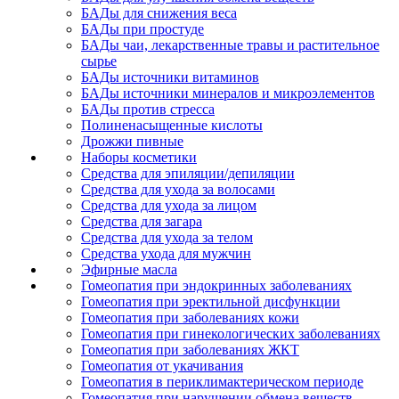
БАДы для снижения веса
БАДы при простуде
БАДы чаи, лекарственные травы и растительное
сырье
БАДы источники витаминов
БАДы источники минералов и микроэлементов
БАДы против стресса
Полиненасыщенные кислоты
Дрожжи пивные
Наборы косметики
Средства для эпиляции/депиляции
Средства для ухода за волосами
Средства для ухода за лицом
Средства для загара
Средства для ухода за телом
Средства ухода для мужчин
Эфирные масла
Гомеопатия при эндокринных заболеваниях
Гомеопатия при эректильной дисфункции
Гомеопатия при заболеваниях кожи
Гомеопатия при гинекологических заболеваниях
Гомеопатия при заболеваниях ЖКТ
Гомеопатия от укачивания
Гомеопатия в периклимактерическом периоде
Гомеопатия при нарушении обмена веществ