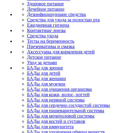
Здоровое питание
Лечебное питание
Дезинфицирующие средства
Средства для ухода за полостью рта
Ежедневная гигиена
Контактные линзы
Средства ухода
Тесты на беременность
Презервативы и смазка
Аксессуары для кормления детей
Детское питание
Уход за детьми
БАДы для зрения
БАДы для детей
БАДы для женщин
БАДы для мужчин
БАДы для очищения организма
БАДы для кожи, волос, ногтей
БАДы для нервной системы
БАДы для сердечно сосудистой системы
БАДы для пищеварительной системы
БАДы для мочеполовой системы
БАДы для костей и суставов
БАДы для иммунитета
БАДы для улучшения обмена веществ