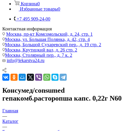
Корзина
0
Избранные товары
0
+7 495 909-24-00
Контактная информация
Москва, пр-кт Комсомольский, д. 24, стр. 1
Москва, ул. Большая Полянка, д. 42, стр. 4
Москва, Большой Сухаревский пер., д. 19 стр. 2
Москва, Крутицкий вал, д. 26 стр. 2
Москва, Столярный пер., д. 7 к. 2
info@lekarstva24.ru
Консумед/consumed
гепакомб.расторопша капс. 0,22г N60
Главная
—
Каталог
—