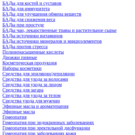
БАДы для костей и суставов
БАДы для иммунитета
БАДы для улучшения обмена веществ
БАДы для снижения веса
БАДы при простуде
БАДы чаи, лекарственные травы и растительное сырье
БАДы источники витаминов
БАДы источники минералов и микроэлементов
БАДы против стресса
Полиненасыщенные кислоты
Дрожжи пивные
Косметическая продукция
Наборы косметики
Средства для эпиляции/депиляции
Средства для ухода за волосами
Средства для ухода за лицом
Средства для загара
Средства для ухода за телом
Средства ухода для мужчин
Эфирные масла и ароматерапия
Эфирные масла
Гомеопатия
Гомеопатия при эндокринных заболеваниях
Гомеопатия при эректильной дисфункции
Гомеопатия при заболеваниях кожи