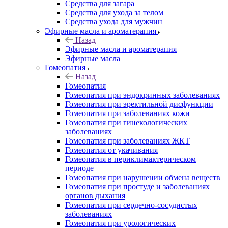
Средства для загара
Средства для ухода за телом
Средства ухода для мужчин
Эфирные масла и ароматерапия
Назад
Эфирные масла и ароматерапия
Эфирные масла
Гомеопатия
Назад
Гомеопатия
Гомеопатия при эндокринных заболеваниях
Гомеопатия при эректильной дисфункции
Гомеопатия при заболеваниях кожи
Гомеопатия при гинекологических
заболеваниях
Гомеопатия при заболеваниях ЖКТ
Гомеопатия от укачивания
Гомеопатия в периклимактерическом
периоде
Гомеопатия при нарушении обмена веществ
Гомеопатия при простуде и заболеваниях
органов дыхания
Гомеопатия при сердечно-сосудистых
заболеваниях
Гомеопатия при урологических