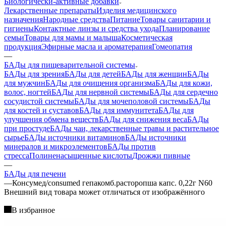
Биологически-активные добавки
Лекарственные препараты
Изделия медицинского
назначения
Народные средства
Питание
Товары санитарии и
гигиены
Контактные линзы и средства ухода
Планирование
семьи
Товары для мамы и малыша
Косметическая
продукция
Эфирные масла и ароматерапия
Гомеопатия
—
БАДы для пищеварительной системы
БАДы для зрения
БАДы для детей
БАДы для женщин
БАДы
для мужчин
БАДы для очищения организма
БАДы для кожи,
волос, ногтей
БАДы для нервной системы
БАДы для сердечно
сосудистой системы
БАДы для мочеполовой системы
БАДы
для костей и суставов
БАДы для иммунитета
БАДы для
улучшения обмена веществ
БАДы для снижения веса
БАДы
при простуде
БАДы чаи, лекарственные травы и растительное
сырье
БАДы источники витаминов
БАДы источники
минералов и микроэлементов
БАДы против
стресса
Полиненасыщенные кислоты
Дрожжи пивные
—
БАДы для печени
—
Консумед/consumed гепакомб.расторопша капс. 0,22г N60
Bнешний вид товара может отличаться от изображённого
В избранное