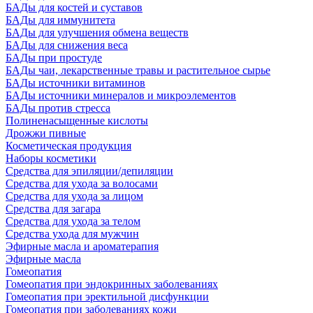
БАДы для костей и суставов
БАДы для иммунитета
БАДы для улучшения обмена веществ
БАДы для снижения веса
БАДы при простуде
БАДы чаи, лекарственные травы и растительное сырье
БАДы источники витаминов
БАДы источники минералов и микроэлементов
БАДы против стресса
Полиненасыщенные кислоты
Дрожжи пивные
Косметическая продукция
Наборы косметики
Средства для эпиляции/депиляции
Средства для ухода за волосами
Средства для ухода за лицом
Средства для загара
Средства для ухода за телом
Средства ухода для мужчин
Эфирные масла и ароматерапия
Эфирные масла
Гомеопатия
Гомеопатия при эндокринных заболеваниях
Гомеопатия при эректильной дисфункции
Гомеопатия при заболеваниях кожи