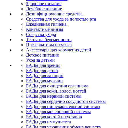
Здоровое питание
Лечебное питание
Дезинфицирующие средства
Средства для ухода за полостью рта
Ежедневная гигиена
Контактные линзы
Средства ухода
Тесты на беременность
Презервативы и смазка
Аксессуары для кормления детей
Детское питание
Уход за детьми
БАДы для зрения
БАДы для детей
БАДы для женщин
БАДы для мужчин
БАДы для очищения организма
БАДы для кожи, волос, ногтей
БАДы для нервной системы
БАДы для сердечно сосудистой системы
БАДы для пищеварительной системы
БАДы для мочеполовой системы
БАДы для костей и суставов
БАДы для иммунитета
БАДы для улучшения обмена веществ