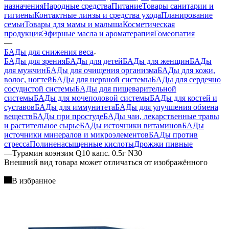
назначения
Народные средства
Питание
Товары санитарии и
гигиены
Контактные линзы и средства ухода
Планирование
семьи
Товары для мамы и малыша
Косметическая
продукция
Эфирные масла и ароматерапия
Гомеопатия
—
БАДы для снижения веса
БАДы для зрения
БАДы для детей
БАДы для женщин
БАДы
для мужчин
БАДы для очищения организма
БАДы для кожи,
волос, ногтей
БАДы для нервной системы
БАДы для сердечно
сосудистой системы
БАДы для пищеварительной
системы
БАДы для мочеполовой системы
БАДы для костей и
суставов
БАДы для иммунитета
БАДы для улучшения обмена
веществ
БАДы при простуде
БАДы чаи, лекарственные травы
и растительное сырье
БАДы источники витаминов
БАДы
источники минералов и микроэлементов
БАДы против
стресса
Полиненасыщенные кислоты
Дрожжи пивные
—
Турамин коэнзим Q10 капс. 0.5г N30
Bнешний вид товара может отличаться от изображённого
В избранное