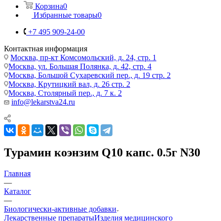
Корзина
0
Избранные товары
0
+7 495 909-24-00
Контактная информация
Москва, пр-кт Комсомольский, д. 24, стр. 1
Москва, ул. Большая Полянка, д. 42, стр. 4
Москва, Большой Сухаревский пер., д. 19 стр. 2
Москва, Крутицкий вал, д. 26 стр. 2
Москва, Столярный пер., д. 7 к. 2
info@lekarstva24.ru
Турамин коэнзим Q10 капс. 0.5г N30
Главная
—
Каталог
—
Биологически-активные добавки
Лекарственные препараты
Изделия медицинского