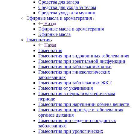
Средства для загара
Средства для ухода за телом
Средства ухода для мужчин
Эфирные масла и ароматерапия
Назад
Эфирные масла и ароматерапия
Эфирные масла
Гомеопатия
Назад
Гомеопатия
Гомеопатия при эндокринных заболеваниях
Гомеопатия при эректильной дисфункции
Гомеопатия при заболеваниях кожи
Гомеопатия при гинекологических
заболеваниях
Гомеопатия при заболеваниях ЖКТ
Гомеопатия от укачивания
Гомеопатия в периклимактерическом
периоде
Гомеопатия при нарушении обмена веществ
Гомеопатия при простуде и заболеваниях
органов дыхания
Гомеопатия при сердечно-сосудистых
заболеваниях
Гомеопатия при урологических