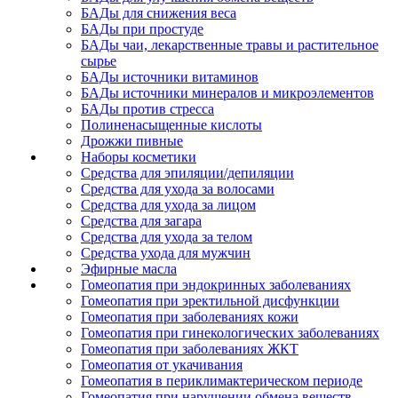
БАДы для снижения веса
БАДы при простуде
БАДы чаи, лекарственные травы и растительное
сырье
БАДы источники витаминов
БАДы источники минералов и микроэлементов
БАДы против стресса
Полиненасыщенные кислоты
Дрожжи пивные
Наборы косметики
Средства для эпиляции/депиляции
Средства для ухода за волосами
Средства для ухода за лицом
Средства для загара
Средства для ухода за телом
Средства ухода для мужчин
Эфирные масла
Гомеопатия при эндокринных заболеваниях
Гомеопатия при эректильной дисфункции
Гомеопатия при заболеваниях кожи
Гомеопатия при гинекологических заболеваниях
Гомеопатия при заболеваниях ЖКТ
Гомеопатия от укачивания
Гомеопатия в периклимактерическом периоде
Гомеопатия при нарушении обмена веществ