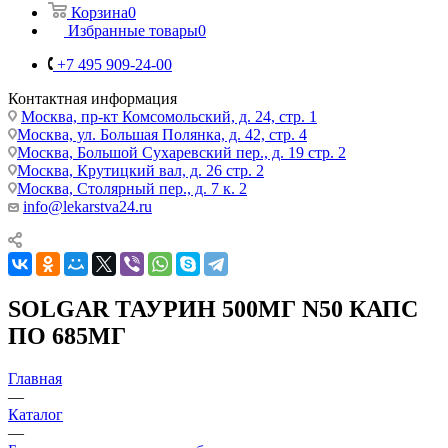
Корзина
0
Избранные товары
0
+7 495 909-24-00
Контактная информация
Москва, пр-кт Комсомольский, д. 24, стр. 1
Москва, ул. Большая Полянка, д. 42, стр. 4
Москва, Большой Сухаревский пер., д. 19 стр. 2
Москва, Крутицкий вал, д. 26 стр. 2
Москва, Столярный пер., д. 7 к. 2
info@lekarstva24.ru
SOLGAR ТАУРИН 500МГ N50 КАПС
ПО 685МГ
Главная
—
Каталог
—