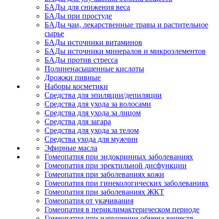
БАДы для снижения веса
БАДы при простуде
БАДы чаи, лекарственные травы и растительное
сырье
БАДы источники витаминов
БАДы источники минералов и микроэлементов
БАДы против стресса
Полиненасыщенные кислоты
Дрожжи пивные
Наборы косметики
Средства для эпиляции/депиляции
Средства для ухода за волосами
Средства для ухода за лицом
Средства для загара
Средства для ухода за телом
Средства ухода для мужчин
Эфирные масла
Гомеопатия при эндокринных заболеваниях
Гомеопатия при эректильной дисфункции
Гомеопатия при заболеваниях кожи
Гомеопатия при гинекологических заболеваниях
Гомеопатия при заболеваниях ЖКТ
Гомеопатия от укачивания
Гомеопатия в периклимактерическом периоде
Гомеопатия при нарушении обмена веществ