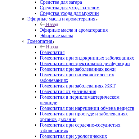
Средства для загара
Средства для ухода за телом
Средства ухода для мужчин
Эфирные масла и ароматерапия
Назад
Эфирные масла и ароматерапия
Эфирные масла
Гомеопатия
Назад
Гомеопатия
Гомеопатия при эндокринных заболеваниях
Гомеопатия при эректильной дисфункции
Гомеопатия при заболеваниях кожи
Гомеопатия при гинекологических
заболеваниях
Гомеопатия при заболеваниях ЖКТ
Гомеопатия от укачивания
Гомеопатия в периклимактерическом
периоде
Гомеопатия при нарушении обмена веществ
Гомеопатия при простуде и заболеваниях
органов дыхания
Гомеопатия при сердечно-сосудистых
заболеваниях
Гомеопатия при урологических