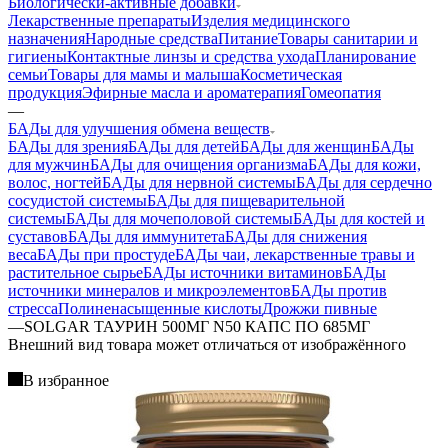
Биологически-активные добавки
Лекарственные препараты
Изделия медицинского
назначения
Народные средства
Питание
Товары санитарии и
гигиены
Контактные линзы и средства ухода
Планирование
семьи
Товары для мамы и малыша
Косметическая
продукция
Эфирные масла и ароматерапия
Гомеопатия
—
БАДы для улучшения обмена веществ
БАДы для зрения
БАДы для детей
БАДы для женщин
БАДы
для мужчин
БАДы для очищения организма
БАДы для кожи,
волос, ногтей
БАДы для нервной системы
БАДы для сердечно
сосудистой системы
БАДы для пищеварительной
системы
БАДы для мочеполовой системы
БАДы для костей и
суставов
БАДы для иммунитета
БАДы для снижения
веса
БАДы при простуде
БАДы чаи, лекарственные травы и
растительное сырье
БАДы источники витаминов
БАДы
источники минералов и микроэлементов
БАДы против
стресса
Полиненасыщенные кислоты
Дрожжи пивные
—
SOLGAR ТАУРИН 500МГ N50 КАПС ПО 685МГ
Bнешний вид товара может отличаться от изображённого
В избранное