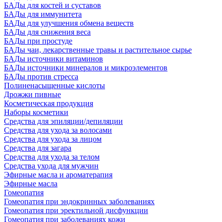
БАДы для костей и суставов
БАДы для иммунитета
БАДы для улучшения обмена веществ
БАДы для снижения веса
БАДы при простуде
БАДы чаи, лекарственные травы и растительное сырье
БАДы источники витаминов
БАДы источники минералов и микроэлементов
БАДы против стресса
Полиненасыщенные кислоты
Дрожжи пивные
Косметическая продукция
Наборы косметики
Средства для эпиляции/депиляции
Средства для ухода за волосами
Средства для ухода за лицом
Средства для загара
Средства для ухода за телом
Средства ухода для мужчин
Эфирные масла и ароматерапия
Эфирные масла
Гомеопатия
Гомеопатия при эндокринных заболеваниях
Гомеопатия при эректильной дисфункции
Гомеопатия при заболеваниях кожи