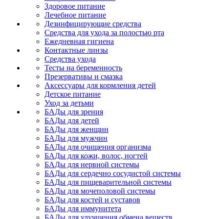
Здоровое питание
Лечебное питание
Дезинфицирующие средства
Средства для ухода за полостью рта
Ежедневная гигиена
Контактные линзы
Средства ухода
Тесты на беременность
Презервативы и смазка
Аксессуары для кормления детей
Детское питание
Уход за детьми
БАДы для зрения
БАДы для детей
БАДы для женщин
БАДы для мужчин
БАДы для очищения организма
БАДы для кожи, волос, ногтей
БАДы для нервной системы
БАДы для сердечно сосудистой системы
БАДы для пищеварительной системы
БАДы для мочеполовой системы
БАДы для костей и суставов
БАДы для иммунитета
БАДы для улучшения обмена веществ