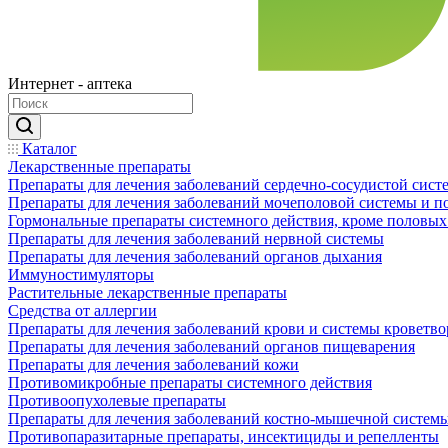
Интернет - аптека
Каталог
Лекарственные препараты
Препараты для лечения заболеваний сердечно-сосудистой сист
Препараты для лечения заболеваний мочеполовой системы и 
Гормональные препараты системного действия, кроме половых
Препараты для лечения заболеваний нервной системы
Препараты для лечения заболеваний органов дыхания
Иммуностимуляторы
Растительные лекарственные препараты
Средства от аллергии
Препараты для лечения заболеваний крови и системы кроветв
Препараты для лечения заболеваний органов пищеварения
Препараты для лечения заболеваний кожи
Противомикробные препараты системного действия
Противоопухолевые препараты
Препараты для лечения заболеваний костно-мышечной систем
Противопаразитарные препараты, инсектициды и репелленты