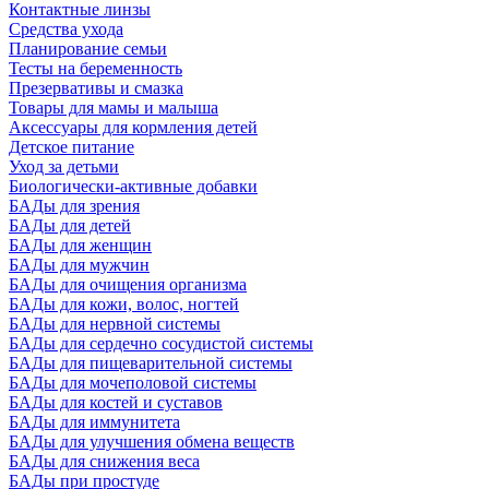
Контактные линзы
Средства ухода
Планирование семьи
Тесты на беременность
Презервативы и смазка
Товары для мамы и малыша
Аксессуары для кормления детей
Детское питание
Уход за детьми
Биологически-активные добавки
БАДы для зрения
БАДы для детей
БАДы для женщин
БАДы для мужчин
БАДы для очищения организма
БАДы для кожи, волос, ногтей
БАДы для нервной системы
БАДы для сердечно сосудистой системы
БАДы для пищеварительной системы
БАДы для мочеполовой системы
БАДы для костей и суставов
БАДы для иммунитета
БАДы для улучшения обмена веществ
БАДы для снижения веса
БАДы при простуде