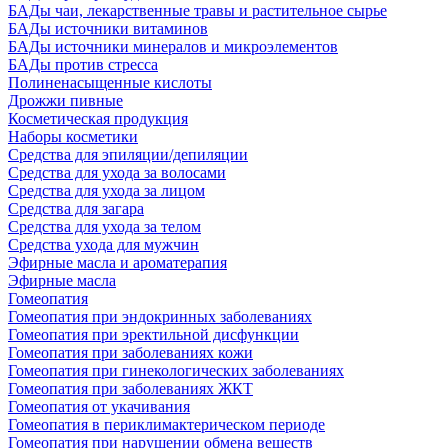
БАДы чаи, лекарственные травы и растительное сырье
БАДы источники витаминов
БАДы источники минералов и микроэлементов
БАДы против стресса
Полиненасыщенные кислоты
Дрожжи пивные
Косметическая продукция
Наборы косметики
Средства для эпиляции/депиляции
Средства для ухода за волосами
Средства для ухода за лицом
Средства для загара
Средства для ухода за телом
Средства ухода для мужчин
Эфирные масла и ароматерапия
Эфирные масла
Гомеопатия
Гомеопатия при эндокринных заболеваниях
Гомеопатия при эректильной дисфункции
Гомеопатия при заболеваниях кожи
Гомеопатия при гинекологических заболеваниях
Гомеопатия при заболеваниях ЖКТ
Гомеопатия от укачивания
Гомеопатия в периклимактерическом периоде
Гомеопатия при нарушении обмена веществ