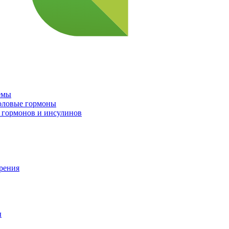
емы
половые гормоны
 гормонов и инсулинов
орения
ы