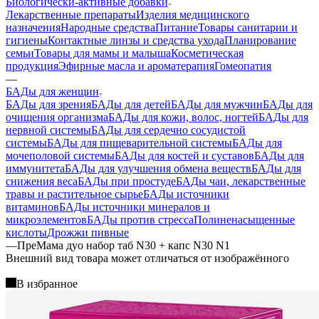
Биологически-активные добавки
Лекарственные препараты
Изделия медицинского
назначения
Народные средства
Питание
Товары санитарии и
гигиены
Контактные линзы и средства ухода
Планирование
семьи
Товары для мамы и малыша
Косметическая
продукция
Эфирные масла и ароматерапия
Гомеопатия
—
БАДы для женщин
БАДы для зрения
БАДы для детей
БАДы для мужчин
БАДы для
очищения организма
БАДы для кожи, волос, ногтей
БАДы для
нервной системы
БАДы для сердечно сосудистой
системы
БАДы для пищеварительной системы
БАДы для
мочеполовой системы
БАДы для костей и суставов
БАДы для
иммунитета
БАДы для улучшения обмена веществ
БАДы для
снижения веса
БАДы при простуде
БАДы чаи, лекарственные
травы и растительное сырье
БАДы источники
витаминов
БАДы источники минералов и
микроэлементов
БАДы против стресса
Полиненасыщенные
кислоты
Дрожжи пивные
—
ПреМама дуо набор таб N30 + капс N30 N1
Bнешний вид товара может отличаться от изображённого
В избранное