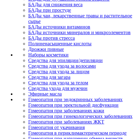
БАДы для снижения веса
БАДы при простуде
БАДы чаи, лекарственные травы и растительное
сырье
БАДы источники витаминов
БАДы источники минералов и микроэлементов
БАДы против стресса
Полиненасыщенные кислоты
Дрожжи пивные
Наборы косметики
Средства для эпиляции/депиляции
Средства для ухода за волосами
Средства для ухода за лицом
Средства для загара
Средства для ухода за телом
Средства ухода для мужчин
Эфирные масла
Гомеопатия при эндокринных заболеваниях
Гомеопатия при эректильной дисфункции
Гомеопатия при заболеваниях кожи
Гомеопатия при гинекологических заболеваниях
Гомеопатия при заболеваниях ЖКТ
Гомеопатия от укачивания
Гомеопатия в периклимактерическом периоде
Гомеопатия при нарушении обмена веществ