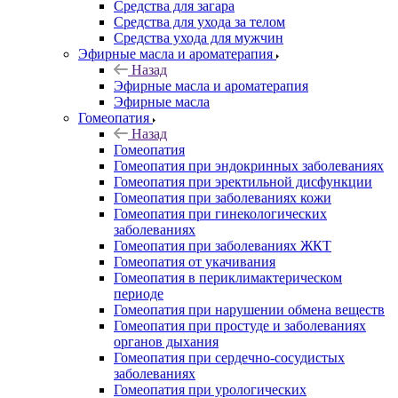
Средства для загара
Средства для ухода за телом
Средства ухода для мужчин
Эфирные масла и ароматерапия
Назад
Эфирные масла и ароматерапия
Эфирные масла
Гомеопатия
Назад
Гомеопатия
Гомеопатия при эндокринных заболеваниях
Гомеопатия при эректильной дисфункции
Гомеопатия при заболеваниях кожи
Гомеопатия при гинекологических
заболеваниях
Гомеопатия при заболеваниях ЖКТ
Гомеопатия от укачивания
Гомеопатия в периклимактерическом
периоде
Гомеопатия при нарушении обмена веществ
Гомеопатия при простуде и заболеваниях
органов дыхания
Гомеопатия при сердечно-сосудистых
заболеваниях
Гомеопатия при урологических