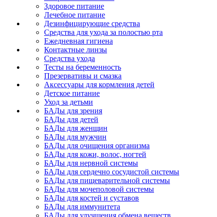
Здоровое питание
Лечебное питание
Дезинфицирующие средства
Средства для ухода за полостью рта
Ежедневная гигиена
Контактные линзы
Средства ухода
Тесты на беременность
Презервативы и смазка
Аксессуары для кормления детей
Детское питание
Уход за детьми
БАДы для зрения
БАДы для детей
БАДы для женщин
БАДы для мужчин
БАДы для очищения организма
БАДы для кожи, волос, ногтей
БАДы для нервной системы
БАДы для сердечно сосудистой системы
БАДы для пищеварительной системы
БАДы для мочеполовой системы
БАДы для костей и суставов
БАДы для иммунитета
БАДы для улучшения обмена веществ