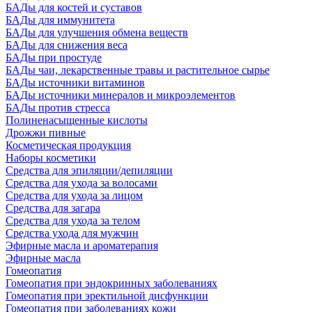
БАДы для костей и суставов
БАДы для иммунитета
БАДы для улучшения обмена веществ
БАДы для снижения веса
БАДы при простуде
БАДы чаи, лекарственные травы и растительное сырье
БАДы источники витаминов
БАДы источники минералов и микроэлементов
БАДы против стресса
Полиненасыщенные кислоты
Дрожжи пивные
Косметическая продукция
Наборы косметики
Средства для эпиляции/депиляции
Средства для ухода за волосами
Средства для ухода за лицом
Средства для загара
Средства для ухода за телом
Средства ухода для мужчин
Эфирные масла и ароматерапия
Эфирные масла
Гомеопатия
Гомеопатия при эндокринных заболеваниях
Гомеопатия при эректильной дисфункции
Гомеопатия при заболеваниях кожи