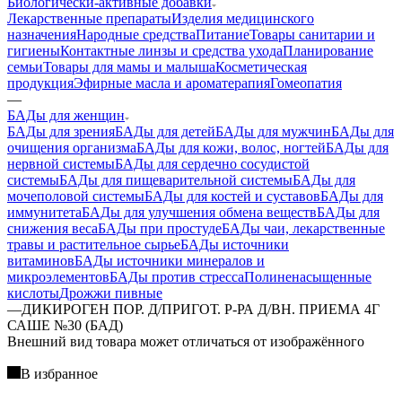
Биологически-активные добавки
Лекарственные препараты
Изделия медицинского
назначения
Народные средства
Питание
Товары санитарии и
гигиены
Контактные линзы и средства ухода
Планирование
семьи
Товары для мамы и малыша
Косметическая
продукция
Эфирные масла и ароматерапия
Гомеопатия
—
БАДы для женщин
БАДы для зрения
БАДы для детей
БАДы для мужчин
БАДы для
очищения организма
БАДы для кожи, волос, ногтей
БАДы для
нервной системы
БАДы для сердечно сосудистой
системы
БАДы для пищеварительной системы
БАДы для
мочеполовой системы
БАДы для костей и суставов
БАДы для
иммунитета
БАДы для улучшения обмена веществ
БАДы для
снижения веса
БАДы при простуде
БАДы чаи, лекарственные
травы и растительное сырье
БАДы источники
витаминов
БАДы источники минералов и
микроэлементов
БАДы против стресса
Полиненасыщенные
кислоты
Дрожжи пивные
—
ДИКИРОГЕН ПОР. Д/ПРИГОТ. Р-РА Д/ВН. ПРИЕМА 4Г
САШЕ №30 (БАД)
Bнешний вид товара может отличаться от изображённого
В избранное