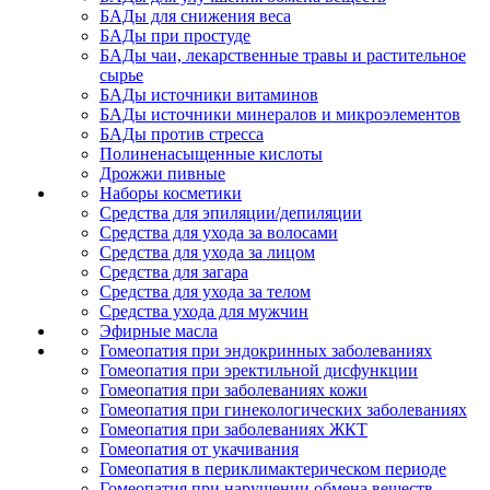
БАДы для снижения веса
БАДы при простуде
БАДы чаи, лекарственные травы и растительное
сырье
БАДы источники витаминов
БАДы источники минералов и микроэлементов
БАДы против стресса
Полиненасыщенные кислоты
Дрожжи пивные
Наборы косметики
Средства для эпиляции/депиляции
Средства для ухода за волосами
Средства для ухода за лицом
Средства для загара
Средства для ухода за телом
Средства ухода для мужчин
Эфирные масла
Гомеопатия при эндокринных заболеваниях
Гомеопатия при эректильной дисфункции
Гомеопатия при заболеваниях кожи
Гомеопатия при гинекологических заболеваниях
Гомеопатия при заболеваниях ЖКТ
Гомеопатия от укачивания
Гомеопатия в периклимактерическом периоде
Гомеопатия при нарушении обмена веществ