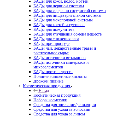
БАДы для кожи, волос, ногтей
БАДы для нервной системы
БАДы для сердечно сосудистой системы
БАДы для пищеварительной системы
БАДы для мочеполовой системы
БАДы для костей и суставов
БАДы для иммунитета
БАДы для улучшения обмена веществ
БАДы для снижения веса
БАДы при простуде
БАДы чаи, лекарственные травы и
растительное сырье
БАДы источники витаминов
БАДы источники минералов и
микроэлементов
БАДы против стресса
Полиненасыщенные кислоты
Дрожжи пивные
Косметическая продукция
Назад
Косметическая продукция
Наборы косметики
Средства для эпиляции/депиляции
Средства для ухода за волосами
Средства для ухода за лицом