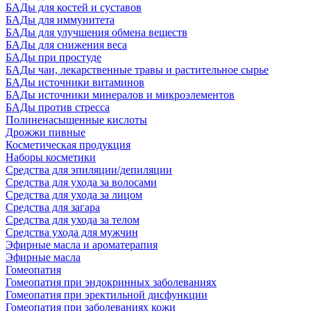
БАДы для костей и суставов
БАДы для иммунитета
БАДы для улучшения обмена веществ
БАДы для снижения веса
БАДы при простуде
БАДы чаи, лекарственные травы и растительное сырье
БАДы источники витаминов
БАДы источники минералов и микроэлементов
БАДы против стресса
Полиненасыщенные кислоты
Дрожжи пивные
Косметическая продукция
Наборы косметики
Средства для эпиляции/депиляции
Средства для ухода за волосами
Средства для ухода за лицом
Средства для загара
Средства для ухода за телом
Средства ухода для мужчин
Эфирные масла и ароматерапия
Эфирные масла
Гомеопатия
Гомеопатия при эндокринных заболеваниях
Гомеопатия при эректильной дисфункции
Гомеопатия при заболеваниях кожи