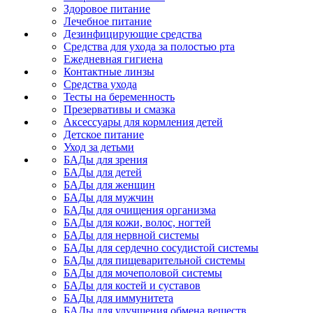
Здоровое питание
Лечебное питание
Дезинфицирующие средства
Средства для ухода за полостью рта
Ежедневная гигиена
Контактные линзы
Средства ухода
Тесты на беременность
Презервативы и смазка
Аксессуары для кормления детей
Детское питание
Уход за детьми
БАДы для зрения
БАДы для детей
БАДы для женщин
БАДы для мужчин
БАДы для очищения организма
БАДы для кожи, волос, ногтей
БАДы для нервной системы
БАДы для сердечно сосудистой системы
БАДы для пищеварительной системы
БАДы для мочеполовой системы
БАДы для костей и суставов
БАДы для иммунитета
БАДы для улучшения обмена веществ