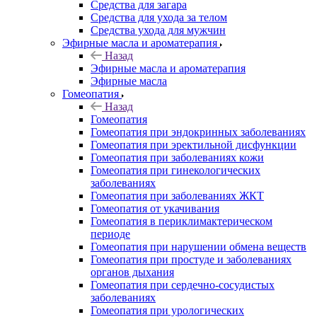
Средства для загара
Средства для ухода за телом
Средства ухода для мужчин
Эфирные масла и ароматерапия
Назад
Эфирные масла и ароматерапия
Эфирные масла
Гомеопатия
Назад
Гомеопатия
Гомеопатия при эндокринных заболеваниях
Гомеопатия при эректильной дисфункции
Гомеопатия при заболеваниях кожи
Гомеопатия при гинекологических
заболеваниях
Гомеопатия при заболеваниях ЖКТ
Гомеопатия от укачивания
Гомеопатия в периклимактерическом
периоде
Гомеопатия при нарушении обмена веществ
Гомеопатия при простуде и заболеваниях
органов дыхания
Гомеопатия при сердечно-сосудистых
заболеваниях
Гомеопатия при урологических