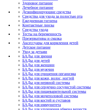
Здоровое питание
Лечебное питание
Дезинфицирующие средства
Средства для ухода за полостью рта
Ежедневная гигиена
Контактные линзы
Средства ухода
Тесты на беременность
Презервативы и смазка
Аксессуары для кормления детей
Детское питание
Уход за детьми
БАДы для зрения
БАДы для детей
БАДы для женщин
БАДы для мужчин
БАДы для очищения организма
БАДы для кожи, волос, ногтей
БАДы для нервной системы
БАДы для сердечно сосудистой системы
БАДы для пищеварительной системы
БАДы для мочеполовой системы
БАДы для костей и суставов
БАДы для иммунитета
БАДы для улучшения обмена веществ