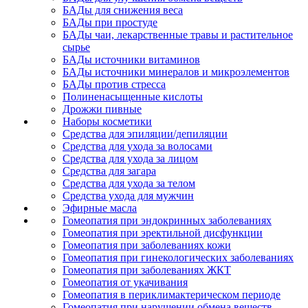
БАДы для снижения веса
БАДы при простуде
БАДы чаи, лекарственные травы и растительное
сырье
БАДы источники витаминов
БАДы источники минералов и микроэлементов
БАДы против стресса
Полиненасыщенные кислоты
Дрожжи пивные
Наборы косметики
Средства для эпиляции/депиляции
Средства для ухода за волосами
Средства для ухода за лицом
Средства для загара
Средства для ухода за телом
Средства ухода для мужчин
Эфирные масла
Гомеопатия при эндокринных заболеваниях
Гомеопатия при эректильной дисфункции
Гомеопатия при заболеваниях кожи
Гомеопатия при гинекологических заболеваниях
Гомеопатия при заболеваниях ЖКТ
Гомеопатия от укачивания
Гомеопатия в периклимактерическом периоде
Гомеопатия при нарушении обмена веществ