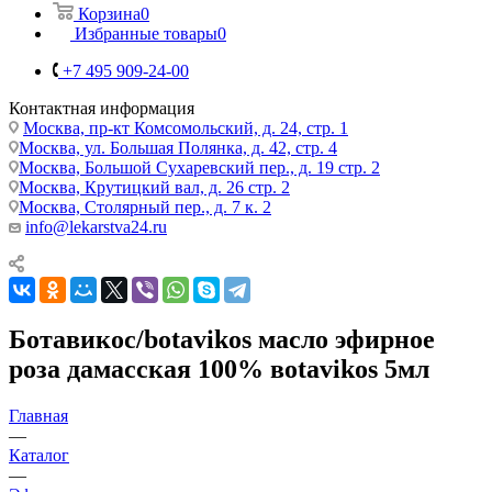
Корзина
0
Избранные товары
0
+7 495 909-24-00
Контактная информация
Москва, пр-кт Комсомольский, д. 24, стр. 1
Москва, ул. Большая Полянка, д. 42, стр. 4
Москва, Большой Сухаревский пер., д. 19 стр. 2
Москва, Крутицкий вал, д. 26 стр. 2
Москва, Столярный пер., д. 7 к. 2
info@lekarstva24.ru
Ботавикос/botavikos масло эфирное
роза дамасская 100% вotavikos 5мл
Главная
—
Каталог
—