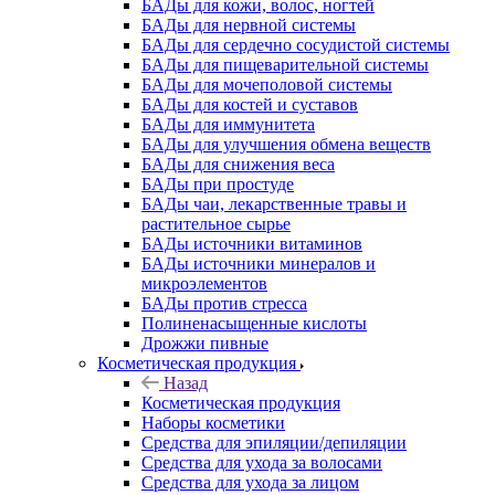
БАДы для кожи, волос, ногтей
БАДы для нервной системы
БАДы для сердечно сосудистой системы
БАДы для пищеварительной системы
БАДы для мочеполовой системы
БАДы для костей и суставов
БАДы для иммунитета
БАДы для улучшения обмена веществ
БАДы для снижения веса
БАДы при простуде
БАДы чаи, лекарственные травы и
растительное сырье
БАДы источники витаминов
БАДы источники минералов и
микроэлементов
БАДы против стресса
Полиненасыщенные кислоты
Дрожжи пивные
Косметическая продукция
Назад
Косметическая продукция
Наборы косметики
Средства для эпиляции/депиляции
Средства для ухода за волосами
Средства для ухода за лицом