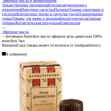
Эфирные масла и ароматерапия
Лекарственные препараты
Изделия медицинского
назначения
Народные средства
Питание
Товары санитарии и
гигиены
Контактные линзы и средства ухода
Планирование
семьи
Товары для мамы и малыша
Биологически-активные
добавки
Косметическая продукция
Гомеопатия
—
Эфирные масла
—
Ботавикос/botavikos масло эфирное роза дамасская 100%
вotavikos 5мл
Bнешний вид товара может отличаться от изображённого
В избранное