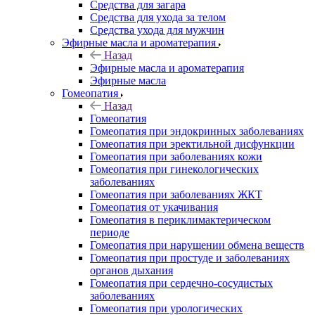
Средства для загара
Средства для ухода за телом
Средства ухода для мужчин
Эфирные масла и ароматерапия
Назад
Эфирные масла и ароматерапия
Эфирные масла
Гомеопатия
Назад
Гомеопатия
Гомеопатия при эндокринных заболеваниях
Гомеопатия при эректильной дисфункции
Гомеопатия при заболеваниях кожи
Гомеопатия при гинекологических
заболеваниях
Гомеопатия при заболеваниях ЖКТ
Гомеопатия от укачивания
Гомеопатия в периклимактерическом
периоде
Гомеопатия при нарушении обмена веществ
Гомеопатия при простуде и заболеваниях
органов дыхания
Гомеопатия при сердечно-сосудистых
заболеваниях
Гомеопатия при урологических