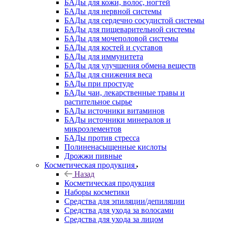
БАДы для кожи, волос, ногтей
БАДы для нервной системы
БАДы для сердечно сосудистой системы
БАДы для пищеварительной системы
БАДы для мочеполовой системы
БАДы для костей и суставов
БАДы для иммунитета
БАДы для улучшения обмена веществ
БАДы для снижения веса
БАДы при простуде
БАДы чаи, лекарственные травы и
растительное сырье
БАДы источники витаминов
БАДы источники минералов и
микроэлементов
БАДы против стресса
Полиненасыщенные кислоты
Дрожжи пивные
Косметическая продукция
Назад
Косметическая продукция
Наборы косметики
Средства для эпиляции/депиляции
Средства для ухода за волосами
Средства для ухода за лицом