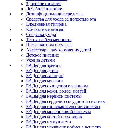
Здоровое питание
Лечебное питание
Дезинфицирующие средства
Средства для ухода за полостью рта
Ежедневная гигиена
Контактные линзы
Средства ухода
Тесты на беременность
Презервативы и смазка
Аксессуары для кормления детей
Детское питание
Уход за детьми
БАДы для зрения
БАДы для детей
БАДы для женщин
БАДы для мужчин
БАДы для очищения организма
БАДы для кожи, волос, ногтей
БАДы для нервной системы
БАДы для сердечно сосудистой системы
БАДы для пищеварительной системы
БАДы для мочеполовой системы
БАДы для костей и суставов
БАДы для иммунитета
БАДы для улучшения обмена веществ