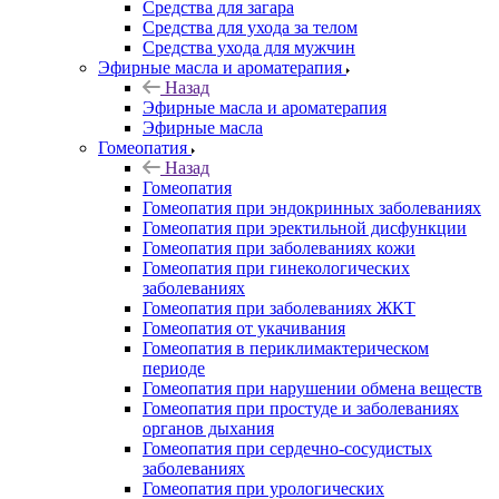
Средства для загара
Средства для ухода за телом
Средства ухода для мужчин
Эфирные масла и ароматерапия
Назад
Эфирные масла и ароматерапия
Эфирные масла
Гомеопатия
Назад
Гомеопатия
Гомеопатия при эндокринных заболеваниях
Гомеопатия при эректильной дисфункции
Гомеопатия при заболеваниях кожи
Гомеопатия при гинекологических
заболеваниях
Гомеопатия при заболеваниях ЖКТ
Гомеопатия от укачивания
Гомеопатия в периклимактерическом
периоде
Гомеопатия при нарушении обмена веществ
Гомеопатия при простуде и заболеваниях
органов дыхания
Гомеопатия при сердечно-сосудистых
заболеваниях
Гомеопатия при урологических