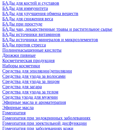
БАДы для костей и суставов
БАДы для иммунитета
БАДы для улучшения обмена веществ
БАДы для снижения веса
БАДы при простуде
БАДы чаи, лекарственные травы и растительное сырье
БАДы источники витаминов
БАДы источники минералов и микроэлементов
БАДы против стресса
Полиненасыщенные кислоты
Дрожжи пивные
Косметическая продукция
Наборы косметики
Средства для эпиляции/депиляции
Средства для ухода за волосами
Средства для ухода за лицом
Средства для загара
Средства для ухода за телом
Средства ухода для мужчин
Эфирные масла и ароматерапия
Эфирные масла
Гомеопатия
Гомеопатия при эндокринных заболеваниях
Гомеопатия при эректильной дисфункции
Гомеопатия при заболеваниях кожи