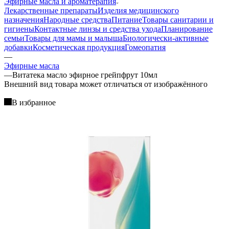
Эфирные масла и ароматерапия
Лекарственные препараты
Изделия медицинского
назначения
Народные средства
Питание
Товары санитарии и
гигиены
Контактные линзы и средства ухода
Планирование
семьи
Товары для мамы и малыша
Биологически-активные
добавки
Косметическая продукция
Гомеопатия
—
Эфирные масла
—
Витатека масло эфирное грейпфрут 10мл
Bнешний вид товара может отличаться от изображённого
В избранное