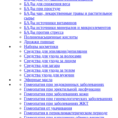
БАДы для снижения веса
БАДы при простуде
БАДы чаи, лекарственные травы и растительное
сырье
БАДы источники витаминов
БАДы источники минералов и микроэлементов
БАДы против стресса
Полиненасыщенные кислоты
Дрожжи пивные
Наборы косметики
Средства для эпиляции/депиляции
Средства для ухода за волосами
Средства для ухода за лицом
Средства для загара
Средства для ухода за телом
Средства ухода для мужчин
Эфирные масла
Гомеопатия при эндокринных заболеваниях
Гомеопатия при эректильной дисфункции
Гомеопатия при заболеваниях кожи
Гомеопатия при гинекологических заболеваниях
Гомеопатия при заболеваниях ЖКТ
Гомеопатия от укачивания
Гомеопатия в периклимактерическом периоде
Гомеопатия при нарушении обмена веществ