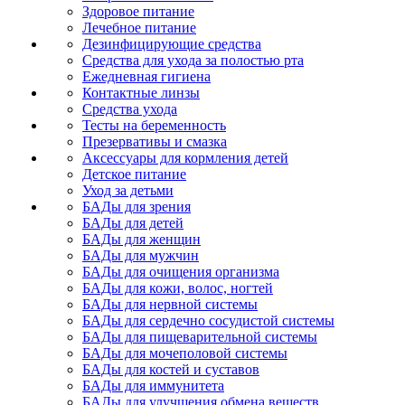
Здоровое питание
Лечебное питание
Дезинфицирующие средства
Средства для ухода за полостью рта
Ежедневная гигиена
Контактные линзы
Средства ухода
Тесты на беременность
Презервативы и смазка
Аксессуары для кормления детей
Детское питание
Уход за детьми
БАДы для зрения
БАДы для детей
БАДы для женщин
БАДы для мужчин
БАДы для очищения организма
БАДы для кожи, волос, ногтей
БАДы для нервной системы
БАДы для сердечно сосудистой системы
БАДы для пищеварительной системы
БАДы для мочеполовой системы
БАДы для костей и суставов
БАДы для иммунитета
БАДы для улучшения обмена веществ