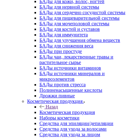
БАДы для кожи, волос, ногтей
БАДы для нервной системы
БАДы для сердечно сосудистой системы
БАДы для пищеварительной системы
БАДы для мочеполовой системы
БАДы для костей и суставов
БАДы для иммунитета
БАДы для улучшения обмена веществ
БАДы для снижения веса
БАДы при простуде
БАДы чаи, лекарственные травы и
растительное сырье
БАДы источники витаминов
БАДы источники минералов и
микроэлементов
БАДы против стресса
Полиненасыщенные кислоты
Дрожжи пивные
Косметическая продукция
Назад
Косметическая продукция
Наборы косметики
Средства для эпиляции/депиляции
Средства для ухода за волосами
Средства для ухода за лицом