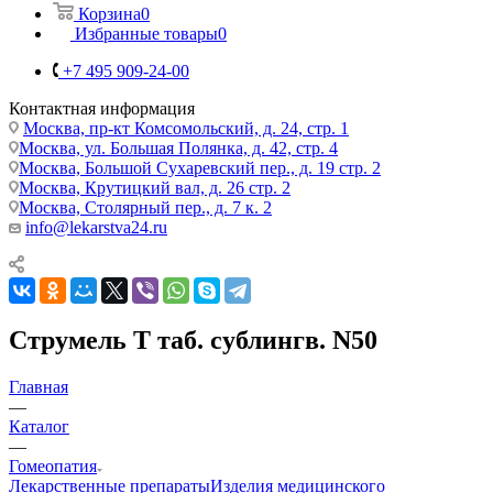
Корзина
0
Избранные товары
0
+7 495 909-24-00
Контактная информация
Москва, пр-кт Комсомольский, д. 24, стр. 1
Москва, ул. Большая Полянка, д. 42, стр. 4
Москва, Большой Сухаревский пер., д. 19 стр. 2
Москва, Крутицкий вал, д. 26 стр. 2
Москва, Столярный пер., д. 7 к. 2
info@lekarstva24.ru
Струмель Т таб. сублингв. N50
Главная
—
Каталог
—
Гомеопатия
Лекарственные препараты
Изделия медицинского