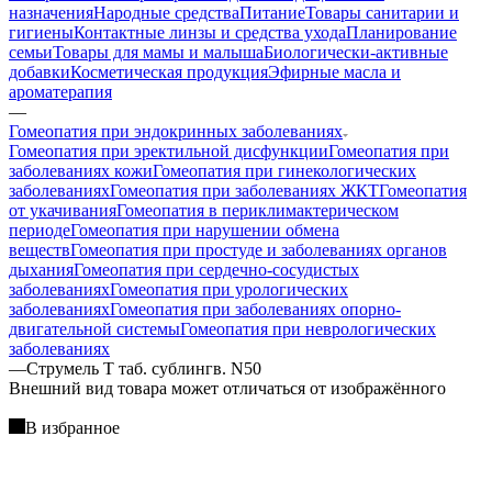
назначения
Народные средства
Питание
Товары санитарии и
гигиены
Контактные линзы и средства ухода
Планирование
семьи
Товары для мамы и малыша
Биологически-активные
добавки
Косметическая продукция
Эфирные масла и
ароматерапия
—
Гомеопатия при эндокринных заболеваниях
Гомеопатия при эректильной дисфункции
Гомеопатия при
заболеваниях кожи
Гомеопатия при гинекологических
заболеваниях
Гомеопатия при заболеваниях ЖКТ
Гомеопатия
от укачивания
Гомеопатия в периклимактерическом
периоде
Гомеопатия при нарушении обмена
веществ
Гомеопатия при простуде и заболеваниях органов
дыхания
Гомеопатия при сердечно-сосудистых
заболеваниях
Гомеопатия при урологических
заболеваниях
Гомеопатия при заболеваниях опорно-
двигательной системы
Гомеопатия при неврологических
заболеваниях
—
Струмель Т таб. сублингв. N50
Bнешний вид товара может отличаться от изображённого
В избранное