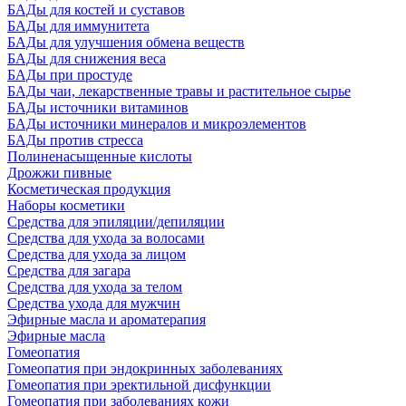
БАДы для костей и суставов
БАДы для иммунитета
БАДы для улучшения обмена веществ
БАДы для снижения веса
БАДы при простуде
БАДы чаи, лекарственные травы и растительное сырье
БАДы источники витаминов
БАДы источники минералов и микроэлементов
БАДы против стресса
Полиненасыщенные кислоты
Дрожжи пивные
Косметическая продукция
Наборы косметики
Средства для эпиляции/депиляции
Средства для ухода за волосами
Средства для ухода за лицом
Средства для загара
Средства для ухода за телом
Средства ухода для мужчин
Эфирные масла и ароматерапия
Эфирные масла
Гомеопатия
Гомеопатия при эндокринных заболеваниях
Гомеопатия при эректильной дисфункции
Гомеопатия при заболеваниях кожи