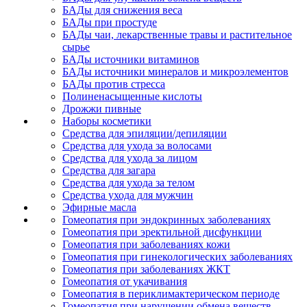
БАДы для снижения веса
БАДы при простуде
БАДы чаи, лекарственные травы и растительное
сырье
БАДы источники витаминов
БАДы источники минералов и микроэлементов
БАДы против стресса
Полиненасыщенные кислоты
Дрожжи пивные
Наборы косметики
Средства для эпиляции/депиляции
Средства для ухода за волосами
Средства для ухода за лицом
Средства для загара
Средства для ухода за телом
Средства ухода для мужчин
Эфирные масла
Гомеопатия при эндокринных заболеваниях
Гомеопатия при эректильной дисфункции
Гомеопатия при заболеваниях кожи
Гомеопатия при гинекологических заболеваниях
Гомеопатия при заболеваниях ЖКТ
Гомеопатия от укачивания
Гомеопатия в периклимактерическом периоде
Гомеопатия при нарушении обмена веществ