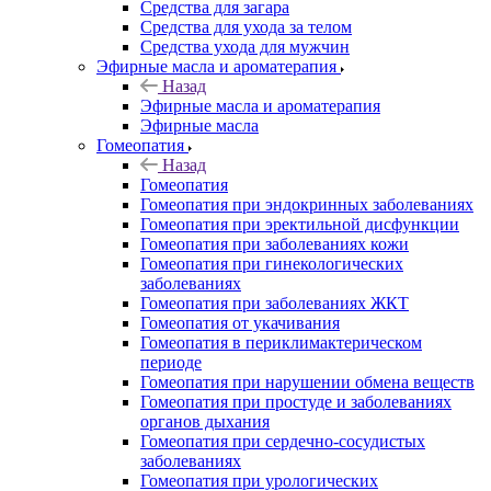
Средства для загара
Средства для ухода за телом
Средства ухода для мужчин
Эфирные масла и ароматерапия
Назад
Эфирные масла и ароматерапия
Эфирные масла
Гомеопатия
Назад
Гомеопатия
Гомеопатия при эндокринных заболеваниях
Гомеопатия при эректильной дисфункции
Гомеопатия при заболеваниях кожи
Гомеопатия при гинекологических
заболеваниях
Гомеопатия при заболеваниях ЖКТ
Гомеопатия от укачивания
Гомеопатия в периклимактерическом
периоде
Гомеопатия при нарушении обмена веществ
Гомеопатия при простуде и заболеваниях
органов дыхания
Гомеопатия при сердечно-сосудистых
заболеваниях
Гомеопатия при урологических