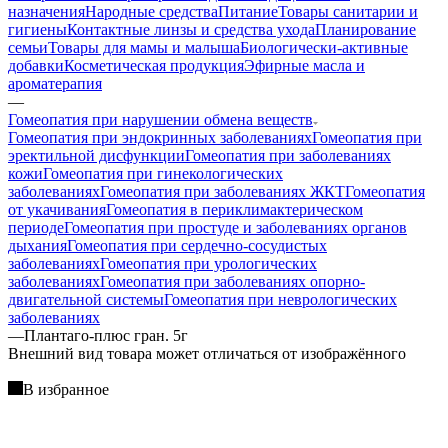
назначения
Народные средства
Питание
Товары санитарии и
гигиены
Контактные линзы и средства ухода
Планирование
семьи
Товары для мамы и малыша
Биологически-активные
добавки
Косметическая продукция
Эфирные масла и
ароматерапия
—
Гомеопатия при нарушении обмена веществ
Гомеопатия при эндокринных заболеваниях
Гомеопатия при
эректильной дисфункции
Гомеопатия при заболеваниях
кожи
Гомеопатия при гинекологических
заболеваниях
Гомеопатия при заболеваниях ЖКТ
Гомеопатия
от укачивания
Гомеопатия в периклимактерическом
периоде
Гомеопатия при простуде и заболеваниях органов
дыхания
Гомеопатия при сердечно-сосудистых
заболеваниях
Гомеопатия при урологических
заболеваниях
Гомеопатия при заболеваниях опорно-
двигательной системы
Гомеопатия при неврологических
заболеваниях
—
Плантаго-плюс гран. 5г
Bнешний вид товара может отличаться от изображённого
В избранное