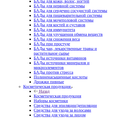
БАДы для кожи, волос, ногтей
БАДы для нервной системы
БАДы для сердечно сосудистой системы
БАДы для пищеварительной системы
БАДы для мочеполовой системы
БАДы для костей и суставов
БАДы для иммунитета
БАДы для улучшения обмена веществ
БАДы для снижения веса
БАДы при простуде
БАДы чаи, лекарственные травы и
растительное сырье
БАДы источники витаминов
БАДы источники минералов и
микроэлементов
БАДы против стресса
Полиненасыщенные кислоты
Дрожжи пивные
Косметическая продукция
Назад
Косметическая продукция
Наборы косметики
Средства для эпиляции/депиляции
Средства для ухода за волосами
Средства для ухода за лицом