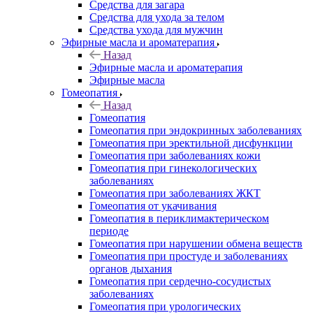
Средства для загара
Средства для ухода за телом
Средства ухода для мужчин
Эфирные масла и ароматерапия
Назад
Эфирные масла и ароматерапия
Эфирные масла
Гомеопатия
Назад
Гомеопатия
Гомеопатия при эндокринных заболеваниях
Гомеопатия при эректильной дисфункции
Гомеопатия при заболеваниях кожи
Гомеопатия при гинекологических
заболеваниях
Гомеопатия при заболеваниях ЖКТ
Гомеопатия от укачивания
Гомеопатия в периклимактерическом
периоде
Гомеопатия при нарушении обмена веществ
Гомеопатия при простуде и заболеваниях
органов дыхания
Гомеопатия при сердечно-сосудистых
заболеваниях
Гомеопатия при урологических