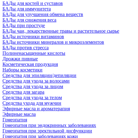
БАДы для костей и суставов
БАДы для иммунитета
БАДы для улучшения обмена веществ
БАДы для снижения веса
БАДы при простуде
БАДы чаи, лекарственные травы и растительное сырье
БАДы источники витаминов
БАДы источники минералов и микроэлементов
БАДы против стресса
Полиненасыщенные кислоты
Дрожжи пивные
Косметическая продукция
Наборы косметики
Средства для эпиляции/депиляции
Средства для ухода за волосами
Средства для ухода за лицом
Средства для загара
Средства для ухода за телом
Средства ухода для мужчин
Эфирные масла и ароматерапия
Эфирные масла
Гомеопатия
Гомеопатия при эндокринных заболеваниях
Гомеопатия при эректильной дисфункции
Гомеопатия при заболеваниях кожи