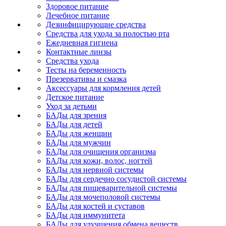
Здоровое питание
Лечебное питание
Дезинфицирующие средства
Средства для ухода за полостью рта
Ежедневная гигиена
Контактные линзы
Средства ухода
Тесты на беременность
Презервативы и смазка
Аксессуары для кормления детей
Детское питание
Уход за детьми
БАДы для зрения
БАДы для детей
БАДы для женщин
БАДы для мужчин
БАДы для очищения организма
БАДы для кожи, волос, ногтей
БАДы для нервной системы
БАДы для сердечно сосудистой системы
БАДы для пищеварительной системы
БАДы для мочеполовой системы
БАДы для костей и суставов
БАДы для иммунитета
БАДы для улучшения обмена веществ