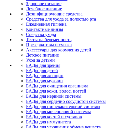
Здоровое питание
Лечебное питание
Дезинфицирующие средства
Средства для ухода за полостью рта
Ежедневная гигиена
Контактные линзы
Средства ухода
Тесты на беременность
Презервативы и смазка
Аксессуары для кормления детей
Детское питание
Уход за детьми
БАДы для зрения
БАДы для детей
БАДы для женщин
БАДы для мужчин
БАДы для очищения организма
БАДы для кожи, волос, ногтей
БАДы для нервной системы
БАДы для сердечно сосудистой системы
БАДы для пищеварительной системы
БАДы для мочеполовой системы
БАДы для костей и суставов
БАДы для иммунитета
БАДы для улучшения обмена веществ