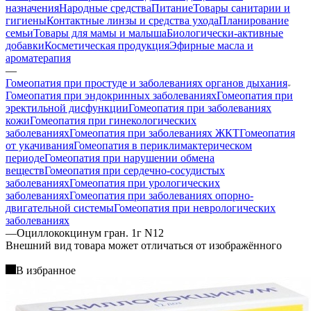
назначения
Народные средства
Питание
Товары санитарии и
гигиены
Контактные линзы и средства ухода
Планирование
семьи
Товары для мамы и малыша
Биологически-активные
добавки
Косметическая продукция
Эфирные масла и
ароматерапия
—
Гомеопатия при простуде и заболеваниях органов дыхания
Гомеопатия при эндокринных заболеваниях
Гомеопатия при
эректильной дисфункции
Гомеопатия при заболеваниях
кожи
Гомеопатия при гинекологических
заболеваниях
Гомеопатия при заболеваниях ЖКТ
Гомеопатия
от укачивания
Гомеопатия в периклимактерическом
периоде
Гомеопатия при нарушении обмена
веществ
Гомеопатия при сердечно-сосудистых
заболеваниях
Гомеопатия при урологических
заболеваниях
Гомеопатия при заболеваниях опорно-
двигательной системы
Гомеопатия при неврологических
заболеваниях
—
Оциллококцинум гран. 1г N12
Bнешний вид товара может отличаться от изображённого
В избранное