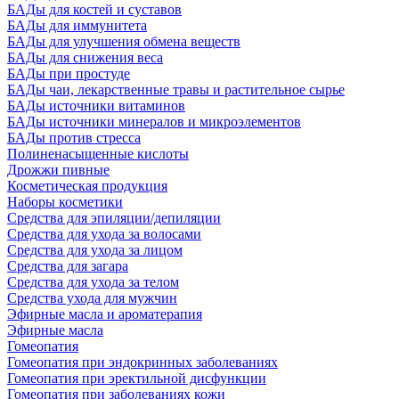
БАДы для костей и суставов
БАДы для иммунитета
БАДы для улучшения обмена веществ
БАДы для снижения веса
БАДы при простуде
БАДы чаи, лекарственные травы и растительное сырье
БАДы источники витаминов
БАДы источники минералов и микроэлементов
БАДы против стресса
Полиненасыщенные кислоты
Дрожжи пивные
Косметическая продукция
Наборы косметики
Средства для эпиляции/депиляции
Средства для ухода за волосами
Средства для ухода за лицом
Средства для загара
Средства для ухода за телом
Средства ухода для мужчин
Эфирные масла и ароматерапия
Эфирные масла
Гомеопатия
Гомеопатия при эндокринных заболеваниях
Гомеопатия при эректильной дисфункции
Гомеопатия при заболеваниях кожи