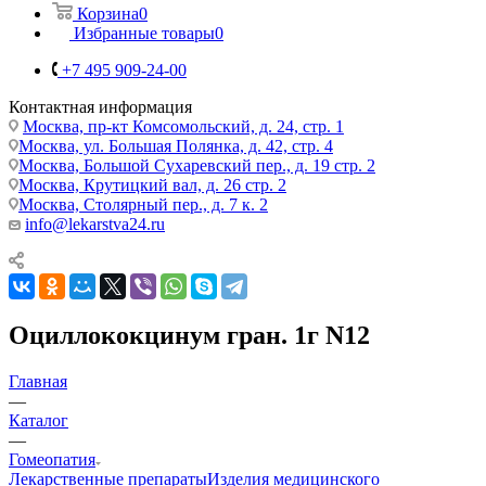
Корзина
0
Избранные товары
0
+7 495 909-24-00
Контактная информация
Москва, пр-кт Комсомольский, д. 24, стр. 1
Москва, ул. Большая Полянка, д. 42, стр. 4
Москва, Большой Сухаревский пер., д. 19 стр. 2
Москва, Крутицкий вал, д. 26 стр. 2
Москва, Столярный пер., д. 7 к. 2
info@lekarstva24.ru
Оциллококцинум гран. 1г N12
Главная
—
Каталог
—
Гомеопатия
Лекарственные препараты
Изделия медицинского