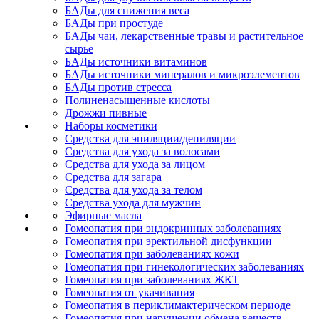
БАДы для снижения веса
БАДы при простуде
БАДы чаи, лекарственные травы и растительное
сырье
БАДы источники витаминов
БАДы источники минералов и микроэлементов
БАДы против стресса
Полиненасыщенные кислоты
Дрожжи пивные
Наборы косметики
Средства для эпиляции/депиляции
Средства для ухода за волосами
Средства для ухода за лицом
Средства для загара
Средства для ухода за телом
Средства ухода для мужчин
Эфирные масла
Гомеопатия при эндокринных заболеваниях
Гомеопатия при эректильной дисфункции
Гомеопатия при заболеваниях кожи
Гомеопатия при гинекологических заболеваниях
Гомеопатия при заболеваниях ЖКТ
Гомеопатия от укачивания
Гомеопатия в периклимактерическом периоде
Гомеопатия при нарушении обмена веществ