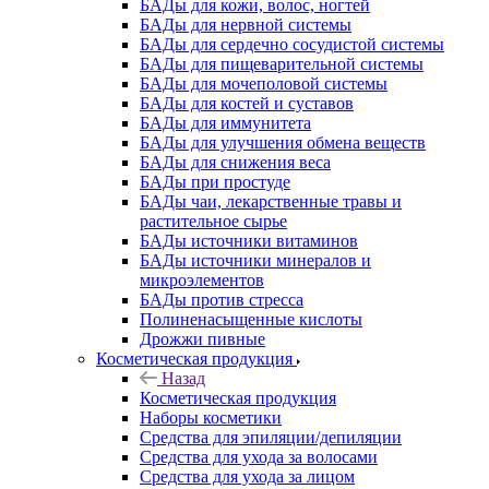
БАДы для кожи, волос, ногтей
БАДы для нервной системы
БАДы для сердечно сосудистой системы
БАДы для пищеварительной системы
БАДы для мочеполовой системы
БАДы для костей и суставов
БАДы для иммунитета
БАДы для улучшения обмена веществ
БАДы для снижения веса
БАДы при простуде
БАДы чаи, лекарственные травы и
растительное сырье
БАДы источники витаминов
БАДы источники минералов и
микроэлементов
БАДы против стресса
Полиненасыщенные кислоты
Дрожжи пивные
Косметическая продукция
Назад
Косметическая продукция
Наборы косметики
Средства для эпиляции/депиляции
Средства для ухода за волосами
Средства для ухода за лицом