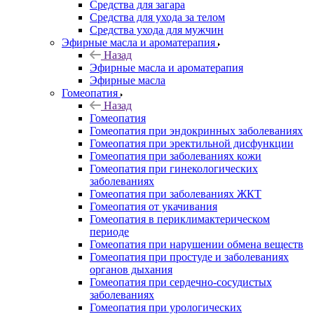
Средства для загара
Средства для ухода за телом
Средства ухода для мужчин
Эфирные масла и ароматерапия
Назад
Эфирные масла и ароматерапия
Эфирные масла
Гомеопатия
Назад
Гомеопатия
Гомеопатия при эндокринных заболеваниях
Гомеопатия при эректильной дисфункции
Гомеопатия при заболеваниях кожи
Гомеопатия при гинекологических
заболеваниях
Гомеопатия при заболеваниях ЖКТ
Гомеопатия от укачивания
Гомеопатия в периклимактерическом
периоде
Гомеопатия при нарушении обмена веществ
Гомеопатия при простуде и заболеваниях
органов дыхания
Гомеопатия при сердечно-сосудистых
заболеваниях
Гомеопатия при урологических