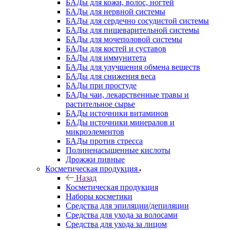
БАДы для кожи, волос, ногтей
БАДы для нервной системы
БАДы для сердечно сосудистой системы
БАДы для пищеварительной системы
БАДы для мочеполовой системы
БАДы для костей и суставов
БАДы для иммунитета
БАДы для улучшения обмена веществ
БАДы для снижения веса
БАДы при простуде
БАДы чаи, лекарственные травы и
растительное сырье
БАДы источники витаминов
БАДы источники минералов и
микроэлементов
БАДы против стресса
Полиненасыщенные кислоты
Дрожжи пивные
Косметическая продукция
Назад
Косметическая продукция
Наборы косметики
Средства для эпиляции/депиляции
Средства для ухода за волосами
Средства для ухода за лицом