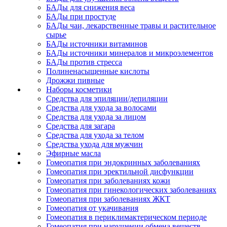
БАДы для снижения веса
БАДы при простуде
БАДы чаи, лекарственные травы и растительное
сырье
БАДы источники витаминов
БАДы источники минералов и микроэлементов
БАДы против стресса
Полиненасыщенные кислоты
Дрожжи пивные
Наборы косметики
Средства для эпиляции/депиляции
Средства для ухода за волосами
Средства для ухода за лицом
Средства для загара
Средства для ухода за телом
Средства ухода для мужчин
Эфирные масла
Гомеопатия при эндокринных заболеваниях
Гомеопатия при эректильной дисфункции
Гомеопатия при заболеваниях кожи
Гомеопатия при гинекологических заболеваниях
Гомеопатия при заболеваниях ЖКТ
Гомеопатия от укачивания
Гомеопатия в периклимактерическом периоде
Гомеопатия при нарушении обмена веществ