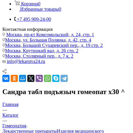
Корзина
0
Избранные товары
0
+7 495 909-24-00
Контактная информация
Москва, пр-кт Комсомольский, д. 24, стр. 1
Москва, ул. Большая Полянка, д. 42, стр. 4
Москва, Большой Сухаревский пер., д. 19 стр. 2
Москва, Крутицкий вал, д. 26 стр. 2
Москва, Столярный пер., д. 7 к. 2
info@lekarstva24.ru
Сандра табл подъязыч гомеопат х30 ^
Главная
—
Каталог
—
Гомеопатия
Лекарственные препараты
Изделия медицинского