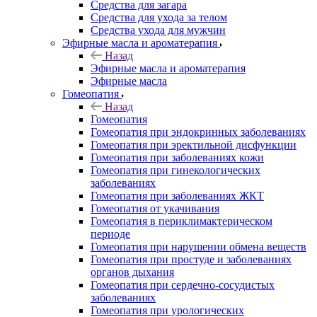
Средства для загара
Средства для ухода за телом
Средства ухода для мужчин
Эфирные масла и ароматерапия
Назад
Эфирные масла и ароматерапия
Эфирные масла
Гомеопатия
Назад
Гомеопатия
Гомеопатия при эндокринных заболеваниях
Гомеопатия при эректильной дисфункции
Гомеопатия при заболеваниях кожи
Гомеопатия при гинекологических
заболеваниях
Гомеопатия при заболеваниях ЖКТ
Гомеопатия от укачивания
Гомеопатия в периклимактерическом
периоде
Гомеопатия при нарушении обмена веществ
Гомеопатия при простуде и заболеваниях
органов дыхания
Гомеопатия при сердечно-сосудистых
заболеваниях
Гомеопатия при урологических