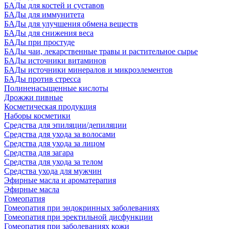
БАДы для костей и суставов
БАДы для иммунитета
БАДы для улучшения обмена веществ
БАДы для снижения веса
БАДы при простуде
БАДы чаи, лекарственные травы и растительное сырье
БАДы источники витаминов
БАДы источники минералов и микроэлементов
БАДы против стресса
Полиненасыщенные кислоты
Дрожжи пивные
Косметическая продукция
Наборы косметики
Средства для эпиляции/депиляции
Средства для ухода за волосами
Средства для ухода за лицом
Средства для загара
Средства для ухода за телом
Средства ухода для мужчин
Эфирные масла и ароматерапия
Эфирные масла
Гомеопатия
Гомеопатия при эндокринных заболеваниях
Гомеопатия при эректильной дисфункции
Гомеопатия при заболеваниях кожи