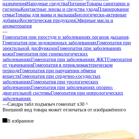
назначения
Народные средства
Питание
Товары санитарии и
гигиены
Контактные линзы и средства ухода
Планирование
семьи
Товары для мамы и малыша
Биологически-активные
добавки
Косметическая продукция
Эфирные масла и
ароматерапия
—
Гомеопатия при простуде и заболеваниях органов дыхания
Гомеопатия при эндокринных заболеваниях
Гомеопатия при
эректильной дисфункции
Гомеопатия при заболеваниях
кожи
Гомеопатия при гинекологических
заболеваниях
Гомеопатия при заболеваниях ЖКТ
Гомеопатия
от укачивания
Гомеопатия в периклимактерическом
периоде
Гомеопатия при нарушении обмена
веществ
Гомеопатия при сердечно-сосудистых
заболеваниях
Гомеопатия при урологических
заболеваниях
Гомеопатия при заболеваниях опорно-
двигательной системы
Гомеопатия при неврологических
заболеваниях
—
Сандра табл подъязыч гомеопат х30 ^
Bнешний вид товара может отличаться от изображённого
В избранное