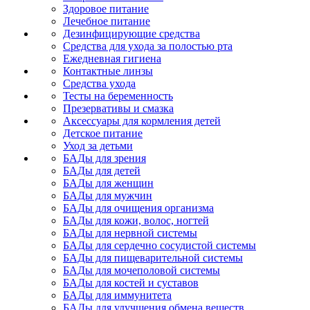
Здоровое питание
Лечебное питание
Дезинфицирующие средства
Средства для ухода за полостью рта
Ежедневная гигиена
Контактные линзы
Средства ухода
Тесты на беременность
Презервативы и смазка
Аксессуары для кормления детей
Детское питание
Уход за детьми
БАДы для зрения
БАДы для детей
БАДы для женщин
БАДы для мужчин
БАДы для очищения организма
БАДы для кожи, волос, ногтей
БАДы для нервной системы
БАДы для сердечно сосудистой системы
БАДы для пищеварительной системы
БАДы для мочеполовой системы
БАДы для костей и суставов
БАДы для иммунитета
БАДы для улучшения обмена веществ