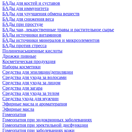
БАДы для костей и суставов
БАДы для иммунитета
БАДы для улучшения обмена веществ
БАДы для снижения веса
БАДы при простуде
БАДы чаи, лекарственные травы и растительное сырье
БАДы источники витаминов
БАДы источники минералов и микроэлементов
БАДы против стресса
Полиненасыщенные кислоты
Дрожжи пивные
Косметическая продукция
Наборы косметики
Средства для эпиляции/депиляции
Средства для ухода за волосами
Средства для ухода за лицом
Средства для загара
Средства для ухода за телом
Средства ухода для мужчин
Эфирные масла и ароматерапия
Эфирные масла
Гомеопатия
Гомеопатия при эндокринных заболеваниях
Гомеопатия при эректильной дисфункции
Гомеопатия при заболеваниях кожи