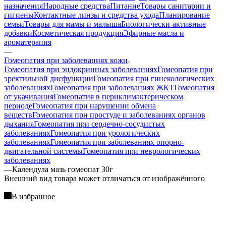
назначения
Народные средства
Питание
Товары санитарии и
гигиены
Контактные линзы и средства ухода
Планирование
семьи
Товары для мамы и малыша
Биологически-активные
добавки
Косметическая продукция
Эфирные масла и
ароматерапия
—
Гомеопатия при заболеваниях кожи
Гомеопатия при эндокринных заболеваниях
Гомеопатия при
эректильной дисфункции
Гомеопатия при гинекологических
заболеваниях
Гомеопатия при заболеваниях ЖКТ
Гомеопатия
от укачивания
Гомеопатия в периклимактерическом
периоде
Гомеопатия при нарушении обмена
веществ
Гомеопатия при простуде и заболеваниях органов
дыхания
Гомеопатия при сердечно-сосудистых
заболеваниях
Гомеопатия при урологических
заболеваниях
Гомеопатия при заболеваниях опорно-
двигательной системы
Гомеопатия при неврологических
заболеваниях
—
Календула мазь гомеопат 30г
Bнешний вид товара может отличаться от изображённого
В избранное