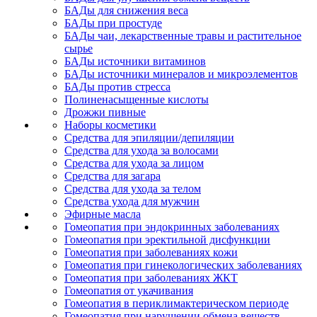
БАДы для снижения веса
БАДы при простуде
БАДы чаи, лекарственные травы и растительное
сырье
БАДы источники витаминов
БАДы источники минералов и микроэлементов
БАДы против стресса
Полиненасыщенные кислоты
Дрожжи пивные
Наборы косметики
Средства для эпиляции/депиляции
Средства для ухода за волосами
Средства для ухода за лицом
Средства для загара
Средства для ухода за телом
Средства ухода для мужчин
Эфирные масла
Гомеопатия при эндокринных заболеваниях
Гомеопатия при эректильной дисфункции
Гомеопатия при заболеваниях кожи
Гомеопатия при гинекологических заболеваниях
Гомеопатия при заболеваниях ЖКТ
Гомеопатия от укачивания
Гомеопатия в периклимактерическом периоде
Гомеопатия при нарушении обмена веществ