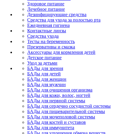
Здоровое питание
Лечебное питание
Дезинфицирующие средства
Средства для ухода за полостью рта
Ежедневная гигиена
Контактные линзы
Средства ухода
Тесты на беременность
Презервативы и смазка
Аксессуары для кормления детей
Детское питание
Уход за детьми
БАДы для зрения
БАДы для детей
БАДы для женщин
БАДы для мужчин
БАДы для очищения организма
БАДы для кожи, волос, ногтей
БАДы для нервной системы
БАДы для сердечно сосудистой системы
БАДы для пищеварительной системы
БАДы для мочеполовой системы
БАДы для костей и суставов
БАДы для иммунитета
БАДы для улучшения обмена веществ