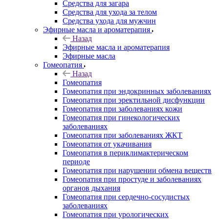
Средства для загара
Средства для ухода за телом
Средства ухода для мужчин
Эфирные масла и ароматерапия
Назад
Эфирные масла и ароматерапия
Эфирные масла
Гомеопатия
Назад
Гомеопатия
Гомеопатия при эндокринных заболеваниях
Гомеопатия при эректильной дисфункции
Гомеопатия при заболеваниях кожи
Гомеопатия при гинекологических
заболеваниях
Гомеопатия при заболеваниях ЖКТ
Гомеопатия от укачивания
Гомеопатия в периклимактерическом
периоде
Гомеопатия при нарушении обмена веществ
Гомеопатия при простуде и заболеваниях
органов дыхания
Гомеопатия при сердечно-сосудистых
заболеваниях
Гомеопатия при урологических