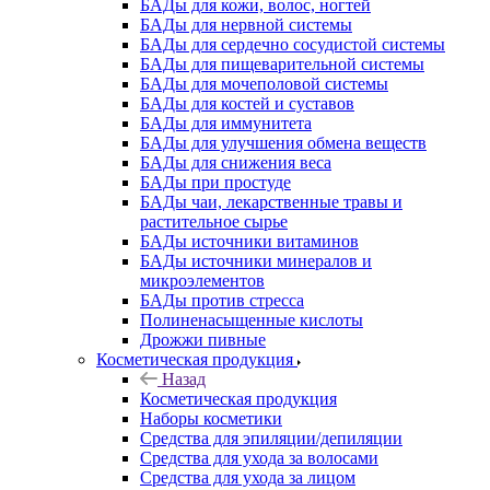
БАДы для кожи, волос, ногтей
БАДы для нервной системы
БАДы для сердечно сосудистой системы
БАДы для пищеварительной системы
БАДы для мочеполовой системы
БАДы для костей и суставов
БАДы для иммунитета
БАДы для улучшения обмена веществ
БАДы для снижения веса
БАДы при простуде
БАДы чаи, лекарственные травы и
растительное сырье
БАДы источники витаминов
БАДы источники минералов и
микроэлементов
БАДы против стресса
Полиненасыщенные кислоты
Дрожжи пивные
Косметическая продукция
Назад
Косметическая продукция
Наборы косметики
Средства для эпиляции/депиляции
Средства для ухода за волосами
Средства для ухода за лицом