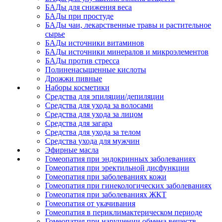
БАДы для снижения веса
БАДы при простуде
БАДы чаи, лекарственные травы и растительное
сырье
БАДы источники витаминов
БАДы источники минералов и микроэлементов
БАДы против стресса
Полиненасыщенные кислоты
Дрожжи пивные
Наборы косметики
Средства для эпиляции/депиляции
Средства для ухода за волосами
Средства для ухода за лицом
Средства для загара
Средства для ухода за телом
Средства ухода для мужчин
Эфирные масла
Гомеопатия при эндокринных заболеваниях
Гомеопатия при эректильной дисфункции
Гомеопатия при заболеваниях кожи
Гомеопатия при гинекологических заболеваниях
Гомеопатия при заболеваниях ЖКТ
Гомеопатия от укачивания
Гомеопатия в периклимактерическом периоде
Гомеопатия при нарушении обмена веществ