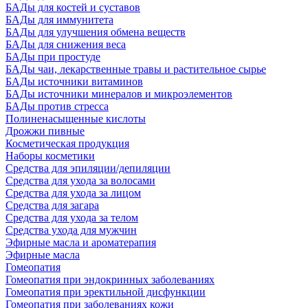
БАДы для костей и суставов
БАДы для иммунитета
БАДы для улучшения обмена веществ
БАДы для снижения веса
БАДы при простуде
БАДы чаи, лекарственные травы и растительное сырье
БАДы источники витаминов
БАДы источники минералов и микроэлементов
БАДы против стресса
Полиненасыщенные кислоты
Дрожжи пивные
Косметическая продукция
Наборы косметики
Средства для эпиляции/депиляции
Средства для ухода за волосами
Средства для ухода за лицом
Средства для загара
Средства для ухода за телом
Средства ухода для мужчин
Эфирные масла и ароматерапия
Эфирные масла
Гомеопатия
Гомеопатия при эндокринных заболеваниях
Гомеопатия при эректильной дисфункции
Гомеопатия при заболеваниях кожи