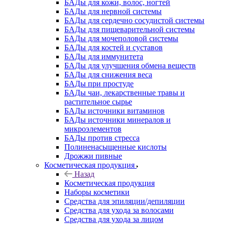
БАДы для кожи, волос, ногтей
БАДы для нервной системы
БАДы для сердечно сосудистой системы
БАДы для пищеварительной системы
БАДы для мочеполовой системы
БАДы для костей и суставов
БАДы для иммунитета
БАДы для улучшения обмена веществ
БАДы для снижения веса
БАДы при простуде
БАДы чаи, лекарственные травы и
растительное сырье
БАДы источники витаминов
БАДы источники минералов и
микроэлементов
БАДы против стресса
Полиненасыщенные кислоты
Дрожжи пивные
Косметическая продукция
Назад
Косметическая продукция
Наборы косметики
Средства для эпиляции/депиляции
Средства для ухода за волосами
Средства для ухода за лицом