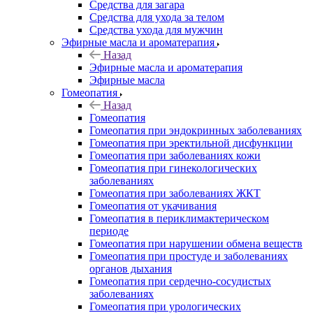
Средства для загара
Средства для ухода за телом
Средства ухода для мужчин
Эфирные масла и ароматерапия
Назад
Эфирные масла и ароматерапия
Эфирные масла
Гомеопатия
Назад
Гомеопатия
Гомеопатия при эндокринных заболеваниях
Гомеопатия при эректильной дисфункции
Гомеопатия при заболеваниях кожи
Гомеопатия при гинекологических
заболеваниях
Гомеопатия при заболеваниях ЖКТ
Гомеопатия от укачивания
Гомеопатия в периклимактерическом
периоде
Гомеопатия при нарушении обмена веществ
Гомеопатия при простуде и заболеваниях
органов дыхания
Гомеопатия при сердечно-сосудистых
заболеваниях
Гомеопатия при урологических