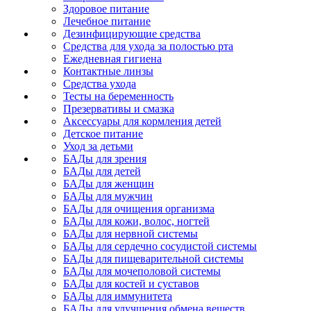
Здоровое питание
Лечебное питание
Дезинфицирующие средства
Средства для ухода за полостью рта
Ежедневная гигиена
Контактные линзы
Средства ухода
Тесты на беременность
Презервативы и смазка
Аксессуары для кормления детей
Детское питание
Уход за детьми
БАДы для зрения
БАДы для детей
БАДы для женщин
БАДы для мужчин
БАДы для очищения организма
БАДы для кожи, волос, ногтей
БАДы для нервной системы
БАДы для сердечно сосудистой системы
БАДы для пищеварительной системы
БАДы для мочеполовой системы
БАДы для костей и суставов
БАДы для иммунитета
БАДы для улучшения обмена веществ