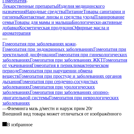
Гомеопатия
Лекарственные препараты
Изделия медицинского
назначения
Народные средства
Питание
Товары санитарии и
гигиены
Контактные линзы и средства ухода
Планирование
семьи
Товары для мамы и малыша
Биологически-активные
добавки
Косметическая продукция
Эфирные масла и
ароматерапия
—
Гомеопатия при заболеваниях кожи
Гомеопатия при эндокринных заболеваниях
Гомеопатия при
эректильной дисфункции
Гомеопатия при гинекологических
заболеваниях
Гомеопатия при заболеваниях ЖКТ
Гомеопатия
от укачивания
Гомеопатия в периклимактерическом
периоде
Гомеопатия при нарушении обмена
веществ
Гомеопатия при простуде и заболеваниях органов
дыхания
Гомеопатия при сердечно-сосудистых
заболеваниях
Гомеопатия при урологических
заболеваниях
Гомеопатия при заболеваниях опорно-
двигательной системы
Гомеопатия при неврологических
заболеваниях
—
Флеминга мазь д/местн и наруж прим 20г
Bнешний вид товара может отличаться от изображённого
В избранное