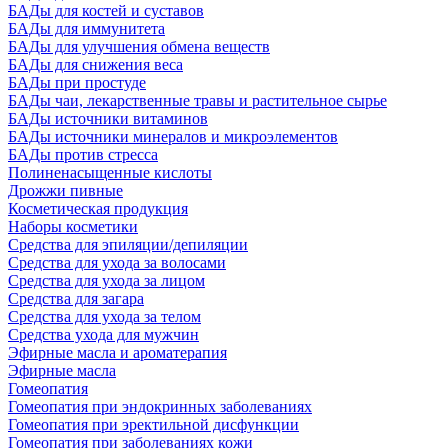
БАДы для костей и суставов
БАДы для иммунитета
БАДы для улучшения обмена веществ
БАДы для снижения веса
БАДы при простуде
БАДы чаи, лекарственные травы и растительное сырье
БАДы источники витаминов
БАДы источники минералов и микроэлементов
БАДы против стресса
Полиненасыщенные кислоты
Дрожжи пивные
Косметическая продукция
Наборы косметики
Средства для эпиляции/депиляции
Средства для ухода за волосами
Средства для ухода за лицом
Средства для загара
Средства для ухода за телом
Средства ухода для мужчин
Эфирные масла и ароматерапия
Эфирные масла
Гомеопатия
Гомеопатия при эндокринных заболеваниях
Гомеопатия при эректильной дисфункции
Гомеопатия при заболеваниях кожи