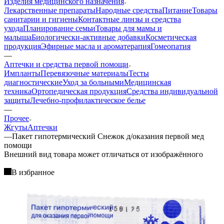
Изделия медицинского назначения
Лекарственные препараты
Народные средства
Питание
Товары
санитарии и гигиены
Контактные линзы и средства
ухода
Планирование семьи
Товары для мамы и
малыша
Биологически-активные добавки
Косметическая
продукция
Эфирные масла и ароматерапия
Гомеопатия
—
Аптечки и средства первой помощи
Импланты
Перевязочные материалы
Тесты
диагностические
Уход за больными
Медицинская
техника
Ортопедическая продукция
Средства индивидуальной
защиты
Лечебно-профилактическое белье
—
Прочее
Жгуты
Аптечки
—
Пакет гипотермический Снежок д/оказания первой мед
помощи
Bнешний вид товара может отличаться от изображённого
В избранное