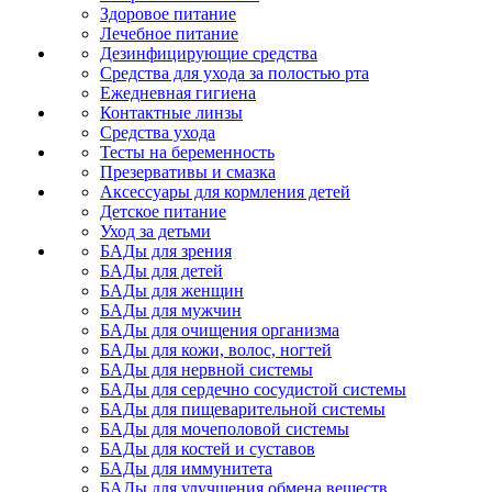
Здоровое питание
Лечебное питание
Дезинфицирующие средства
Средства для ухода за полостью рта
Ежедневная гигиена
Контактные линзы
Средства ухода
Тесты на беременность
Презервативы и смазка
Аксессуары для кормления детей
Детское питание
Уход за детьми
БАДы для зрения
БАДы для детей
БАДы для женщин
БАДы для мужчин
БАДы для очищения организма
БАДы для кожи, волос, ногтей
БАДы для нервной системы
БАДы для сердечно сосудистой системы
БАДы для пищеварительной системы
БАДы для мочеполовой системы
БАДы для костей и суставов
БАДы для иммунитета
БАДы для улучшения обмена веществ