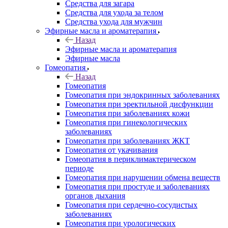
Средства для загара
Средства для ухода за телом
Средства ухода для мужчин
Эфирные масла и ароматерапия
Назад
Эфирные масла и ароматерапия
Эфирные масла
Гомеопатия
Назад
Гомеопатия
Гомеопатия при эндокринных заболеваниях
Гомеопатия при эректильной дисфункции
Гомеопатия при заболеваниях кожи
Гомеопатия при гинекологических
заболеваниях
Гомеопатия при заболеваниях ЖКТ
Гомеопатия от укачивания
Гомеопатия в периклимактерическом
периоде
Гомеопатия при нарушении обмена веществ
Гомеопатия при простуде и заболеваниях
органов дыхания
Гомеопатия при сердечно-сосудистых
заболеваниях
Гомеопатия при урологических