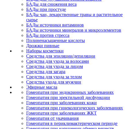
БАДы для снижения веса
БАДы при простуде
БАДы чаи, лекарственные травы и растительное
сырье
БАДы источники витаминов
БАДы источники минералов и микроэлементов
БАДы против стресса
Полиненасыщенные кислоты
Дрожжи пивные
Наборы косметики
Средства для эпиляции/депиляции
Средства для ухода за волосами
Средства для ухода за лицом
Средства для загара
Средства для ухода за телом
Средства ухода для мужчин
Эфирные масла
Гомеопатия при эндокринных заболеваниях
Гомеопатия при эректильной дисфункции
Гомеопатия при заболеваниях кожи
Гомеопатия при гинекологических заболеваниях
Гомеопатия при заболеваниях ЖКТ
Гомеопатия от укачивания
Гомеопатия в периклимактерическом периоде
Гомеопатия при нарушении обмена веществ