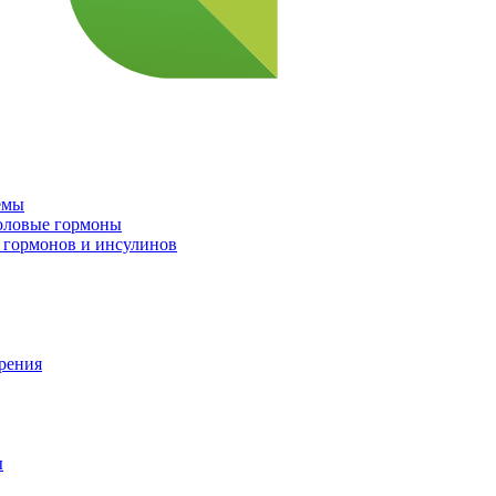
емы
половые гормоны
 гормонов и инсулинов
орения
ы