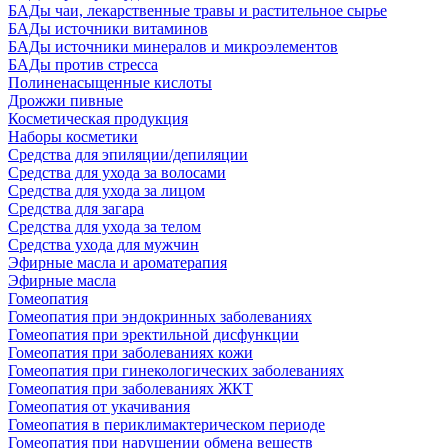
БАДы чаи, лекарственные травы и растительное сырье
БАДы источники витаминов
БАДы источники минералов и микроэлементов
БАДы против стресса
Полиненасыщенные кислоты
Дрожжи пивные
Косметическая продукция
Наборы косметики
Средства для эпиляции/депиляции
Средства для ухода за волосами
Средства для ухода за лицом
Средства для загара
Средства для ухода за телом
Средства ухода для мужчин
Эфирные масла и ароматерапия
Эфирные масла
Гомеопатия
Гомеопатия при эндокринных заболеваниях
Гомеопатия при эректильной дисфункции
Гомеопатия при заболеваниях кожи
Гомеопатия при гинекологических заболеваниях
Гомеопатия при заболеваниях ЖКТ
Гомеопатия от укачивания
Гомеопатия в периклимактерическом периоде
Гомеопатия при нарушении обмена веществ