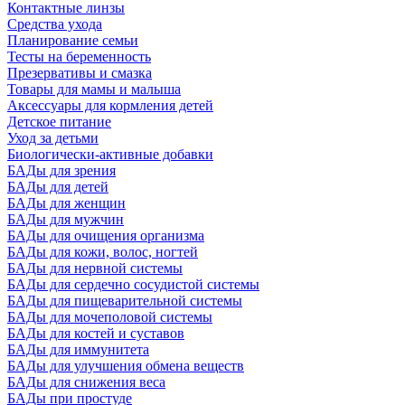
Контактные линзы
Средства ухода
Планирование семьи
Тесты на беременность
Презервативы и смазка
Товары для мамы и малыша
Аксессуары для кормления детей
Детское питание
Уход за детьми
Биологически-активные добавки
БАДы для зрения
БАДы для детей
БАДы для женщин
БАДы для мужчин
БАДы для очищения организма
БАДы для кожи, волос, ногтей
БАДы для нервной системы
БАДы для сердечно сосудистой системы
БАДы для пищеварительной системы
БАДы для мочеполовой системы
БАДы для костей и суставов
БАДы для иммунитета
БАДы для улучшения обмена веществ
БАДы для снижения веса
БАДы при простуде