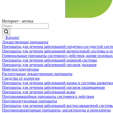
Интернет - аптека
Каталог
Лекарственные препараты
Препараты для лечения заболеваний сердечно-сосудистой сист
Препараты для лечения заболеваний мочеполовой системы и 
Гормональные препараты системного действия, кроме половых
Препараты для лечения заболеваний нервной системы
Препараты для лечения заболеваний органов дыхания
Иммуностимуляторы
Растительные лекарственные препараты
Средства от аллергии
Препараты для лечения заболеваний крови и системы кроветв
Препараты для лечения заболеваний органов пищеварения
Препараты для лечения заболеваний кожи
Противомикробные препараты системного действия
Противоопухолевые препараты
Препараты для лечения заболеваний костно-мышечной систем
Противопаразитарные препараты, инсектициды и репелленты