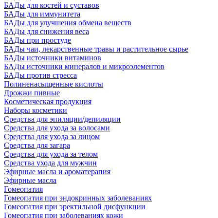
БАДы для костей и суставов
БАДы для иммунитета
БАДы для улучшения обмена веществ
БАДы для снижения веса
БАДы при простуде
БАДы чаи, лекарственные травы и растительное сырье
БАДы источники витаминов
БАДы источники минералов и микроэлементов
БАДы против стресса
Полиненасыщенные кислоты
Дрожжи пивные
Косметическая продукция
Наборы косметики
Средства для эпиляции/депиляции
Средства для ухода за волосами
Средства для ухода за лицом
Средства для загара
Средства для ухода за телом
Средства ухода для мужчин
Эфирные масла и ароматерапия
Эфирные масла
Гомеопатия
Гомеопатия при эндокринных заболеваниях
Гомеопатия при эректильной дисфункции
Гомеопатия при заболеваниях кожи