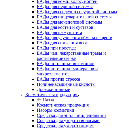
БАДы для кожи, волос, ногтей
БАДы для нервной системы
БАДы для сердечно сосудистой системы
БАДы для пищеварительной системы
БАДы для мочеполовой системы
БАДы для костей и суставов
БАДы для иммунитета
БАДы для улучшения обмена веществ
БАДы для снижения веса
БАДы при простуде
БАДы чаи, лекарственные травы и
растительное сырье
БАДы источники витаминов
БАДы источники минералов и
микроэлементов
БАДы против стресса
Полиненасыщенные кислоты
Дрожжи пивные
Косметическая продукция
Назад
Косметическая продукция
Наборы косметики
Средства для эпиляции/депиляции
Средства для ухода за волосами
Средства для ухода за лицом