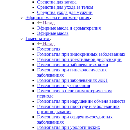
Средства для загара
Средства для ухода за телом
Средства ухода для мужчин
Эфирные масла и ароматерапия
Назад
Эфирные масла и ароматерапия
Эфирные масла
Гомеопатия
Назад
Гомеопатия
Гомеопатия при эндокринных заболеваниях
Гомеопатия при эректильной дисфункции
Гомеопатия при заболеваниях кожи
Гомеопатия при гинекологических
заболеваниях
Гомеопатия при заболеваниях ЖКТ
Гомеопатия от укачивания
Гомеопатия в периклимактерическом
периоде
Гомеопатия при нарушении обмена веществ
Гомеопатия при простуде и заболеваниях
органов дыхания
Гомеопатия при сердечно-сосудистых
заболеваниях
Гомеопатия при урологических