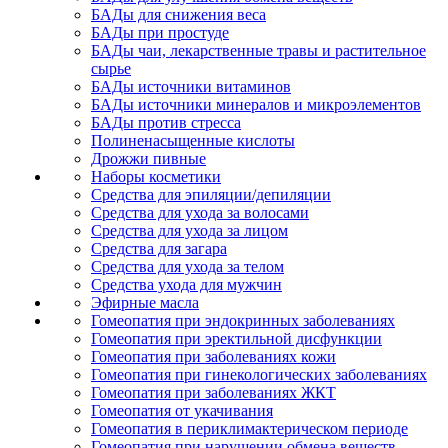
БАДы для снижения веса
БАДы при простуде
БАДы чаи, лекарственные травы и растительное
сырье
БАДы источники витаминов
БАДы источники минералов и микроэлементов
БАДы против стресса
Полиненасыщенные кислоты
Дрожжи пивные
Наборы косметики
Средства для эпиляции/депиляции
Средства для ухода за волосами
Средства для ухода за лицом
Средства для загара
Средства для ухода за телом
Средства ухода для мужчин
Эфирные масла
Гомеопатия при эндокринных заболеваниях
Гомеопатия при эректильной дисфункции
Гомеопатия при заболеваниях кожи
Гомеопатия при гинекологических заболеваниях
Гомеопатия при заболеваниях ЖКТ
Гомеопатия от укачивания
Гомеопатия в периклимактерическом периоде
Гомеопатия при нарушении обмена веществ