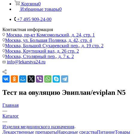
Корзина
0
Избранные товары
0
+7 495 909-24-00
Контактная информация
Москва, пр-кт Комсомольский, д. 24, стр. 1
Москва, ул. Большая Полянка, д. 42, стр. 4
Москва, Большой Сухаревский пер., д. 19 стр. 2
Москва, Крутицкий вал, д. 26 стр. 2
Москва, Столярный пер., д. 7 к. 2
info@lekarstva24.ru
Тест на овуляцию Эвиплан/eviplan N5
Главная
—
Каталог
—
Изделия медицинского назначения
Лекарственные препараты
Народные средства
Питание
Товары