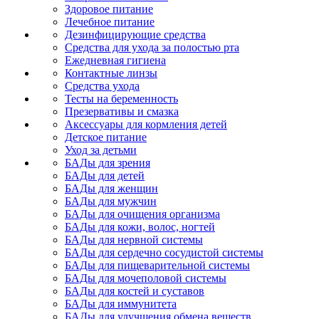
Здоровое питание
Лечебное питание
Дезинфицирующие средства
Средства для ухода за полостью рта
Ежедневная гигиена
Контактные линзы
Средства ухода
Тесты на беременность
Презервативы и смазка
Аксессуары для кормления детей
Детское питание
Уход за детьми
БАДы для зрения
БАДы для детей
БАДы для женщин
БАДы для мужчин
БАДы для очищения организма
БАДы для кожи, волос, ногтей
БАДы для нервной системы
БАДы для сердечно сосудистой системы
БАДы для пищеварительной системы
БАДы для мочеполовой системы
БАДы для костей и суставов
БАДы для иммунитета
БАДы для улучшения обмена веществ