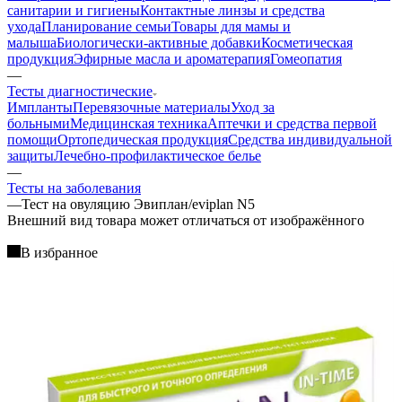
санитарии и гигиены
Контактные линзы и средства
ухода
Планирование семьи
Товары для мамы и
малыша
Биологически-активные добавки
Косметическая
продукция
Эфирные масла и ароматерапия
Гомеопатия
—
Тесты диагностические
Импланты
Перевязочные материалы
Уход за
больными
Медицинская техника
Аптечки и средства первой
помощи
Ортопедическая продукция
Средства индивидуальной
защиты
Лечебно-профилактическое белье
—
Тесты на заболевания
—
Тест на овуляцию Эвиплан/eviplan N5
Bнешний вид товара может отличаться от изображённого
В избранное