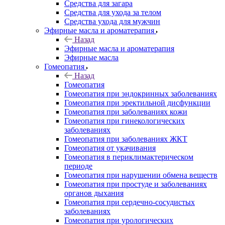
Средства для загара
Средства для ухода за телом
Средства ухода для мужчин
Эфирные масла и ароматерапия
Назад
Эфирные масла и ароматерапия
Эфирные масла
Гомеопатия
Назад
Гомеопатия
Гомеопатия при эндокринных заболеваниях
Гомеопатия при эректильной дисфункции
Гомеопатия при заболеваниях кожи
Гомеопатия при гинекологических
заболеваниях
Гомеопатия при заболеваниях ЖКТ
Гомеопатия от укачивания
Гомеопатия в периклимактерическом
периоде
Гомеопатия при нарушении обмена веществ
Гомеопатия при простуде и заболеваниях
органов дыхания
Гомеопатия при сердечно-сосудистых
заболеваниях
Гомеопатия при урологических