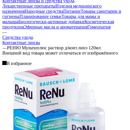
Контактные линзы и средства ухода
Лекарственные препараты
Изделия медицинского
назначения
Народные средства
Питание
Товары санитарии и
гигиены
Планирование семьи
Товары для мамы и
малыша
Биологически-активные добавки
Косметическая
продукция
Эфирные масла и ароматерапия
Гомеопатия
—
Средства ухода
Контактные линзы
—
РЕНЮ Мультиплюс раствор д/конт.линз 120мл
Bнешний вид товара может отличаться от изображённого
В избранное