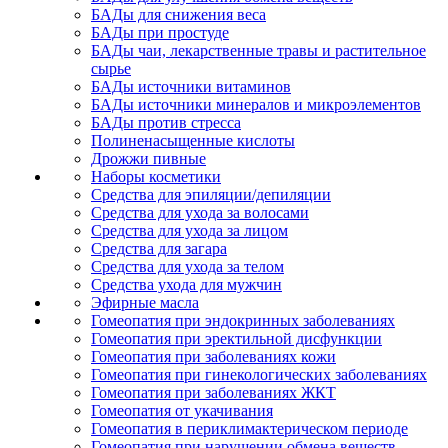
БАДы для снижения веса
БАДы при простуде
БАДы чаи, лекарственные травы и растительное
сырье
БАДы источники витаминов
БАДы источники минералов и микроэлементов
БАДы против стресса
Полиненасыщенные кислоты
Дрожжи пивные
Наборы косметики
Средства для эпиляции/депиляции
Средства для ухода за волосами
Средства для ухода за лицом
Средства для загара
Средства для ухода за телом
Средства ухода для мужчин
Эфирные масла
Гомеопатия при эндокринных заболеваниях
Гомеопатия при эректильной дисфункции
Гомеопатия при заболеваниях кожи
Гомеопатия при гинекологических заболеваниях
Гомеопатия при заболеваниях ЖКТ
Гомеопатия от укачивания
Гомеопатия в периклимактерическом периоде
Гомеопатия при нарушении обмена веществ