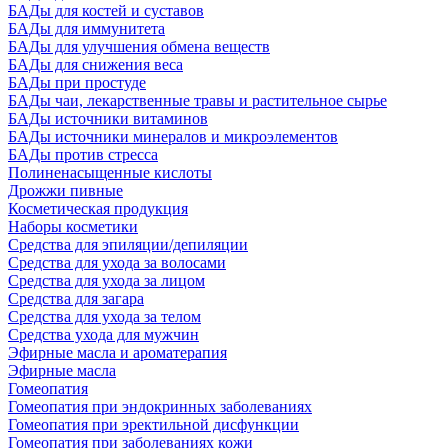
БАДы для костей и суставов
БАДы для иммунитета
БАДы для улучшения обмена веществ
БАДы для снижения веса
БАДы при простуде
БАДы чаи, лекарственные травы и растительное сырье
БАДы источники витаминов
БАДы источники минералов и микроэлементов
БАДы против стресса
Полиненасыщенные кислоты
Дрожжи пивные
Косметическая продукция
Наборы косметики
Средства для эпиляции/депиляции
Средства для ухода за волосами
Средства для ухода за лицом
Средства для загара
Средства для ухода за телом
Средства ухода для мужчин
Эфирные масла и ароматерапия
Эфирные масла
Гомеопатия
Гомеопатия при эндокринных заболеваниях
Гомеопатия при эректильной дисфункции
Гомеопатия при заболеваниях кожи