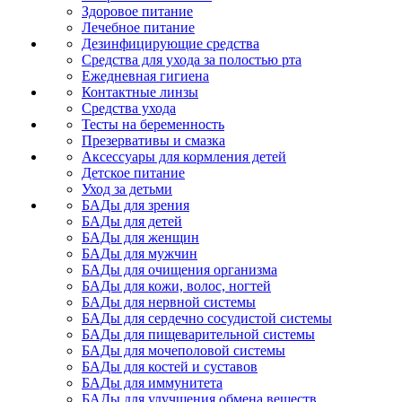
Здоровое питание
Лечебное питание
Дезинфицирующие средства
Средства для ухода за полостью рта
Ежедневная гигиена
Контактные линзы
Средства ухода
Тесты на беременность
Презервативы и смазка
Аксессуары для кормления детей
Детское питание
Уход за детьми
БАДы для зрения
БАДы для детей
БАДы для женщин
БАДы для мужчин
БАДы для очищения организма
БАДы для кожи, волос, ногтей
БАДы для нервной системы
БАДы для сердечно сосудистой системы
БАДы для пищеварительной системы
БАДы для мочеполовой системы
БАДы для костей и суставов
БАДы для иммунитета
БАДы для улучшения обмена веществ