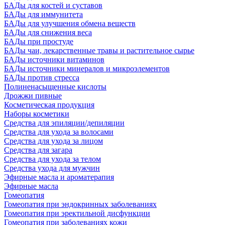
БАДы для костей и суставов
БАДы для иммунитета
БАДы для улучшения обмена веществ
БАДы для снижения веса
БАДы при простуде
БАДы чаи, лекарственные травы и растительное сырье
БАДы источники витаминов
БАДы источники минералов и микроэлементов
БАДы против стресса
Полиненасыщенные кислоты
Дрожжи пивные
Косметическая продукция
Наборы косметики
Средства для эпиляции/депиляции
Средства для ухода за волосами
Средства для ухода за лицом
Средства для загара
Средства для ухода за телом
Средства ухода для мужчин
Эфирные масла и ароматерапия
Эфирные масла
Гомеопатия
Гомеопатия при эндокринных заболеваниях
Гомеопатия при эректильной дисфункции
Гомеопатия при заболеваниях кожи