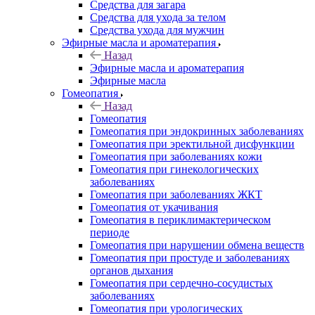
Средства для загара
Средства для ухода за телом
Средства ухода для мужчин
Эфирные масла и ароматерапия
Назад
Эфирные масла и ароматерапия
Эфирные масла
Гомеопатия
Назад
Гомеопатия
Гомеопатия при эндокринных заболеваниях
Гомеопатия при эректильной дисфункции
Гомеопатия при заболеваниях кожи
Гомеопатия при гинекологических
заболеваниях
Гомеопатия при заболеваниях ЖКТ
Гомеопатия от укачивания
Гомеопатия в периклимактерическом
периоде
Гомеопатия при нарушении обмена веществ
Гомеопатия при простуде и заболеваниях
органов дыхания
Гомеопатия при сердечно-сосудистых
заболеваниях
Гомеопатия при урологических