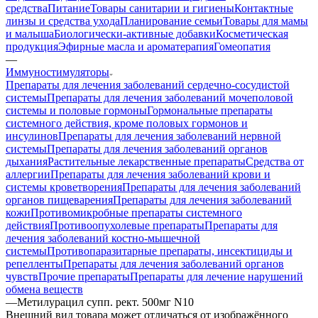
средства
Питание
Товары санитарии и гигиены
Контактные
линзы и средства ухода
Планирование семьи
Товары для мамы
и малыша
Биологически-активные добавки
Косметическая
продукция
Эфирные масла и ароматерапия
Гомеопатия
—
Иммуностимуляторы
Препараты для лечения заболеваний сердечно-сосудистой
системы
Препараты для лечения заболеваний мочеполовой
системы и половые гормоны
Гормональные препараты
системного действия, кроме половых гормонов и
инсулинов
Препараты для лечения заболеваний нервной
системы
Препараты для лечения заболеваний органов
дыхания
Растительные лекарственные препараты
Средства от
аллергии
Препараты для лечения заболеваний крови и
системы кроветворения
Препараты для лечения заболеваний
органов пищеварения
Препараты для лечения заболеваний
кожи
Противомикробные препараты системного
действия
Противоопухолевые препараты
Препараты для
лечения заболеваний костно-мышечной
системы
Противопаразитарные препараты, инсектициды и
репелленты
Препараты для лечения заболеваний органов
чувств
Прочие препараты
Препараты для лечение нарушений
обмена веществ
—
Метилурацил супп. рект. 500мг N10
Bнешний вид товара может отличаться от изображённого