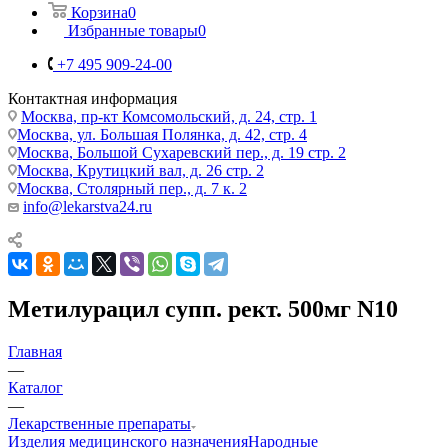
Корзина
0
Избранные товары
0
+7 495 909-24-00
Контактная информация
Москва, пр-кт Комсомольский, д. 24, стр. 1
Москва, ул. Большая Полянка, д. 42, стр. 4
Москва, Большой Сухаревский пер., д. 19 стр. 2
Москва, Крутицкий вал, д. 26 стр. 2
Москва, Столярный пер., д. 7 к. 2
info@lekarstva24.ru
Метилурацил супп. рект. 500мг N10
Главная
—
Каталог
—
Лекарственные препараты
Изделия медицинского назначения
Народные