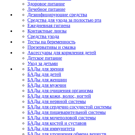
Здоровое питание
Лечебное питание
Дезинфицирующие средства
Средства для ухода за полостью рта
Ежедневная гигиена
Контактные линзы
Средства ухода
Тесты на беременность
Презервативы и смазка
Аксессуары для кормления детей
Детское питание
Уход за детьми
БАДы для зрения
БАДы для детей
БАДы для женщин
БАДы для мужчин
БАДы для очищения организма
БАДы для кожи, волос, ногтей
БАДы для нервной системы
БАДы для сердечно сосудистой системы
БАДы для пищеварительной системы
БАДы для мочеполовой системы
БАДы для костей и суставов
БАДы для иммунитета
БАДы для улучшения обмена веществ