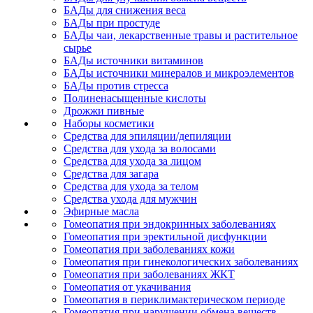
БАДы для снижения веса
БАДы при простуде
БАДы чаи, лекарственные травы и растительное
сырье
БАДы источники витаминов
БАДы источники минералов и микроэлементов
БАДы против стресса
Полиненасыщенные кислоты
Дрожжи пивные
Наборы косметики
Средства для эпиляции/депиляции
Средства для ухода за волосами
Средства для ухода за лицом
Средства для загара
Средства для ухода за телом
Средства ухода для мужчин
Эфирные масла
Гомеопатия при эндокринных заболеваниях
Гомеопатия при эректильной дисфункции
Гомеопатия при заболеваниях кожи
Гомеопатия при гинекологических заболеваниях
Гомеопатия при заболеваниях ЖКТ
Гомеопатия от укачивания
Гомеопатия в периклимактерическом периоде
Гомеопатия при нарушении обмена веществ