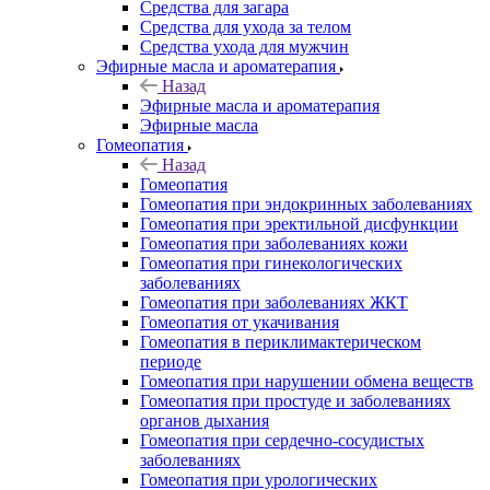
Средства для загара
Средства для ухода за телом
Средства ухода для мужчин
Эфирные масла и ароматерапия
Назад
Эфирные масла и ароматерапия
Эфирные масла
Гомеопатия
Назад
Гомеопатия
Гомеопатия при эндокринных заболеваниях
Гомеопатия при эректильной дисфункции
Гомеопатия при заболеваниях кожи
Гомеопатия при гинекологических
заболеваниях
Гомеопатия при заболеваниях ЖКТ
Гомеопатия от укачивания
Гомеопатия в периклимактерическом
периоде
Гомеопатия при нарушении обмена веществ
Гомеопатия при простуде и заболеваниях
органов дыхания
Гомеопатия при сердечно-сосудистых
заболеваниях
Гомеопатия при урологических