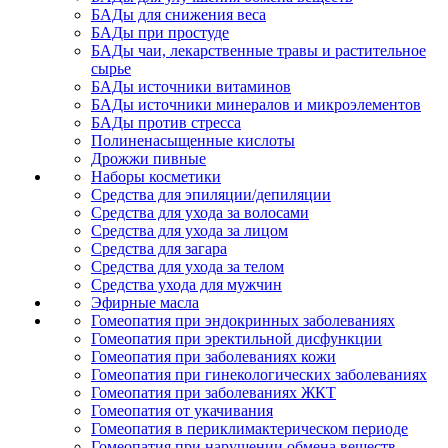
БАДы для снижения веса
БАДы при простуде
БАДы чаи, лекарственные травы и растительное
сырье
БАДы источники витаминов
БАДы источники минералов и микроэлементов
БАДы против стресса
Полиненасыщенные кислоты
Дрожжи пивные
Наборы косметики
Средства для эпиляции/депиляции
Средства для ухода за волосами
Средства для ухода за лицом
Средства для загара
Средства для ухода за телом
Средства ухода для мужчин
Эфирные масла
Гомеопатия при эндокринных заболеваниях
Гомеопатия при эректильной дисфункции
Гомеопатия при заболеваниях кожи
Гомеопатия при гинекологических заболеваниях
Гомеопатия при заболеваниях ЖКТ
Гомеопатия от укачивания
Гомеопатия в периклимактерическом периоде
Гомеопатия при нарушении обмена веществ