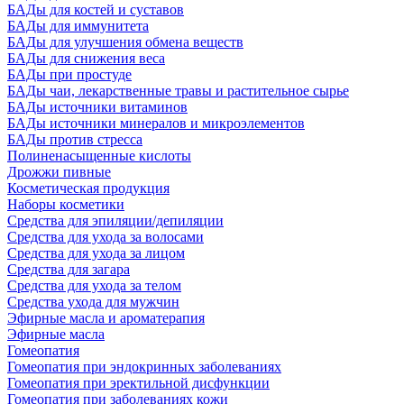
БАДы для костей и суставов
БАДы для иммунитета
БАДы для улучшения обмена веществ
БАДы для снижения веса
БАДы при простуде
БАДы чаи, лекарственные травы и растительное сырье
БАДы источники витаминов
БАДы источники минералов и микроэлементов
БАДы против стресса
Полиненасыщенные кислоты
Дрожжи пивные
Косметическая продукция
Наборы косметики
Средства для эпиляции/депиляции
Средства для ухода за волосами
Средства для ухода за лицом
Средства для загара
Средства для ухода за телом
Средства ухода для мужчин
Эфирные масла и ароматерапия
Эфирные масла
Гомеопатия
Гомеопатия при эндокринных заболеваниях
Гомеопатия при эректильной дисфункции
Гомеопатия при заболеваниях кожи