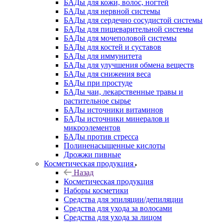
БАДы для кожи, волос, ногтей
БАДы для нервной системы
БАДы для сердечно сосудистой системы
БАДы для пищеварительной системы
БАДы для мочеполовой системы
БАДы для костей и суставов
БАДы для иммунитета
БАДы для улучшения обмена веществ
БАДы для снижения веса
БАДы при простуде
БАДы чаи, лекарственные травы и
растительное сырье
БАДы источники витаминов
БАДы источники минералов и
микроэлементов
БАДы против стресса
Полиненасыщенные кислоты
Дрожжи пивные
Косметическая продукция
Назад
Косметическая продукция
Наборы косметики
Средства для эпиляции/депиляции
Средства для ухода за волосами
Средства для ухода за лицом