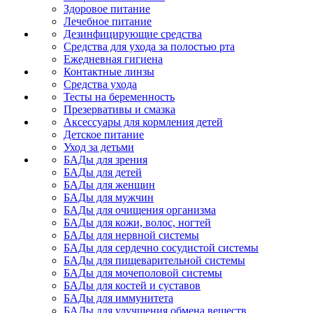
Здоровое питание
Лечебное питание
Дезинфицирующие средства
Средства для ухода за полостью рта
Ежедневная гигиена
Контактные линзы
Средства ухода
Тесты на беременность
Презервативы и смазка
Аксессуары для кормления детей
Детское питание
Уход за детьми
БАДы для зрения
БАДы для детей
БАДы для женщин
БАДы для мужчин
БАДы для очищения организма
БАДы для кожи, волос, ногтей
БАДы для нервной системы
БАДы для сердечно сосудистой системы
БАДы для пищеварительной системы
БАДы для мочеполовой системы
БАДы для костей и суставов
БАДы для иммунитета
БАДы для улучшения обмена веществ