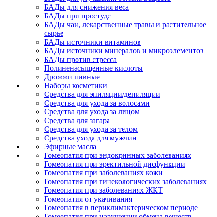
БАДы для снижения веса
БАДы при простуде
БАДы чаи, лекарственные травы и растительное
сырье
БАДы источники витаминов
БАДы источники минералов и микроэлементов
БАДы против стресса
Полиненасыщенные кислоты
Дрожжи пивные
Наборы косметики
Средства для эпиляции/депиляции
Средства для ухода за волосами
Средства для ухода за лицом
Средства для загара
Средства для ухода за телом
Средства ухода для мужчин
Эфирные масла
Гомеопатия при эндокринных заболеваниях
Гомеопатия при эректильной дисфункции
Гомеопатия при заболеваниях кожи
Гомеопатия при гинекологических заболеваниях
Гомеопатия при заболеваниях ЖКТ
Гомеопатия от укачивания
Гомеопатия в периклимактерическом периоде
Гомеопатия при нарушении обмена веществ