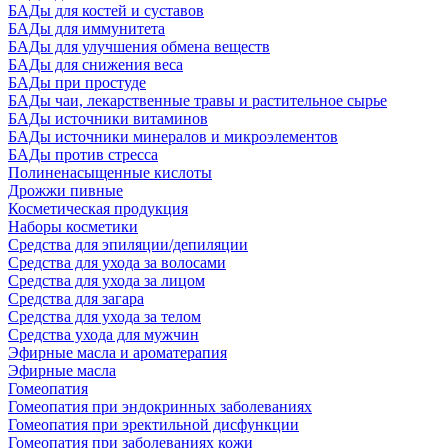
БАДы для костей и суставов
БАДы для иммунитета
БАДы для улучшения обмена веществ
БАДы для снижения веса
БАДы при простуде
БАДы чаи, лекарственные травы и растительное сырье
БАДы источники витаминов
БАДы источники минералов и микроэлементов
БАДы против стресса
Полиненасыщенные кислоты
Дрожжи пивные
Косметическая продукция
Наборы косметики
Средства для эпиляции/депиляции
Средства для ухода за волосами
Средства для ухода за лицом
Средства для загара
Средства для ухода за телом
Средства ухода для мужчин
Эфирные масла и ароматерапия
Эфирные масла
Гомеопатия
Гомеопатия при эндокринных заболеваниях
Гомеопатия при эректильной дисфункции
Гомеопатия при заболеваниях кожи