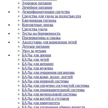
Здоровое питание
Лечебное питание
Дезинфицирующие средства
Средства для ухода за полостью рта
Ежедневная гигиена
Контактные линзы
Средства ухода
Тесты на беременность
Презервативы и смазка
Аксессуары для кормления детей
Детское питание
Уход за детьми
БАДы для зрения
БАДы для детей
БАДы для женщин
БАДы для мужчин
БАДы для очищения организма
БАДы для кожи, волос, ногтей
БАДы для нервной системы
БАДы для сердечно сосудистой системы
БАДы для пищеварительной системы
БАДы для мочеполовой системы
БАДы для костей и суставов
БАДы для иммунитета
БАДы для улучшения обмена веществ