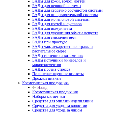
БАДы для кожи, волос, ногтей
БАДы для нервной системы
БАДы для сердечно сосудистой системы
БАДы для пищеварительной системы
БАДы для мочеполовой системы
БАДы для костей и суставов
БАДы для иммунитета
БАДы для улучшения обмена веществ
БАДы для снижения веса
БАДы при простуде
БАДы чаи, лекарственные травы и
растительное сырье
БАДы источники витаминов
БАДы источники минералов и
микроэлементов
БАДы против стресса
Полиненасыщенные кислоты
Дрожжи пивные
Косметическая продукция
Назад
Косметическая продукция
Наборы косметики
Средства для эпиляции/депиляции
Средства для ухода за волосами
Средства для ухода за лицом