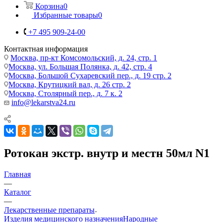
Корзина
0
Избранные товары
0
+7 495 909-24-00
Контактная информация
Москва, пр-кт Комсомольский, д. 24, стр. 1
Москва, ул. Большая Полянка, д. 42, стр. 4
Москва, Большой Сухаревский пер., д. 19 стр. 2
Москва, Крутицкий вал, д. 26 стр. 2
Москва, Столярный пер., д. 7 к. 2
info@lekarstva24.ru
Ротокан экстр. внутр и местн 50мл N1
Главная
—
Каталог
—
Лекарственные препараты
Изделия медицинского назначения
Народные