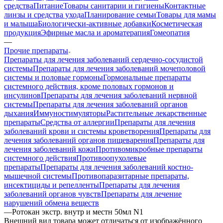
средства
Питание
Товары санитарии и гигиены
Контактные
линзы и средства ухода
Планирование семьи
Товары для мамы
и малыша
Биологически-активные добавки
Косметическая
продукция
Эфирные масла и ароматерапия
Гомеопатия
—
Прочие препараты
Препараты для лечения заболеваний сердечно-сосудистой
системы
Препараты для лечения заболеваний мочеполовой
системы и половые гормоны
Гормональные препараты
системного действия, кроме половых гормонов и
инсулинов
Препараты для лечения заболеваний нервной
системы
Препараты для лечения заболеваний органов
дыхания
Иммуностимуляторы
Растительные лекарственные
препараты
Средства от аллергии
Препараты для лечения
заболеваний крови и системы кроветворения
Препараты для
лечения заболеваний органов пищеварения
Препараты для
лечения заболеваний кожи
Противомикробные препараты
системного действия
Противоопухолевые
препараты
Препараты для лечения заболеваний костно-
мышечной системы
Противопаразитарные препараты,
инсектициды и репелленты
Препараты для лечения
заболеваний органов чувств
Препараты для лечение
нарушений обмена веществ
—
Ротокан экстр. внутр и местн 50мл N1
Bнешний вид товара может отличаться от изображённого