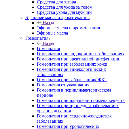
Средства для загара
Средства для ухода за телом
Средства ухода для мужчин
Эфирные масла и ароматерапия
Назад
Эфирные масла и ароматерапия
Эфирные масла
Гомеопатия
Назад
Гомеопатия
Гомеопатия при эндокринных заболеваниях
Гомеопатия при эректильной дисфункции
Гомеопатия при заболеваниях кожи
Гомеопатия при гинекологических
заболеваниях
Гомеопатия при заболеваниях ЖКТ
Гомеопатия от укачивания
Гомеопатия в периклимактерическом
периоде
Гомеопатия при нарушении обмена веществ
Гомеопатия при простуде и заболеваниях
органов дыхания
Гомеопатия при сердечно-сосудистых
заболеваниях
Гомеопатия при урологических