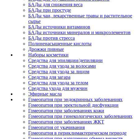
БАДы для снижения веса
БАДы при простуде
БАДы чаи, лекарственные травы и растительное
сырье
БАДы источники витаминов
БАДы источники минералов и микроэлементов
БАДы против стресса
Полиненасыщенные кислоты
Дрожжи пивные
Наборы косметики
Средства для эпиляции/депиляции
Средства для ухода за волосами
Средства для ухода за лицом
Средства для загара
Средства для ухода за телом
Средства ухода для мужчин
Эфирные масла
Гомеопатия при эндокринных заболеваниях
Гомеопатия при эректильной дисфункции
Гомеопатия при заболеваниях кожи
Гомеопатия при гинекологических заболеваниях
Гомеопатия при заболеваниях ЖКТ
Гомеопатия от укачивания
Гомеопатия в периклимактерическом периоде
Гомеопатия при нарушении обмена веществ