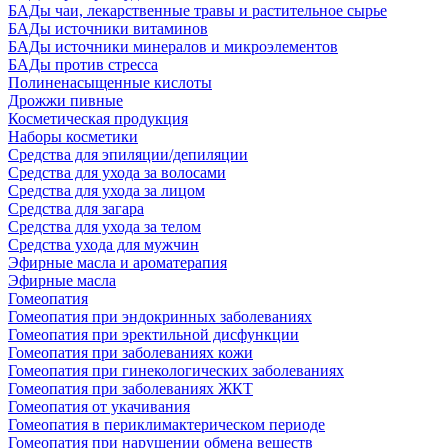
БАДы чаи, лекарственные травы и растительное сырье
БАДы источники витаминов
БАДы источники минералов и микроэлементов
БАДы против стресса
Полиненасыщенные кислоты
Дрожжи пивные
Косметическая продукция
Наборы косметики
Средства для эпиляции/депиляции
Средства для ухода за волосами
Средства для ухода за лицом
Средства для загара
Средства для ухода за телом
Средства ухода для мужчин
Эфирные масла и ароматерапия
Эфирные масла
Гомеопатия
Гомеопатия при эндокринных заболеваниях
Гомеопатия при эректильной дисфункции
Гомеопатия при заболеваниях кожи
Гомеопатия при гинекологических заболеваниях
Гомеопатия при заболеваниях ЖКТ
Гомеопатия от укачивания
Гомеопатия в периклимактерическом периоде
Гомеопатия при нарушении обмена веществ