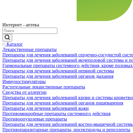
Интернет - аптека
Каталог
Лекарственные препараты
Препараты для лечения заболеваний сердечно-сосудистой сист
Препараты для лечения заболеваний мочеполовой системы и 
Гормональные препараты системного действия, кроме половых
Препараты для лечения заболеваний нервной системы
Препараты для лечения заболеваний органов дыхания
Иммуностимуляторы
Растительные лекарственные препараты
Средства от аллергии
Препараты для лечения заболеваний крови и системы кроветв
Препараты для лечения заболеваний органов пищеварения
Препараты для лечения заболеваний кожи
Противомикробные препараты системного действия
Противоопухолевые препараты
Препараты для лечения заболеваний костно-мышечной систем
Противопаразитарные препараты, инсектициды и репелленты