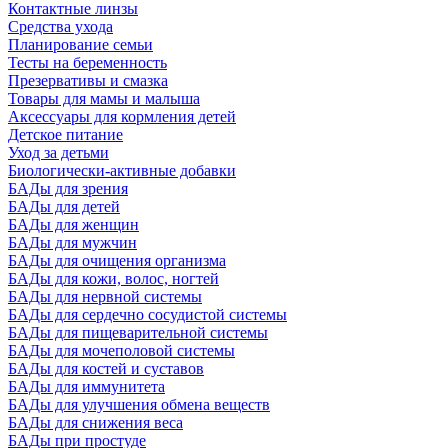
Контактные линзы
Средства ухода
Планирование семьи
Тесты на беременность
Презервативы и смазка
Товары для мамы и малыша
Аксессуары для кормления детей
Детское питание
Уход за детьми
Биологически-активные добавки
БАДы для зрения
БАДы для детей
БАДы для женщин
БАДы для мужчин
БАДы для очищения организма
БАДы для кожи, волос, ногтей
БАДы для нервной системы
БАДы для сердечно сосудистой системы
БАДы для пищеварительной системы
БАДы для мочеполовой системы
БАДы для костей и суставов
БАДы для иммунитета
БАДы для улучшения обмена веществ
БАДы для снижения веса
БАДы при простуде