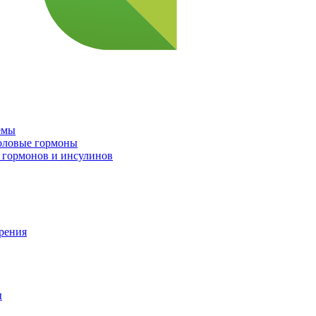
емы
половые гормоны
 гормонов и инсулинов
орения
ы