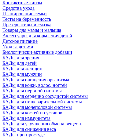
Контактные линзы
Средства ухода
Планирование семьи
Тесты на беременность
Презервативы и смазка
Товары для мамы и малыша
Аксессуары для кормления детей
Детское питание
Уход за детьми
Биологически-активные добавки
БАДы для зрения
БАДы для детей
БАДы для женщин
БАДы для мужчин
БАДы для очищения организма
БАДы для кожи, волос, ногтей
БАДы для нервной системы
БАДы для сердечно сосудистой системы
БАДы для пищеварительной системы
БАДы для мочеполовой системы
БАДы для костей и суставов
БАДы для иммунитета
БАДы для улучшения обмена веществ
БАДы для снижения веса
БАДы при простуде