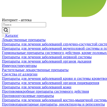
Интернет - аптека
Каталог
Лекарственные препараты
Препараты для лечения заболеваний сердечно-сосудистой сист
Препараты для лечения заболеваний мочеполовой системы и 
Гормональные препараты системного действия, кроме половых
Препараты для лечения заболеваний нервной системы
Препараты для лечения заболеваний органов дыхания
Иммуностимуляторы
Растительные лекарственные препараты
Средства от аллергии
Препараты для лечения заболеваний крови и системы кроветв
Препараты для лечения заболеваний органов пищеварения
Препараты для лечения заболеваний кожи
Противомикробные препараты системного действия
Противоопухолевые препараты
Препараты для лечения заболеваний костно-мышечной систем
Противопаразитарные препараты, инсектициды и репелленты