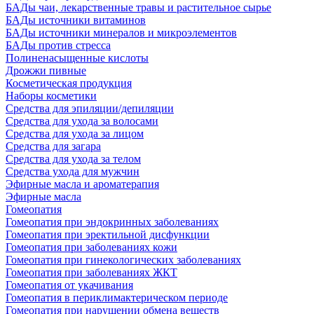
БАДы чаи, лекарственные травы и растительное сырье
БАДы источники витаминов
БАДы источники минералов и микроэлементов
БАДы против стресса
Полиненасыщенные кислоты
Дрожжи пивные
Косметическая продукция
Наборы косметики
Средства для эпиляции/депиляции
Средства для ухода за волосами
Средства для ухода за лицом
Средства для загара
Средства для ухода за телом
Средства ухода для мужчин
Эфирные масла и ароматерапия
Эфирные масла
Гомеопатия
Гомеопатия при эндокринных заболеваниях
Гомеопатия при эректильной дисфункции
Гомеопатия при заболеваниях кожи
Гомеопатия при гинекологических заболеваниях
Гомеопатия при заболеваниях ЖКТ
Гомеопатия от укачивания
Гомеопатия в периклимактерическом периоде
Гомеопатия при нарушении обмена веществ