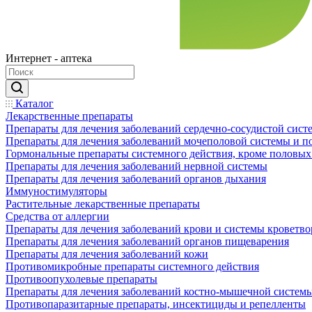
Интернет - аптека
Каталог
Лекарственные препараты
Препараты для лечения заболеваний сердечно-сосудистой сист
Препараты для лечения заболеваний мочеполовой системы и 
Гормональные препараты системного действия, кроме половых
Препараты для лечения заболеваний нервной системы
Препараты для лечения заболеваний органов дыхания
Иммуностимуляторы
Растительные лекарственные препараты
Средства от аллергии
Препараты для лечения заболеваний крови и системы кроветв
Препараты для лечения заболеваний органов пищеварения
Препараты для лечения заболеваний кожи
Противомикробные препараты системного действия
Противоопухолевые препараты
Препараты для лечения заболеваний костно-мышечной систем
Противопаразитарные препараты, инсектициды и репелленты