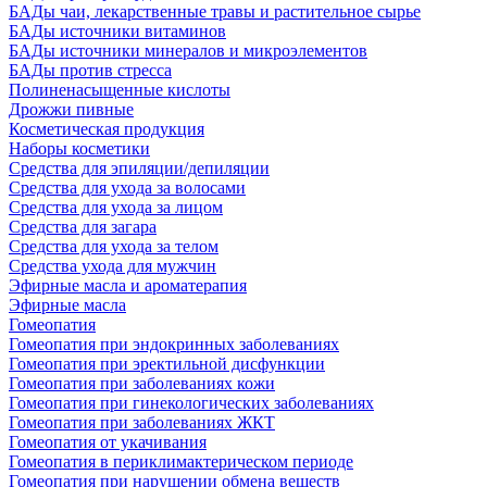
БАДы чаи, лекарственные травы и растительное сырье
БАДы источники витаминов
БАДы источники минералов и микроэлементов
БАДы против стресса
Полиненасыщенные кислоты
Дрожжи пивные
Косметическая продукция
Наборы косметики
Средства для эпиляции/депиляции
Средства для ухода за волосами
Средства для ухода за лицом
Средства для загара
Средства для ухода за телом
Средства ухода для мужчин
Эфирные масла и ароматерапия
Эфирные масла
Гомеопатия
Гомеопатия при эндокринных заболеваниях
Гомеопатия при эректильной дисфункции
Гомеопатия при заболеваниях кожи
Гомеопатия при гинекологических заболеваниях
Гомеопатия при заболеваниях ЖКТ
Гомеопатия от укачивания
Гомеопатия в периклимактерическом периоде
Гомеопатия при нарушении обмена веществ