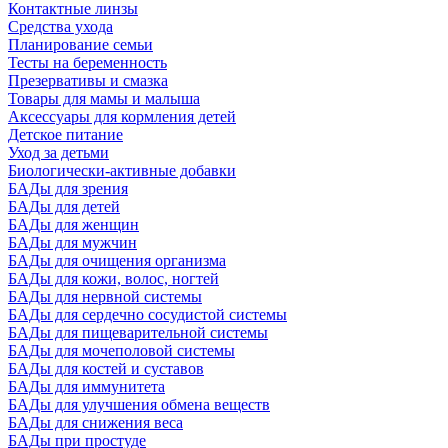
Контактные линзы
Средства ухода
Планирование семьи
Тесты на беременность
Презервативы и смазка
Товары для мамы и малыша
Аксессуары для кормления детей
Детское питание
Уход за детьми
Биологически-активные добавки
БАДы для зрения
БАДы для детей
БАДы для женщин
БАДы для мужчин
БАДы для очищения организма
БАДы для кожи, волос, ногтей
БАДы для нервной системы
БАДы для сердечно сосудистой системы
БАДы для пищеварительной системы
БАДы для мочеполовой системы
БАДы для костей и суставов
БАДы для иммунитета
БАДы для улучшения обмена веществ
БАДы для снижения веса
БАДы при простуде