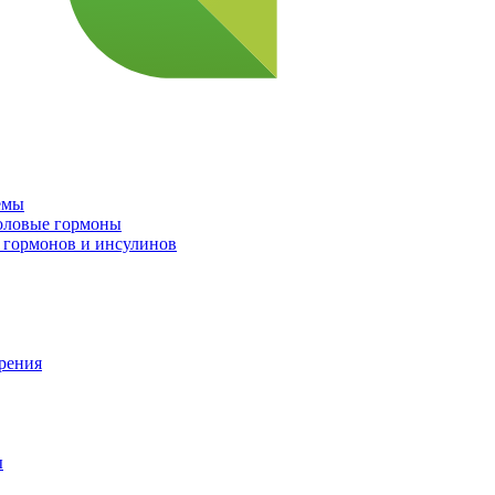
емы
половые гормоны
 гормонов и инсулинов
орения
ы