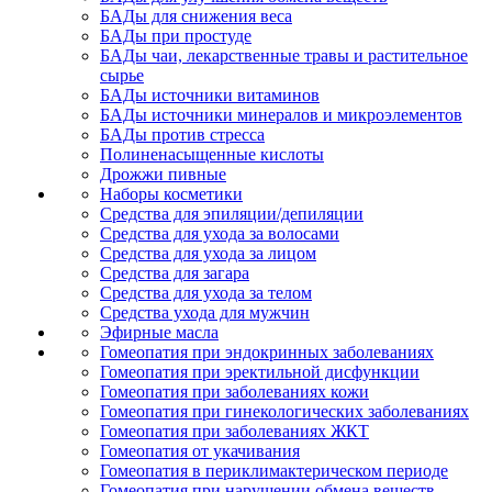
БАДы для снижения веса
БАДы при простуде
БАДы чаи, лекарственные травы и растительное
сырье
БАДы источники витаминов
БАДы источники минералов и микроэлементов
БАДы против стресса
Полиненасыщенные кислоты
Дрожжи пивные
Наборы косметики
Средства для эпиляции/депиляции
Средства для ухода за волосами
Средства для ухода за лицом
Средства для загара
Средства для ухода за телом
Средства ухода для мужчин
Эфирные масла
Гомеопатия при эндокринных заболеваниях
Гомеопатия при эректильной дисфункции
Гомеопатия при заболеваниях кожи
Гомеопатия при гинекологических заболеваниях
Гомеопатия при заболеваниях ЖКТ
Гомеопатия от укачивания
Гомеопатия в периклимактерическом периоде
Гомеопатия при нарушении обмена веществ