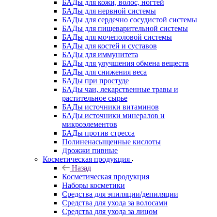
БАДы для кожи, волос, ногтей
БАДы для нервной системы
БАДы для сердечно сосудистой системы
БАДы для пищеварительной системы
БАДы для мочеполовой системы
БАДы для костей и суставов
БАДы для иммунитета
БАДы для улучшения обмена веществ
БАДы для снижения веса
БАДы при простуде
БАДы чаи, лекарственные травы и
растительное сырье
БАДы источники витаминов
БАДы источники минералов и
микроэлементов
БАДы против стресса
Полиненасыщенные кислоты
Дрожжи пивные
Косметическая продукция
Назад
Косметическая продукция
Наборы косметики
Средства для эпиляции/депиляции
Средства для ухода за волосами
Средства для ухода за лицом