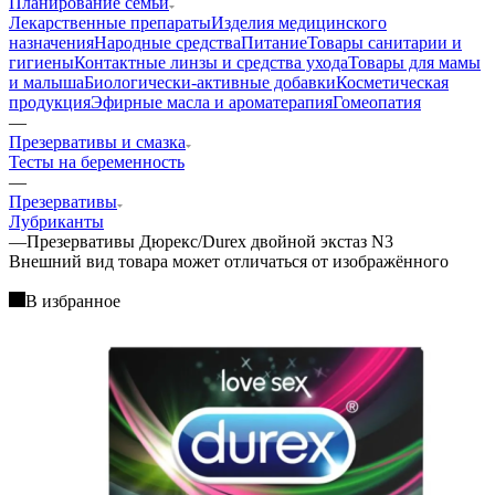
Планирование семьи
Лекарственные препараты
Изделия медицинского
назначения
Народные средства
Питание
Товары санитарии и
гигиены
Контактные линзы и средства ухода
Товары для мамы
и малыша
Биологически-активные добавки
Косметическая
продукция
Эфирные масла и ароматерапия
Гомеопатия
—
Презервативы и смазка
Тесты на беременность
—
Презервативы
Лубриканты
—
Презервативы Дюрекс/Durex двойной экстаз N3
Bнешний вид товара может отличаться от изображённого
В избранное