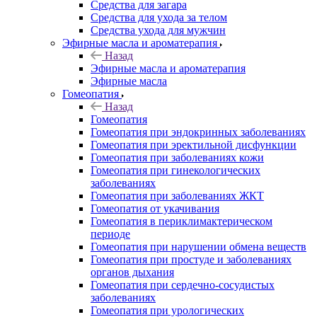
Средства для загара
Средства для ухода за телом
Средства ухода для мужчин
Эфирные масла и ароматерапия
Назад
Эфирные масла и ароматерапия
Эфирные масла
Гомеопатия
Назад
Гомеопатия
Гомеопатия при эндокринных заболеваниях
Гомеопатия при эректильной дисфункции
Гомеопатия при заболеваниях кожи
Гомеопатия при гинекологических
заболеваниях
Гомеопатия при заболеваниях ЖКТ
Гомеопатия от укачивания
Гомеопатия в периклимактерическом
периоде
Гомеопатия при нарушении обмена веществ
Гомеопатия при простуде и заболеваниях
органов дыхания
Гомеопатия при сердечно-сосудистых
заболеваниях
Гомеопатия при урологических