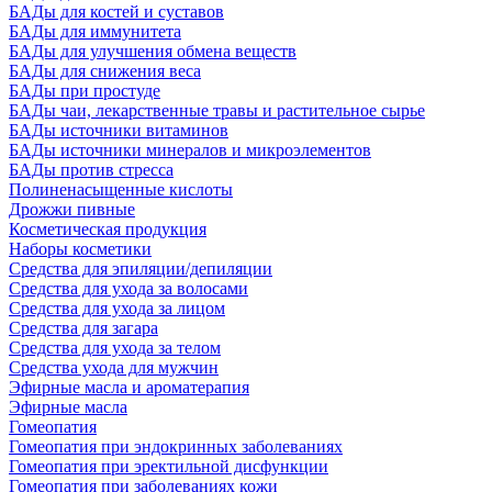
БАДы для костей и суставов
БАДы для иммунитета
БАДы для улучшения обмена веществ
БАДы для снижения веса
БАДы при простуде
БАДы чаи, лекарственные травы и растительное сырье
БАДы источники витаминов
БАДы источники минералов и микроэлементов
БАДы против стресса
Полиненасыщенные кислоты
Дрожжи пивные
Косметическая продукция
Наборы косметики
Средства для эпиляции/депиляции
Средства для ухода за волосами
Средства для ухода за лицом
Средства для загара
Средства для ухода за телом
Средства ухода для мужчин
Эфирные масла и ароматерапия
Эфирные масла
Гомеопатия
Гомеопатия при эндокринных заболеваниях
Гомеопатия при эректильной дисфункции
Гомеопатия при заболеваниях кожи