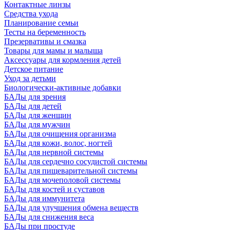
Контактные линзы
Средства ухода
Планирование семьи
Тесты на беременность
Презервативы и смазка
Товары для мамы и малыша
Аксессуары для кормления детей
Детское питание
Уход за детьми
Биологически-активные добавки
БАДы для зрения
БАДы для детей
БАДы для женщин
БАДы для мужчин
БАДы для очищения организма
БАДы для кожи, волос, ногтей
БАДы для нервной системы
БАДы для сердечно сосудистой системы
БАДы для пищеварительной системы
БАДы для мочеполовой системы
БАДы для костей и суставов
БАДы для иммунитета
БАДы для улучшения обмена веществ
БАДы для снижения веса
БАДы при простуде