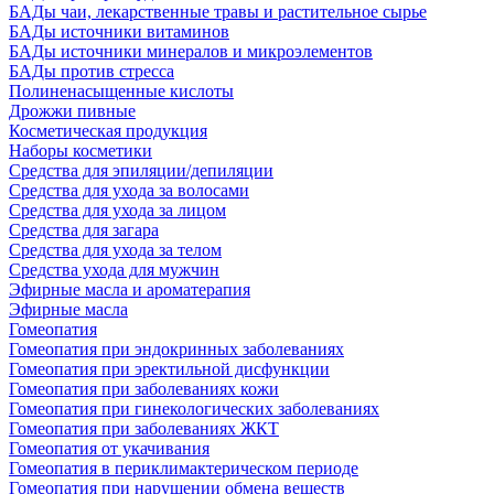
БАДы чаи, лекарственные травы и растительное сырье
БАДы источники витаминов
БАДы источники минералов и микроэлементов
БАДы против стресса
Полиненасыщенные кислоты
Дрожжи пивные
Косметическая продукция
Наборы косметики
Средства для эпиляции/депиляции
Средства для ухода за волосами
Средства для ухода за лицом
Средства для загара
Средства для ухода за телом
Средства ухода для мужчин
Эфирные масла и ароматерапия
Эфирные масла
Гомеопатия
Гомеопатия при эндокринных заболеваниях
Гомеопатия при эректильной дисфункции
Гомеопатия при заболеваниях кожи
Гомеопатия при гинекологических заболеваниях
Гомеопатия при заболеваниях ЖКТ
Гомеопатия от укачивания
Гомеопатия в периклимактерическом периоде
Гомеопатия при нарушении обмена веществ