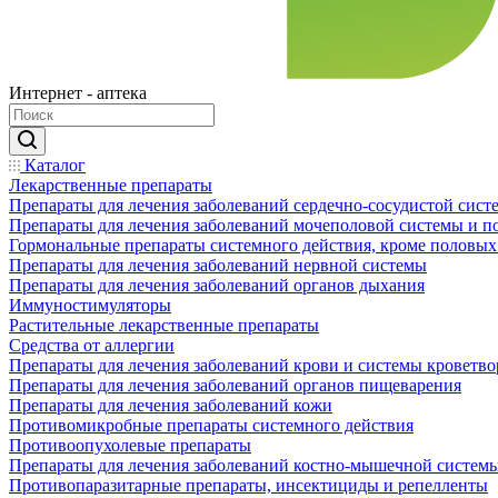
Интернет - аптека
Каталог
Лекарственные препараты
Препараты для лечения заболеваний сердечно-сосудистой сист
Препараты для лечения заболеваний мочеполовой системы и 
Гормональные препараты системного действия, кроме половых
Препараты для лечения заболеваний нервной системы
Препараты для лечения заболеваний органов дыхания
Иммуностимуляторы
Растительные лекарственные препараты
Средства от аллергии
Препараты для лечения заболеваний крови и системы кроветв
Препараты для лечения заболеваний органов пищеварения
Препараты для лечения заболеваний кожи
Противомикробные препараты системного действия
Противоопухолевые препараты
Препараты для лечения заболеваний костно-мышечной систем
Противопаразитарные препараты, инсектициды и репелленты