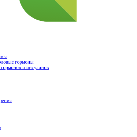
емы
половые гормоны
 гормонов и инсулинов
орения
ы