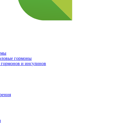
емы
половые гормоны
 гормонов и инсулинов
орения
ы