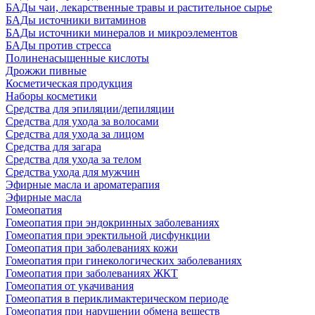
БАДы чаи, лекарственные травы и растительное сырье
БАДы источники витаминов
БАДы источники минералов и микроэлементов
БАДы против стресса
Полиненасыщенные кислоты
Дрожжи пивные
Косметическая продукция
Наборы косметики
Средства для эпиляции/депиляции
Средства для ухода за волосами
Средства для ухода за лицом
Средства для загара
Средства для ухода за телом
Средства ухода для мужчин
Эфирные масла и ароматерапия
Эфирные масла
Гомеопатия
Гомеопатия при эндокринных заболеваниях
Гомеопатия при эректильной дисфункции
Гомеопатия при заболеваниях кожи
Гомеопатия при гинекологических заболеваниях
Гомеопатия при заболеваниях ЖКТ
Гомеопатия от укачивания
Гомеопатия в периклимактерическом периоде
Гомеопатия при нарушении обмена веществ