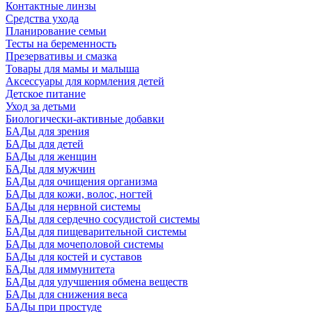
Контактные линзы
Средства ухода
Планирование семьи
Тесты на беременность
Презервативы и смазка
Товары для мамы и малыша
Аксессуары для кормления детей
Детское питание
Уход за детьми
Биологически-активные добавки
БАДы для зрения
БАДы для детей
БАДы для женщин
БАДы для мужчин
БАДы для очищения организма
БАДы для кожи, волос, ногтей
БАДы для нервной системы
БАДы для сердечно сосудистой системы
БАДы для пищеварительной системы
БАДы для мочеполовой системы
БАДы для костей и суставов
БАДы для иммунитета
БАДы для улучшения обмена веществ
БАДы для снижения веса
БАДы при простуде