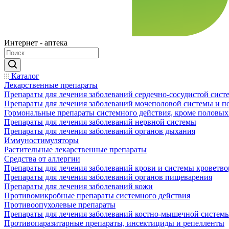
Интернет - аптека
Каталог
Лекарственные препараты
Препараты для лечения заболеваний сердечно-сосудистой сист
Препараты для лечения заболеваний мочеполовой системы и 
Гормональные препараты системного действия, кроме половых
Препараты для лечения заболеваний нервной системы
Препараты для лечения заболеваний органов дыхания
Иммуностимуляторы
Растительные лекарственные препараты
Средства от аллергии
Препараты для лечения заболеваний крови и системы кроветв
Препараты для лечения заболеваний органов пищеварения
Препараты для лечения заболеваний кожи
Противомикробные препараты системного действия
Противоопухолевые препараты
Препараты для лечения заболеваний костно-мышечной систем
Противопаразитарные препараты, инсектициды и репелленты