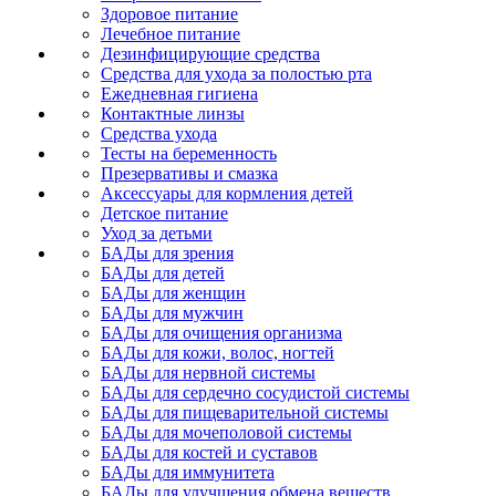
Здоровое питание
Лечебное питание
Дезинфицирующие средства
Средства для ухода за полостью рта
Ежедневная гигиена
Контактные линзы
Средства ухода
Тесты на беременность
Презервативы и смазка
Аксессуары для кормления детей
Детское питание
Уход за детьми
БАДы для зрения
БАДы для детей
БАДы для женщин
БАДы для мужчин
БАДы для очищения организма
БАДы для кожи, волос, ногтей
БАДы для нервной системы
БАДы для сердечно сосудистой системы
БАДы для пищеварительной системы
БАДы для мочеполовой системы
БАДы для костей и суставов
БАДы для иммунитета
БАДы для улучшения обмена веществ