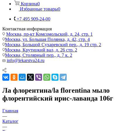
Корзина
0
Избранные товары
0
+7 495 909-24-00
Контактная информация
Москва, пр-кт Комсомольский, д. 24, стр. 1
Москва, ул. Большая Полянка, д. 42, стр. 4
Москва, Большой Сухаревский пер., д. 19 стр. 2
Москва, Крутицкий вал, д. 26 стр. 2
Москва, Столярный пер., д. 7 к. 2
info@lekarstva24.ru
Ла флорентина/la florentina мыло
флорентийский ирис-лаванда 106г
Главная
—
Каталог
—