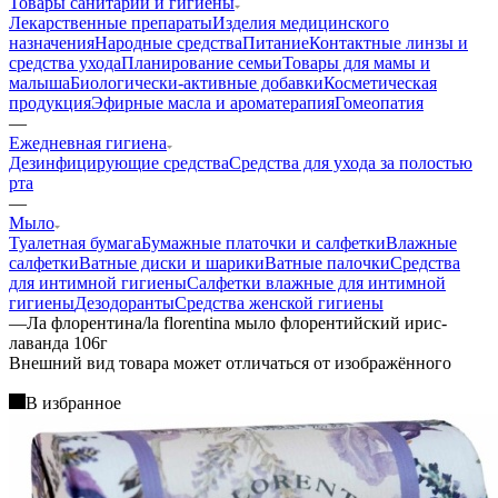
Товары санитарии и гигиены
Лекарственные препараты
Изделия медицинского
назначения
Народные средства
Питание
Контактные линзы и
средства ухода
Планирование семьи
Товары для мамы и
малыша
Биологически-активные добавки
Косметическая
продукция
Эфирные масла и ароматерапия
Гомеопатия
—
Ежедневная гигиена
Дезинфицирующие средства
Средства для ухода за полостью
рта
—
Мыло
Туалетная бумага
Бумажные платочки и салфетки
Влажные
салфетки
Ватные диски и шарики
Ватные палочки
Средства
для интимной гигиены
Салфетки влажные для интимной
гигиены
Дезодоранты
Средства женской гигиены
—
Ла флорентина/la florentina мыло флорентийский ирис-
лаванда 106г
Bнешний вид товара может отличаться от изображённого
В избранное