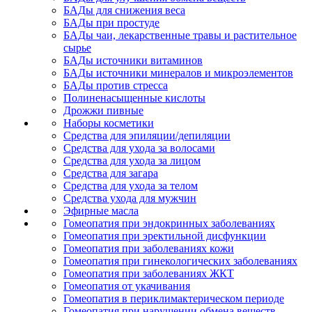
БАДы для снижения веса
БАДы при простуде
БАДы чаи, лекарственные травы и растительное
сырье
БАДы источники витаминов
БАДы источники минералов и микроэлементов
БАДы против стресса
Полиненасыщенные кислоты
Дрожжи пивные
Наборы косметики
Средства для эпиляции/депиляции
Средства для ухода за волосами
Средства для ухода за лицом
Средства для загара
Средства для ухода за телом
Средства ухода для мужчин
Эфирные масла
Гомеопатия при эндокринных заболеваниях
Гомеопатия при эректильной дисфункции
Гомеопатия при заболеваниях кожи
Гомеопатия при гинекологических заболеваниях
Гомеопатия при заболеваниях ЖКТ
Гомеопатия от укачивания
Гомеопатия в периклимактерическом периоде
Гомеопатия при нарушении обмена веществ