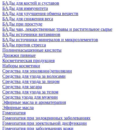
БАДы для костей и суставов
БАДы для иммунитета
БАДы для улучшения обмена веществ
БАДы для снижения веса
БАДы при простуде
БАДы чаи, лекарственные травы и растительное сырье
БАДы источники витаминов
БАДы источники минералов и микроэлементов
БАДы против стресса
Полиненасыщенные кислоты
Дрожжи пивные
Косметическая продукция
Наборы косметики
Средства для эпиляции/депиляции
Средства для ухода за волосами
Средства для ухода за лицом
Средства для загара
Средства для ухода за телом
Средства ухода для мужчин
Эфирные масла и ароматерапия
Эфирные масла
Гомеопатия
Гомеопатия при эндокринных заболеваниях
Гомеопатия при эректильной дисфункции
Гомеопатия при заболеваниях кожи