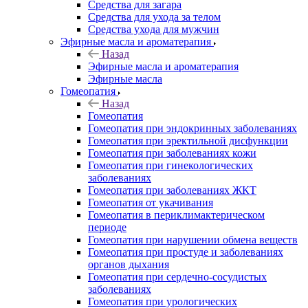
Средства для загара
Средства для ухода за телом
Средства ухода для мужчин
Эфирные масла и ароматерапия
Назад
Эфирные масла и ароматерапия
Эфирные масла
Гомеопатия
Назад
Гомеопатия
Гомеопатия при эндокринных заболеваниях
Гомеопатия при эректильной дисфункции
Гомеопатия при заболеваниях кожи
Гомеопатия при гинекологических
заболеваниях
Гомеопатия при заболеваниях ЖКТ
Гомеопатия от укачивания
Гомеопатия в периклимактерическом
периоде
Гомеопатия при нарушении обмена веществ
Гомеопатия при простуде и заболеваниях
органов дыхания
Гомеопатия при сердечно-сосудистых
заболеваниях
Гомеопатия при урологических