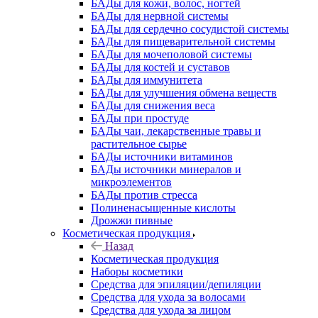
БАДы для кожи, волос, ногтей
БАДы для нервной системы
БАДы для сердечно сосудистой системы
БАДы для пищеварительной системы
БАДы для мочеполовой системы
БАДы для костей и суставов
БАДы для иммунитета
БАДы для улучшения обмена веществ
БАДы для снижения веса
БАДы при простуде
БАДы чаи, лекарственные травы и
растительное сырье
БАДы источники витаминов
БАДы источники минералов и
микроэлементов
БАДы против стресса
Полиненасыщенные кислоты
Дрожжи пивные
Косметическая продукция
Назад
Косметическая продукция
Наборы косметики
Средства для эпиляции/депиляции
Средства для ухода за волосами
Средства для ухода за лицом