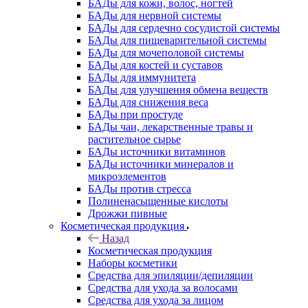
БАДы для кожи, волос, ногтей
БАДы для нервной системы
БАДы для сердечно сосудистой системы
БАДы для пищеварительной системы
БАДы для мочеполовой системы
БАДы для костей и суставов
БАДы для иммунитета
БАДы для улучшения обмена веществ
БАДы для снижения веса
БАДы при простуде
БАДы чаи, лекарственные травы и
растительное сырье
БАДы источники витаминов
БАДы источники минералов и
микроэлементов
БАДы против стресса
Полиненасыщенные кислоты
Дрожжи пивные
Косметическая продукция
Назад
Косметическая продукция
Наборы косметики
Средства для эпиляции/депиляции
Средства для ухода за волосами
Средства для ухода за лицом