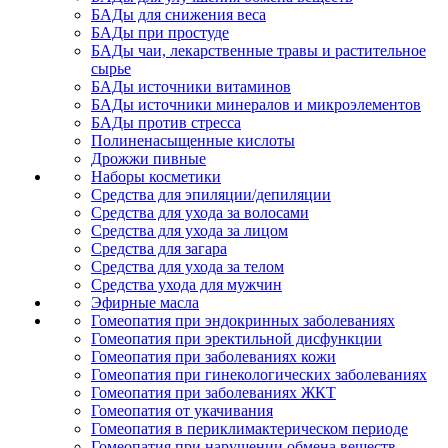
БАДы для снижения веса
БАДы при простуде
БАДы чаи, лекарственные травы и растительное
сырье
БАДы источники витаминов
БАДы источники минералов и микроэлементов
БАДы против стресса
Полиненасыщенные кислоты
Дрожжи пивные
Наборы косметики
Средства для эпиляции/депиляции
Средства для ухода за волосами
Средства для ухода за лицом
Средства для загара
Средства для ухода за телом
Средства ухода для мужчин
Эфирные масла
Гомеопатия при эндокринных заболеваниях
Гомеопатия при эректильной дисфункции
Гомеопатия при заболеваниях кожи
Гомеопатия при гинекологических заболеваниях
Гомеопатия при заболеваниях ЖКТ
Гомеопатия от укачивания
Гомеопатия в периклимактерическом периоде
Гомеопатия при нарушении обмена веществ