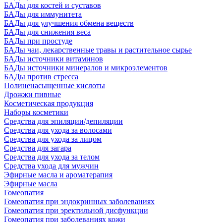
БАДы для костей и суставов
БАДы для иммунитета
БАДы для улучшения обмена веществ
БАДы для снижения веса
БАДы при простуде
БАДы чаи, лекарственные травы и растительное сырье
БАДы источники витаминов
БАДы источники минералов и микроэлементов
БАДы против стресса
Полиненасыщенные кислоты
Дрожжи пивные
Косметическая продукция
Наборы косметики
Средства для эпиляции/депиляции
Средства для ухода за волосами
Средства для ухода за лицом
Средства для загара
Средства для ухода за телом
Средства ухода для мужчин
Эфирные масла и ароматерапия
Эфирные масла
Гомеопатия
Гомеопатия при эндокринных заболеваниях
Гомеопатия при эректильной дисфункции
Гомеопатия при заболеваниях кожи