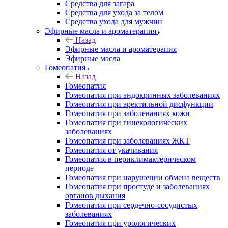
Средства для загара
Средства для ухода за телом
Средства ухода для мужчин
Эфирные масла и ароматерапия
Назад
Эфирные масла и ароматерапия
Эфирные масла
Гомеопатия
Назад
Гомеопатия
Гомеопатия при эндокринных заболеваниях
Гомеопатия при эректильной дисфункции
Гомеопатия при заболеваниях кожи
Гомеопатия при гинекологических
заболеваниях
Гомеопатия при заболеваниях ЖКТ
Гомеопатия от укачивания
Гомеопатия в периклимактерическом
периоде
Гомеопатия при нарушении обмена веществ
Гомеопатия при простуде и заболеваниях
органов дыхания
Гомеопатия при сердечно-сосудистых
заболеваниях
Гомеопатия при урологических