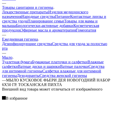
—
Товары санитарии и гигиены
Лекарственные препараты
Изделия медицинского
назначения
Народные средства
Питание
Контактные линзы и
средства ухода
Планирование семьи
Товары для мамы и
малыша
Биологически-активные добавки
Косметическая
продукция
Эфирные масла и ароматерапия
Гомеопатия
—
Ежедневная гигиена
Дезинфицирующие средства
Средства для ухода за полостью
рта
—
Мыло
Туалетная бумага
Бумажные платочки и салфетки
Влажные
салфетки
Ватные диски и шарики
Ватные палочки
Средства
для интимной гигиены
Салфетки влажные для интимной
гигиены
Дезодоранты
Средства женской гигиены
—
МЫЛО КУСКОВОЕ ФЬЕРИ ДЕЯ НОВОГОДНИЙ НАБОР
6Х50 ГР. ТОСКАНСКАЯ ПИХТА
Bнешний вид товара может отличаться от изображённого
В избранное