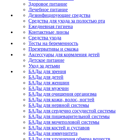
Здоровое питание
Лечебное питание
Дезинфицирующие средства
Средства для ухода за полостью рта
Ежедневная гигиена
Контактные линзы
Средства ухода
Тесты на беременность
Презервативы и смазка
Аксессуары для кормления детей
Детское питание
Уход за детьми
БАДы для зрения
БАДы для детей
БАДы для женщин
БАДы для мужчин
БАДы для очищения организма
БАДы для кожи, волос, ногтей
БАДы для нервной системы
БАДы для сердечно сосудистой системы
БАДы для пищеварительной системы
БАДы для мочеполовой системы
БАДы для костей и суставов
БАДы для иммунитета
БАДы для улучшения обмена веществ