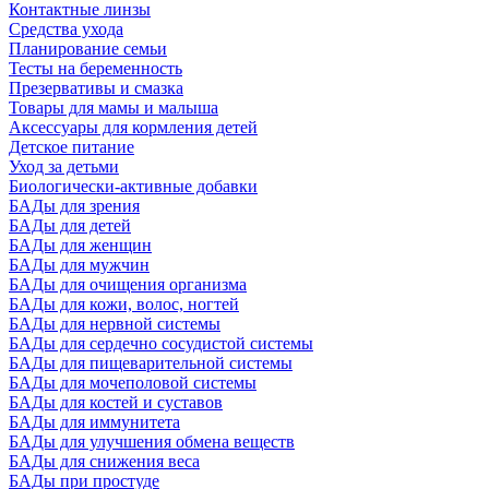
Контактные линзы
Средства ухода
Планирование семьи
Тесты на беременность
Презервативы и смазка
Товары для мамы и малыша
Аксессуары для кормления детей
Детское питание
Уход за детьми
Биологически-активные добавки
БАДы для зрения
БАДы для детей
БАДы для женщин
БАДы для мужчин
БАДы для очищения организма
БАДы для кожи, волос, ногтей
БАДы для нервной системы
БАДы для сердечно сосудистой системы
БАДы для пищеварительной системы
БАДы для мочеполовой системы
БАДы для костей и суставов
БАДы для иммунитета
БАДы для улучшения обмена веществ
БАДы для снижения веса
БАДы при простуде