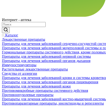
Интернет - аптека
Каталог
Лекарственные препараты
Препараты для лечения заболеваний сердечно-сосудистой сист
Препараты для лечения заболеваний мочеполовой системы и 
Гормональные препараты системного действия, кроме половых
Препараты для лечения заболеваний нервной системы
Препараты для лечения заболеваний органов дыхания
Иммуностимуляторы
Растительные лекарственные препараты
Средства от аллергии
Препараты для лечения заболеваний крови и системы кроветв
Препараты для лечения заболеваний органов пищеварения
Препараты для лечения заболеваний кожи
Противомикробные препараты системного действия
Противоопухолевые препараты
Препараты для лечения заболеваний костно-мышечной систем
Противопаразитарные препараты, инсектициды и репелленты