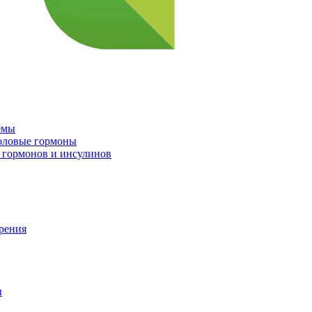
емы
половые гормоны
 гормонов и инсулинов
орения
ы