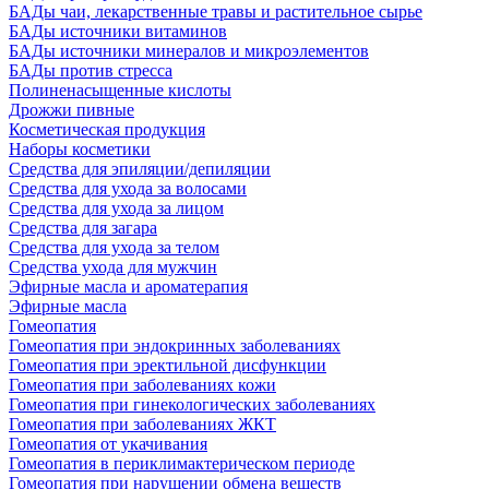
БАДы чаи, лекарственные травы и растительное сырье
БАДы источники витаминов
БАДы источники минералов и микроэлементов
БАДы против стресса
Полиненасыщенные кислоты
Дрожжи пивные
Косметическая продукция
Наборы косметики
Средства для эпиляции/депиляции
Средства для ухода за волосами
Средства для ухода за лицом
Средства для загара
Средства для ухода за телом
Средства ухода для мужчин
Эфирные масла и ароматерапия
Эфирные масла
Гомеопатия
Гомеопатия при эндокринных заболеваниях
Гомеопатия при эректильной дисфункции
Гомеопатия при заболеваниях кожи
Гомеопатия при гинекологических заболеваниях
Гомеопатия при заболеваниях ЖКТ
Гомеопатия от укачивания
Гомеопатия в периклимактерическом периоде
Гомеопатия при нарушении обмена веществ