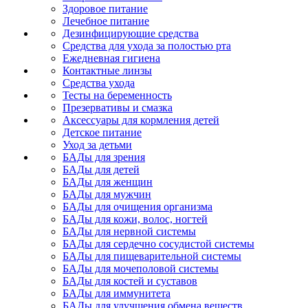
Здоровое питание
Лечебное питание
Дезинфицирующие средства
Средства для ухода за полостью рта
Ежедневная гигиена
Контактные линзы
Средства ухода
Тесты на беременность
Презервативы и смазка
Аксессуары для кормления детей
Детское питание
Уход за детьми
БАДы для зрения
БАДы для детей
БАДы для женщин
БАДы для мужчин
БАДы для очищения организма
БАДы для кожи, волос, ногтей
БАДы для нервной системы
БАДы для сердечно сосудистой системы
БАДы для пищеварительной системы
БАДы для мочеполовой системы
БАДы для костей и суставов
БАДы для иммунитета
БАДы для улучшения обмена веществ