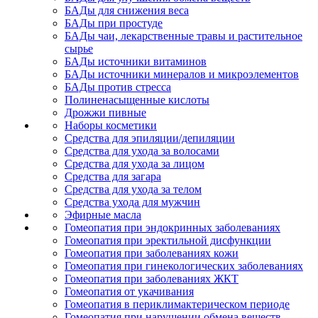
БАДы для снижения веса
БАДы при простуде
БАДы чаи, лекарственные травы и растительное
сырье
БАДы источники витаминов
БАДы источники минералов и микроэлементов
БАДы против стресса
Полиненасыщенные кислоты
Дрожжи пивные
Наборы косметики
Средства для эпиляции/депиляции
Средства для ухода за волосами
Средства для ухода за лицом
Средства для загара
Средства для ухода за телом
Средства ухода для мужчин
Эфирные масла
Гомеопатия при эндокринных заболеваниях
Гомеопатия при эректильной дисфункции
Гомеопатия при заболеваниях кожи
Гомеопатия при гинекологических заболеваниях
Гомеопатия при заболеваниях ЖКТ
Гомеопатия от укачивания
Гомеопатия в периклимактерическом периоде
Гомеопатия при нарушении обмена веществ