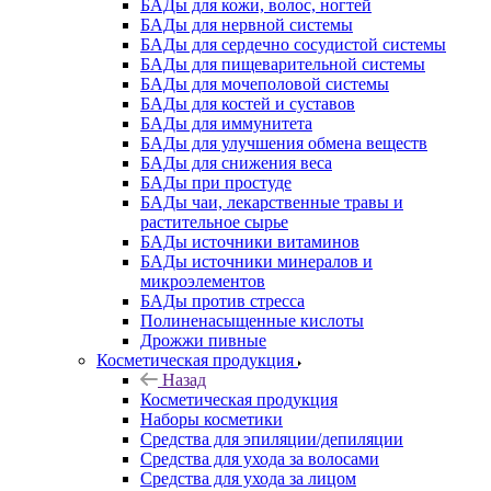
БАДы для кожи, волос, ногтей
БАДы для нервной системы
БАДы для сердечно сосудистой системы
БАДы для пищеварительной системы
БАДы для мочеполовой системы
БАДы для костей и суставов
БАДы для иммунитета
БАДы для улучшения обмена веществ
БАДы для снижения веса
БАДы при простуде
БАДы чаи, лекарственные травы и
растительное сырье
БАДы источники витаминов
БАДы источники минералов и
микроэлементов
БАДы против стресса
Полиненасыщенные кислоты
Дрожжи пивные
Косметическая продукция
Назад
Косметическая продукция
Наборы косметики
Средства для эпиляции/депиляции
Средства для ухода за волосами
Средства для ухода за лицом