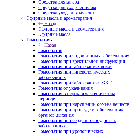
Средства для загара
Средства для ухода за телом
Средства ухода для мужчин
Эфирные масла и ароматерапия
Назад
Эфирные масла и ароматерапия
Эфирные масла
Гомеопатия
Назад
Гомеопатия
Гомеопатия при эндокринных заболеваниях
Гомеопатия при эректильной дисфункции
Гомеопатия при заболеваниях кожи
Гомеопатия при гинекологических
заболеваниях
Гомеопатия при заболеваниях ЖКТ
Гомеопатия от укачивания
Гомеопатия в периклимактерическом
периоде
Гомеопатия при нарушении обмена веществ
Гомеопатия при простуде и заболеваниях
органов дыхания
Гомеопатия при сердечно-сосудистых
заболеваниях
Гомеопатия при урологических