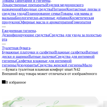
Товары санитарии и гигиены
Лекарственные препараты
Изделия медицинского
назначения
Народные средства
Питание
Контактные линзы и
средства ухода
Планирование семьи
Товары для мамы и
малыша
Биологически-активные добавки
Косметическая
продукция
Эфирные масла и ароматерапия
Гомеопатия
—
Ежедневная гигиена
Дезинфицирующие средства
Средства для ухода за полостью
рта
—
Туалетная бумага
Бумажные платочки и салфетки
Влажные салфетки
Ватные
диски и шарики
Ватные палочки
Средства для интимной
гигиены
Салфетки влажные для интимной
гигиены
Дезодоранты
Средства женской гигиены
Мыло
—
Бумага туалетная влажная комфорт smart N42
Bнешний вид товара может отличаться от изображённого
В избранное