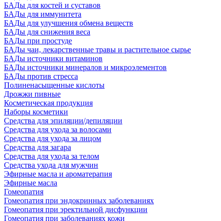
БАДы для костей и суставов
БАДы для иммунитета
БАДы для улучшения обмена веществ
БАДы для снижения веса
БАДы при простуде
БАДы чаи, лекарственные травы и растительное сырье
БАДы источники витаминов
БАДы источники минералов и микроэлементов
БАДы против стресса
Полиненасыщенные кислоты
Дрожжи пивные
Косметическая продукция
Наборы косметики
Средства для эпиляции/депиляции
Средства для ухода за волосами
Средства для ухода за лицом
Средства для загара
Средства для ухода за телом
Средства ухода для мужчин
Эфирные масла и ароматерапия
Эфирные масла
Гомеопатия
Гомеопатия при эндокринных заболеваниях
Гомеопатия при эректильной дисфункции
Гомеопатия при заболеваниях кожи