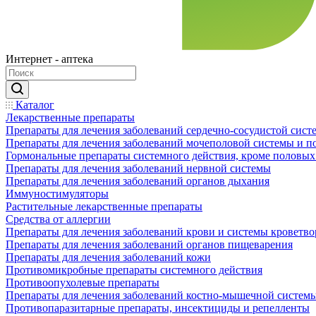
Интернет - аптека
Каталог
Лекарственные препараты
Препараты для лечения заболеваний сердечно-сосудистой сист
Препараты для лечения заболеваний мочеполовой системы и 
Гормональные препараты системного действия, кроме половых
Препараты для лечения заболеваний нервной системы
Препараты для лечения заболеваний органов дыхания
Иммуностимуляторы
Растительные лекарственные препараты
Средства от аллергии
Препараты для лечения заболеваний крови и системы кроветв
Препараты для лечения заболеваний органов пищеварения
Препараты для лечения заболеваний кожи
Противомикробные препараты системного действия
Противоопухолевые препараты
Препараты для лечения заболеваний костно-мышечной систем
Противопаразитарные препараты, инсектициды и репелленты