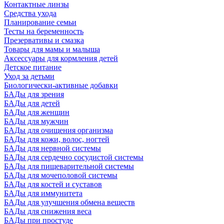
Контактные линзы
Средства ухода
Планирование семьи
Тесты на беременность
Презервативы и смазка
Товары для мамы и малыша
Аксессуары для кормления детей
Детское питание
Уход за детьми
Биологически-активные добавки
БАДы для зрения
БАДы для детей
БАДы для женщин
БАДы для мужчин
БАДы для очищения организма
БАДы для кожи, волос, ногтей
БАДы для нервной системы
БАДы для сердечно сосудистой системы
БАДы для пищеварительной системы
БАДы для мочеполовой системы
БАДы для костей и суставов
БАДы для иммунитета
БАДы для улучшения обмена веществ
БАДы для снижения веса
БАДы при простуде