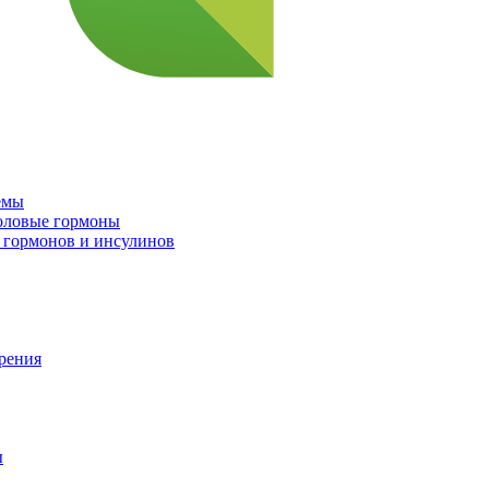
емы
половые гормоны
 гормонов и инсулинов
орения
ы