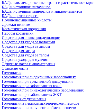
БАДы чаи, лекарственные травы и растительное сырье
БАДы источники витаминов
БАДы источники минералов и микроэлементов
БАДы против стресса
Полиненасыщенные кислоты
Дрожжи пивные
Косметическая продукция
Наборы косметики
Средства для эпиляции/депиляции
Средства для ухода за волосами
Средства для ухода за лицом
Средства для загара
Средства для ухода за телом
Средства ухода для мужчин
Эфирные масла и ароматерапия
Эфирные масла
Гомеопатия
Гомеопатия при эндокринных заболеваниях
Гомеопатия при эректильной дисфункции
Гомеопатия при заболеваниях кожи
Гомеопатия при гинекологических заболеваниях
Гомеопатия при заболеваниях ЖКТ
Гомеопатия от укачивания
Гомеопатия в периклимактерическом периоде
Гомеопатия при нарушении обмена веществ