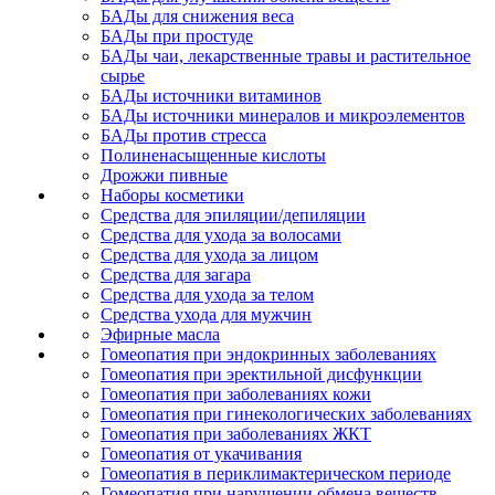
БАДы для снижения веса
БАДы при простуде
БАДы чаи, лекарственные травы и растительное
сырье
БАДы источники витаминов
БАДы источники минералов и микроэлементов
БАДы против стресса
Полиненасыщенные кислоты
Дрожжи пивные
Наборы косметики
Средства для эпиляции/депиляции
Средства для ухода за волосами
Средства для ухода за лицом
Средства для загара
Средства для ухода за телом
Средства ухода для мужчин
Эфирные масла
Гомеопатия при эндокринных заболеваниях
Гомеопатия при эректильной дисфункции
Гомеопатия при заболеваниях кожи
Гомеопатия при гинекологических заболеваниях
Гомеопатия при заболеваниях ЖКТ
Гомеопатия от укачивания
Гомеопатия в периклимактерическом периоде
Гомеопатия при нарушении обмена веществ