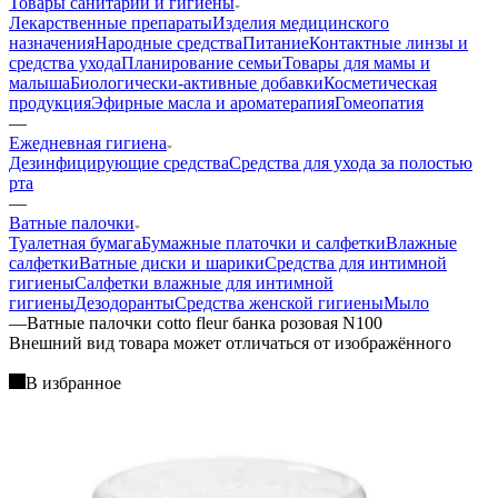
Товары санитарии и гигиены
Лекарственные препараты
Изделия медицинского
назначения
Народные средства
Питание
Контактные линзы и
средства ухода
Планирование семьи
Товары для мамы и
малыша
Биологически-активные добавки
Косметическая
продукция
Эфирные масла и ароматерапия
Гомеопатия
—
Ежедневная гигиена
Дезинфицирующие средства
Средства для ухода за полостью
рта
—
Ватные палочки
Туалетная бумага
Бумажные платочки и салфетки
Влажные
салфетки
Ватные диски и шарики
Средства для интимной
гигиены
Салфетки влажные для интимной
гигиены
Дезодоранты
Средства женской гигиены
Мыло
—
Ватные палочки cotto fleur банка розовая N100
Bнешний вид товара может отличаться от изображённого
В избранное