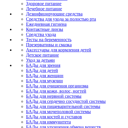
Здоровое питание
Лечебное питание
Дезинфицирующие средства
Средства для ухода за полостью рта
Ежедневная гигиена
Контактные линзы
Средства ухода
Тесты на беременность
Презервативы и смазка
Аксессуары для кормления детей
Детское питание
Уход за детьми
БАДы для зрения
БАДы для детей
БАДы для женщин
БАДы для мужчин
БАДы для очищения организма
БАДы для кожи, волос, ногтей
БАДы для нервной системы
БАДы для сердечно сосудистой системы
БАДы для пищеварительной системы
БАДы для мочеполовой системы
БАДы для костей и суставов
БАДы для иммунитета
БАДы для улучшения обмена веществ