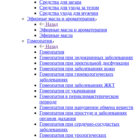
Средства для загара
Средства для ухода за телом
Средства ухода для мужчин
Эфирные масла и ароматерапия
Назад
Эфирные масла и ароматерапия
Эфирные масла
Гомеопатия
Назад
Гомеопатия
Гомеопатия при эндокринных заболеваниях
Гомеопатия при эректильной дисфункции
Гомеопатия при заболеваниях кожи
Гомеопатия при гинекологических
заболеваниях
Гомеопатия при заболеваниях ЖКТ
Гомеопатия от укачивания
Гомеопатия в периклимактерическом
периоде
Гомеопатия при нарушении обмена веществ
Гомеопатия при простуде и заболеваниях
органов дыхания
Гомеопатия при сердечно-сосудистых
заболеваниях
Гомеопатия при урологических