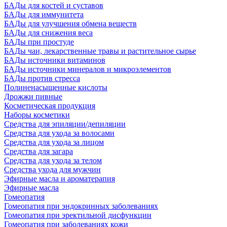
БАДы для костей и суставов
БАДы для иммунитета
БАДы для улучшения обмена веществ
БАДы для снижения веса
БАДы при простуде
БАДы чаи, лекарственные травы и растительное сырье
БАДы источники витаминов
БАДы источники минералов и микроэлементов
БАДы против стресса
Полиненасыщенные кислоты
Дрожжи пивные
Косметическая продукция
Наборы косметики
Средства для эпиляции/депиляции
Средства для ухода за волосами
Средства для ухода за лицом
Средства для загара
Средства для ухода за телом
Средства ухода для мужчин
Эфирные масла и ароматерапия
Эфирные масла
Гомеопатия
Гомеопатия при эндокринных заболеваниях
Гомеопатия при эректильной дисфункции
Гомеопатия при заболеваниях кожи