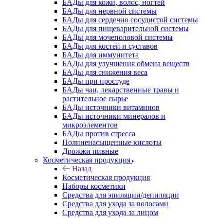
БАДы для кожи, волос, ногтей
БАДы для нервной системы
БАДы для сердечно сосудистой системы
БАДы для пищеварительной системы
БАДы для мочеполовой системы
БАДы для костей и суставов
БАДы для иммунитета
БАДы для улучшения обмена веществ
БАДы для снижения веса
БАДы при простуде
БАДы чаи, лекарственные травы и
растительное сырье
БАДы источники витаминов
БАДы источники минералов и
микроэлементов
БАДы против стресса
Полиненасыщенные кислоты
Дрожжи пивные
Косметическая продукция
Назад
Косметическая продукция
Наборы косметики
Средства для эпиляции/депиляции
Средства для ухода за волосами
Средства для ухода за лицом