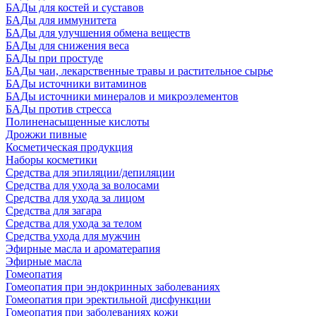
БАДы для костей и суставов
БАДы для иммунитета
БАДы для улучшения обмена веществ
БАДы для снижения веса
БАДы при простуде
БАДы чаи, лекарственные травы и растительное сырье
БАДы источники витаминов
БАДы источники минералов и микроэлементов
БАДы против стресса
Полиненасыщенные кислоты
Дрожжи пивные
Косметическая продукция
Наборы косметики
Средства для эпиляции/депиляции
Средства для ухода за волосами
Средства для ухода за лицом
Средства для загара
Средства для ухода за телом
Средства ухода для мужчин
Эфирные масла и ароматерапия
Эфирные масла
Гомеопатия
Гомеопатия при эндокринных заболеваниях
Гомеопатия при эректильной дисфункции
Гомеопатия при заболеваниях кожи