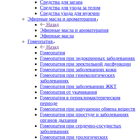
Средства для загара
Средства для ухода за телом
Средства ухода для мужчин
Эфирные масла и ароматерапия
Назад
Эфирные масла и ароматерапия
Эфирные масла
Гомеопатия
Назад
Гомеопатия
Гомеопатия при эндокринных заболеваниях
Гомеопатия при эректильной дисфункции
Гомеопатия при заболеваниях кожи
Гомеопатия при гинекологических
заболеваниях
Гомеопатия при заболеваниях ЖКТ
Гомеопатия от укачивания
Гомеопатия в периклимактерическом
периоде
Гомеопатия при нарушении обмена веществ
Гомеопатия при простуде и заболеваниях
органов дыхания
Гомеопатия при сердечно-сосудистых
заболеваниях
Гомеопатия при урологических