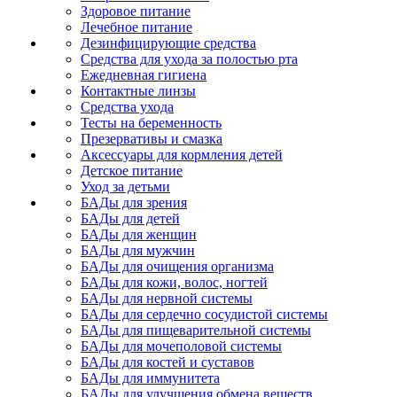
Здоровое питание
Лечебное питание
Дезинфицирующие средства
Средства для ухода за полостью рта
Ежедневная гигиена
Контактные линзы
Средства ухода
Тесты на беременность
Презервативы и смазка
Аксессуары для кормления детей
Детское питание
Уход за детьми
БАДы для зрения
БАДы для детей
БАДы для женщин
БАДы для мужчин
БАДы для очищения организма
БАДы для кожи, волос, ногтей
БАДы для нервной системы
БАДы для сердечно сосудистой системы
БАДы для пищеварительной системы
БАДы для мочеполовой системы
БАДы для костей и суставов
БАДы для иммунитета
БАДы для улучшения обмена веществ