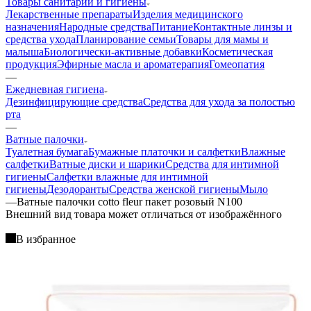
Товары санитарии и гигиены
Лекарственные препараты
Изделия медицинского
назначения
Народные средства
Питание
Контактные линзы и
средства ухода
Планирование семьи
Товары для мамы и
малыша
Биологически-активные добавки
Косметическая
продукция
Эфирные масла и ароматерапия
Гомеопатия
—
Ежедневная гигиена
Дезинфицирующие средства
Средства для ухода за полостью
рта
—
Ватные палочки
Туалетная бумага
Бумажные платочки и салфетки
Влажные
салфетки
Ватные диски и шарики
Средства для интимной
гигиены
Салфетки влажные для интимной
гигиены
Дезодоранты
Средства женской гигиены
Мыло
—
Ватные палочки cotto fleur пакет розовый N100
Bнешний вид товара может отличаться от изображённого
В избранное