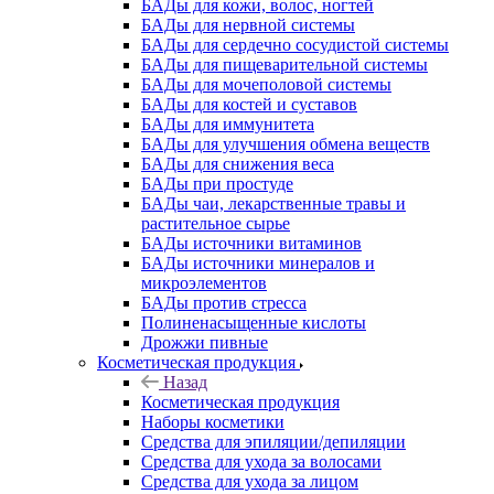
БАДы для кожи, волос, ногтей
БАДы для нервной системы
БАДы для сердечно сосудистой системы
БАДы для пищеварительной системы
БАДы для мочеполовой системы
БАДы для костей и суставов
БАДы для иммунитета
БАДы для улучшения обмена веществ
БАДы для снижения веса
БАДы при простуде
БАДы чаи, лекарственные травы и
растительное сырье
БАДы источники витаминов
БАДы источники минералов и
микроэлементов
БАДы против стресса
Полиненасыщенные кислоты
Дрожжи пивные
Косметическая продукция
Назад
Косметическая продукция
Наборы косметики
Средства для эпиляции/депиляции
Средства для ухода за волосами
Средства для ухода за лицом