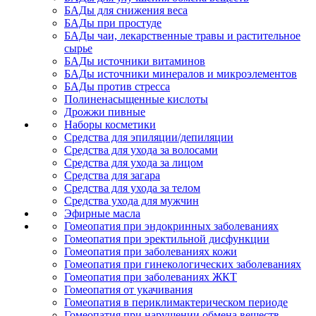
БАДы для снижения веса
БАДы при простуде
БАДы чаи, лекарственные травы и растительное
сырье
БАДы источники витаминов
БАДы источники минералов и микроэлементов
БАДы против стресса
Полиненасыщенные кислоты
Дрожжи пивные
Наборы косметики
Средства для эпиляции/депиляции
Средства для ухода за волосами
Средства для ухода за лицом
Средства для загара
Средства для ухода за телом
Средства ухода для мужчин
Эфирные масла
Гомеопатия при эндокринных заболеваниях
Гомеопатия при эректильной дисфункции
Гомеопатия при заболеваниях кожи
Гомеопатия при гинекологических заболеваниях
Гомеопатия при заболеваниях ЖКТ
Гомеопатия от укачивания
Гомеопатия в периклимактерическом периоде
Гомеопатия при нарушении обмена веществ