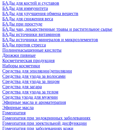
БАДы для костей и суставов
БАДы для иммунитета
БАДы для улучшения обмена веществ
БАДы для снижения веса
БАДы при простуде
БАДы чаи, лекарственные травы и растительное сырье
БАДы источники витаминов
БАДы источники минералов и микроэлементов
БАДы против стресса
Полиненасыщенные кислоты
Дрожжи пивные
Косметическая продукция
Наборы косметики
Средства для эпиляции/депиляции
Средства для ухода за волосами
Средства для ухода за лицом
Средства для загара
Средства для ухода за телом
Средства ухода для мужчин
Эфирные масла и ароматерапия
Эфирные масла
Гомеопатия
Гомеопатия при эндокринных заболеваниях
Гомеопатия при эректильной дисфункции
Гомеопатия при заболеваниях кожи