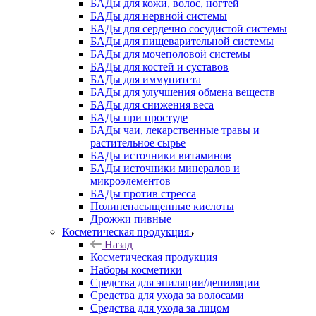
БАДы для кожи, волос, ногтей
БАДы для нервной системы
БАДы для сердечно сосудистой системы
БАДы для пищеварительной системы
БАДы для мочеполовой системы
БАДы для костей и суставов
БАДы для иммунитета
БАДы для улучшения обмена веществ
БАДы для снижения веса
БАДы при простуде
БАДы чаи, лекарственные травы и
растительное сырье
БАДы источники витаминов
БАДы источники минералов и
микроэлементов
БАДы против стресса
Полиненасыщенные кислоты
Дрожжи пивные
Косметическая продукция
Назад
Косметическая продукция
Наборы косметики
Средства для эпиляции/депиляции
Средства для ухода за волосами
Средства для ухода за лицом