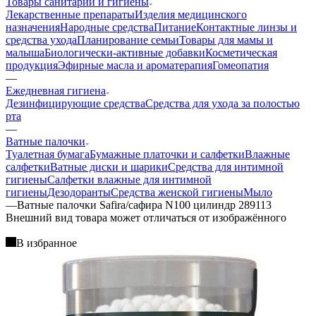
Товары санитарии и гигиены
Лекарственные препараты
Изделия медицинского
назначения
Народные средства
Питание
Контактные линзы и
средства ухода
Планирование семьи
Товары для мамы и
малыша
Биологически-активные добавки
Косметическая
продукция
Эфирные масла и ароматерапия
Гомеопатия
—
Ежедневная гигиена
Дезинфицирующие средства
Средства для ухода за полостью
рта
—
Ватные палочки
Туалетная бумага
Бумажные платочки и салфетки
Влажные
салфетки
Ватные диски и шарики
Средства для интимной
гигиены
Салфетки влажные для интимной
гигиены
Дезодоранты
Средства женской гигиены
Мыло
—
Ватные палочки Safira/сафира N100 цилиндр 289113
Bнешний вид товара может отличаться от изображённого
В избранное