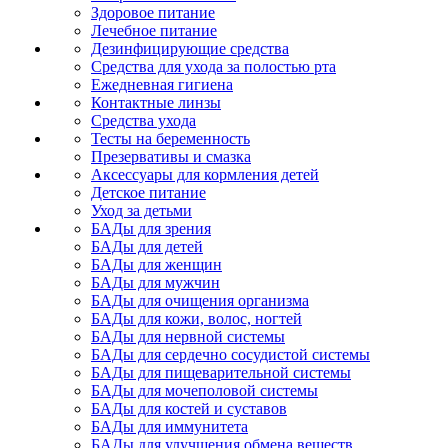
Здоровое питание
Лечебное питание
Дезинфицирующие средства
Средства для ухода за полостью рта
Ежедневная гигиена
Контактные линзы
Средства ухода
Тесты на беременность
Презервативы и смазка
Аксессуары для кормления детей
Детское питание
Уход за детьми
БАДы для зрения
БАДы для детей
БАДы для женщин
БАДы для мужчин
БАДы для очищения организма
БАДы для кожи, волос, ногтей
БАДы для нервной системы
БАДы для сердечно сосудистой системы
БАДы для пищеварительной системы
БАДы для мочеполовой системы
БАДы для костей и суставов
БАДы для иммунитета
БАДы для улучшения обмена веществ