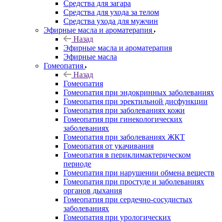
Средства для загара
Средства для ухода за телом
Средства ухода для мужчин
Эфирные масла и ароматерапия
Назад
Эфирные масла и ароматерапия
Эфирные масла
Гомеопатия
Назад
Гомеопатия
Гомеопатия при эндокринных заболеваниях
Гомеопатия при эректильной дисфункции
Гомеопатия при заболеваниях кожи
Гомеопатия при гинекологических
заболеваниях
Гомеопатия при заболеваниях ЖКТ
Гомеопатия от укачивания
Гомеопатия в периклимактерическом
периоде
Гомеопатия при нарушении обмена веществ
Гомеопатия при простуде и заболеваниях
органов дыхания
Гомеопатия при сердечно-сосудистых
заболеваниях
Гомеопатия при урологических