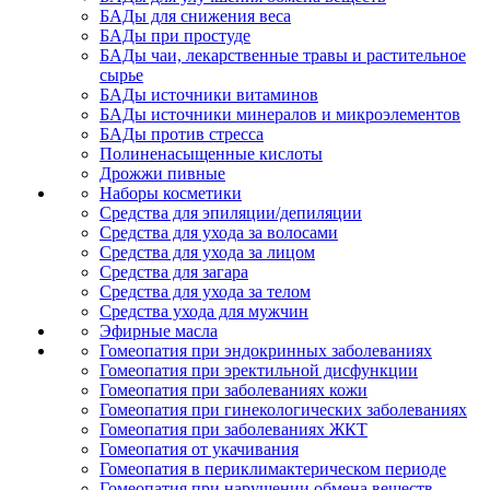
БАДы для снижения веса
БАДы при простуде
БАДы чаи, лекарственные травы и растительное
сырье
БАДы источники витаминов
БАДы источники минералов и микроэлементов
БАДы против стресса
Полиненасыщенные кислоты
Дрожжи пивные
Наборы косметики
Средства для эпиляции/депиляции
Средства для ухода за волосами
Средства для ухода за лицом
Средства для загара
Средства для ухода за телом
Средства ухода для мужчин
Эфирные масла
Гомеопатия при эндокринных заболеваниях
Гомеопатия при эректильной дисфункции
Гомеопатия при заболеваниях кожи
Гомеопатия при гинекологических заболеваниях
Гомеопатия при заболеваниях ЖКТ
Гомеопатия от укачивания
Гомеопатия в периклимактерическом периоде
Гомеопатия при нарушении обмена веществ