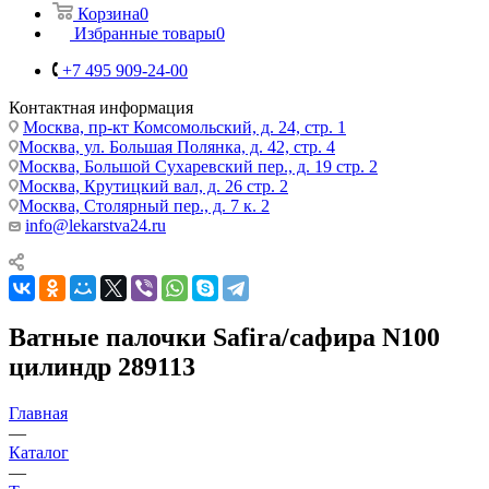
Корзина
0
Избранные товары
0
+7 495 909-24-00
Контактная информация
Москва, пр-кт Комсомольский, д. 24, стр. 1
Москва, ул. Большая Полянка, д. 42, стр. 4
Москва, Большой Сухаревский пер., д. 19 стр. 2
Москва, Крутицкий вал, д. 26 стр. 2
Москва, Столярный пер., д. 7 к. 2
info@lekarstva24.ru
Ватные палочки Safira/сафира N100
цилиндр 289113
Главная
—
Каталог
—