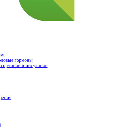
емы
половые гормоны
 гормонов и инсулинов
орения
ы