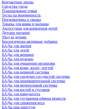
Контактные линзы
Средства ухода
Планирование семьи
Тесты на беременность
Презервативы и смазка
Товары для мамы и малыша
Аксессуары для кормления детей
Детское питание
Уход за детьми
Биологически-активные добавки
БАДы для зрения
БАДы для детей
БАДы для женщин
БАДы для мужчин
БАДы для очищения организма
БАДы для кожи, волос, ногтей
БАДы для нервной системы
БАДы для сердечно сосудистой системы
БАДы для пищеварительной системы
БАДы для мочеполовой системы
БАДы для костей и суставов
БАДы для иммунитета
БАДы для улучшения обмена веществ
БАДы для снижения веса
БАДы при простуде