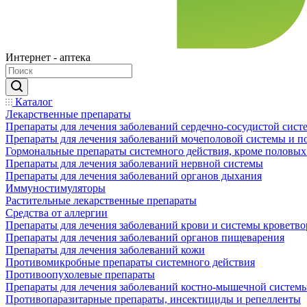
Интернет - аптека
Каталог
Лекарственные препараты
Препараты для лечения заболеваний сердечно-сосудистой сист
Препараты для лечения заболеваний мочеполовой системы и 
Гормональные препараты системного действия, кроме половых
Препараты для лечения заболеваний нервной системы
Препараты для лечения заболеваний органов дыхания
Иммуностимуляторы
Растительные лекарственные препараты
Средства от аллергии
Препараты для лечения заболеваний крови и системы кроветв
Препараты для лечения заболеваний органов пищеварения
Препараты для лечения заболеваний кожи
Противомикробные препараты системного действия
Противоопухолевые препараты
Препараты для лечения заболеваний костно-мышечной систем
Противопаразитарные препараты, инсектициды и репелленты