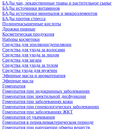
БАДы чаи, лекарственные травы и растительное сырье
БАДы источники витаминов
БАДы источники минералов и микроэлементов
БАДы против стресса
Полиненасыщенные кислоты
Дрожжи пивные
Косметическая продукция
Наборы косметики
Средства для эпиляции/депиляции
Средства для ухода за волосами
Средства для ухода за лицом
Средства для загара
Средства для ухода за телом
Средства ухода для мужчин
Эфирные масла и ароматерапия
Эфирные масла
Гомеопатия
Гомеопатия при эндокринных заболеваниях
Гомеопатия при эректильной дисфункции
Гомеопатия при заболеваниях кожи
Гомеопатия при гинекологических заболеваниях
Гомеопатия при заболеваниях ЖКТ
Гомеопатия от укачивания
Гомеопатия в периклимактерическом периоде
Гомеопатия при нарушении обмена веществ