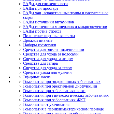
БАДы для снижения веса
БАДы при простуде
БАДы чаи, лекарственные травы и растительное
сырье
БАДы источники витаминов
БАДы источники минералов и микроэлементов
БАДы против стресса
Полиненасыщенные кислоты
Дрожжи пивные
Наборы косметики
Средства для эпиляции/депиляции
Средства для ухода за волосами
Средства для ухода за лицом
Средства для загара
Средства для ухода за телом
Средства ухода для мужчин
Эфирные масла
Гомеопатия при эндокринных заболеваниях
Гомеопатия при эректильной дисфункции
Гомеопатия при заболеваниях кожи
Гомеопатия при гинекологических заболеваниях
Гомеопатия при заболеваниях ЖКТ
Гомеопатия от укачивания
Гомеопатия в периклимактерическом периоде
Гомеопатия при нарушении обмена веществ