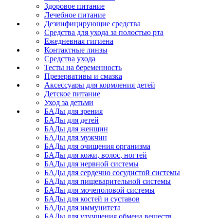
Здоровое питание
Лечебное питание
Дезинфицирующие средства
Средства для ухода за полостью рта
Ежедневная гигиена
Контактные линзы
Средства ухода
Тесты на беременность
Презервативы и смазка
Аксессуары для кормления детей
Детское питание
Уход за детьми
БАДы для зрения
БАДы для детей
БАДы для женщин
БАДы для мужчин
БАДы для очищения организма
БАДы для кожи, волос, ногтей
БАДы для нервной системы
БАДы для сердечно сосудистой системы
БАДы для пищеварительной системы
БАДы для мочеполовой системы
БАДы для костей и суставов
БАДы для иммунитета
БАДы для улучшения обмена веществ