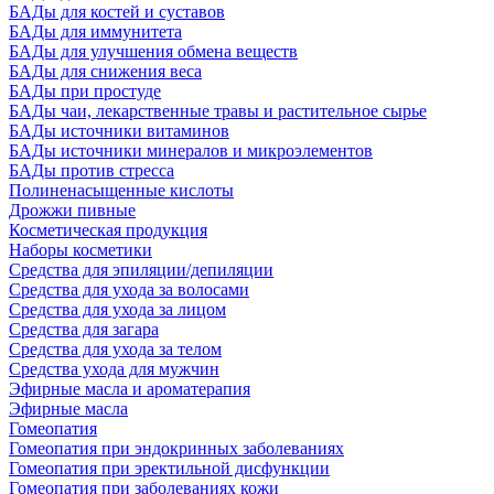
БАДы для костей и суставов
БАДы для иммунитета
БАДы для улучшения обмена веществ
БАДы для снижения веса
БАДы при простуде
БАДы чаи, лекарственные травы и растительное сырье
БАДы источники витаминов
БАДы источники минералов и микроэлементов
БАДы против стресса
Полиненасыщенные кислоты
Дрожжи пивные
Косметическая продукция
Наборы косметики
Средства для эпиляции/депиляции
Средства для ухода за волосами
Средства для ухода за лицом
Средства для загара
Средства для ухода за телом
Средства ухода для мужчин
Эфирные масла и ароматерапия
Эфирные масла
Гомеопатия
Гомеопатия при эндокринных заболеваниях
Гомеопатия при эректильной дисфункции
Гомеопатия при заболеваниях кожи