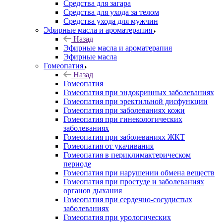
Средства для загара
Средства для ухода за телом
Средства ухода для мужчин
Эфирные масла и ароматерапия
Назад
Эфирные масла и ароматерапия
Эфирные масла
Гомеопатия
Назад
Гомеопатия
Гомеопатия при эндокринных заболеваниях
Гомеопатия при эректильной дисфункции
Гомеопатия при заболеваниях кожи
Гомеопатия при гинекологических
заболеваниях
Гомеопатия при заболеваниях ЖКТ
Гомеопатия от укачивания
Гомеопатия в периклимактерическом
периоде
Гомеопатия при нарушении обмена веществ
Гомеопатия при простуде и заболеваниях
органов дыхания
Гомеопатия при сердечно-сосудистых
заболеваниях
Гомеопатия при урологических