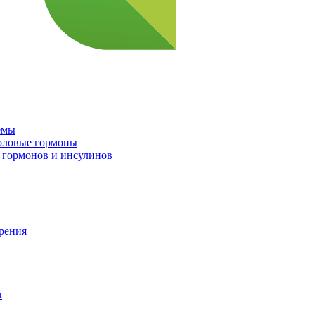
емы
половые гормоны
 гормонов и инсулинов
орения
ы