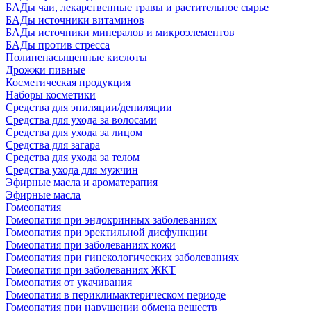
БАДы чаи, лекарственные травы и растительное сырье
БАДы источники витаминов
БАДы источники минералов и микроэлементов
БАДы против стресса
Полиненасыщенные кислоты
Дрожжи пивные
Косметическая продукция
Наборы косметики
Средства для эпиляции/депиляции
Средства для ухода за волосами
Средства для ухода за лицом
Средства для загара
Средства для ухода за телом
Средства ухода для мужчин
Эфирные масла и ароматерапия
Эфирные масла
Гомеопатия
Гомеопатия при эндокринных заболеваниях
Гомеопатия при эректильной дисфункции
Гомеопатия при заболеваниях кожи
Гомеопатия при гинекологических заболеваниях
Гомеопатия при заболеваниях ЖКТ
Гомеопатия от укачивания
Гомеопатия в периклимактерическом периоде
Гомеопатия при нарушении обмена веществ