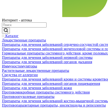
Интернет - аптека
Каталог
Лекарственные препараты
Препараты для лечения заболеваний сердечно-сосудистой сист
Препараты для лечения заболеваний мочеполовой системы и 
Гормональные препараты системного действия, кроме половых
Препараты для лечения заболеваний нервной системы
Препараты для лечения заболеваний органов дыхания
Иммуностимуляторы
Растительные лекарственные препараты
Средства от аллергии
Препараты для лечения заболеваний крови и системы кроветв
Препараты для лечения заболеваний органов пищеварения
Препараты для лечения заболеваний кожи
Противомикробные препараты системного действия
Противоопухолевые препараты
Препараты для лечения заболеваний костно-мышечной систем
Противопаразитарные препараты, инсектициды и репелленты