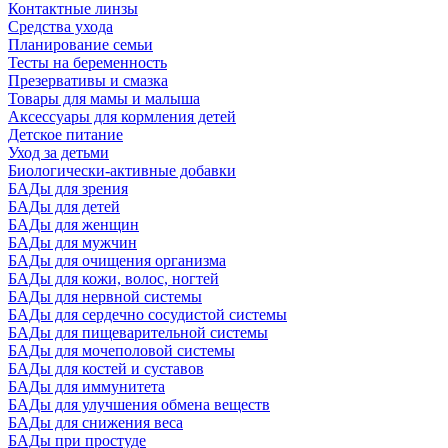
Контактные линзы
Средства ухода
Планирование семьи
Тесты на беременность
Презервативы и смазка
Товары для мамы и малыша
Аксессуары для кормления детей
Детское питание
Уход за детьми
Биологически-активные добавки
БАДы для зрения
БАДы для детей
БАДы для женщин
БАДы для мужчин
БАДы для очищения организма
БАДы для кожи, волос, ногтей
БАДы для нервной системы
БАДы для сердечно сосудистой системы
БАДы для пищеварительной системы
БАДы для мочеполовой системы
БАДы для костей и суставов
БАДы для иммунитета
БАДы для улучшения обмена веществ
БАДы для снижения веса
БАДы при простуде