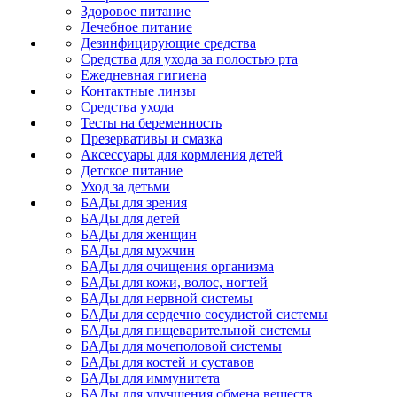
Здоровое питание
Лечебное питание
Дезинфицирующие средства
Средства для ухода за полостью рта
Ежедневная гигиена
Контактные линзы
Средства ухода
Тесты на беременность
Презервативы и смазка
Аксессуары для кормления детей
Детское питание
Уход за детьми
БАДы для зрения
БАДы для детей
БАДы для женщин
БАДы для мужчин
БАДы для очищения организма
БАДы для кожи, волос, ногтей
БАДы для нервной системы
БАДы для сердечно сосудистой системы
БАДы для пищеварительной системы
БАДы для мочеполовой системы
БАДы для костей и суставов
БАДы для иммунитета
БАДы для улучшения обмена веществ