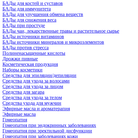
БАДы для костей и суставов
БАДы для иммунитета
БАДы для улучшения обмена веществ
БАДы для снижения веса
БАДы при простуде
БАДы чаи, лекарственные травы и растительное сырье
БАДы источники витаминов
БАДы источники минералов и микроэлементов
БАДы против стресса
Полиненасыщенные кислоты
Дрожжи пивные
Косметическая продукция
Наборы косметики
Средства для эпиляции/депиляции
Средства для ухода за волосами
Средства для ухода за лицом
Средства для загара
Средства для ухода за телом
Средства ухода для мужчин
Эфирные масла и ароматерапия
Эфирные масла
Гомеопатия
Гомеопатия при эндокринных заболеваниях
Гомеопатия при эректильной дисфункции
Гомеопатия при заболеваниях кожи