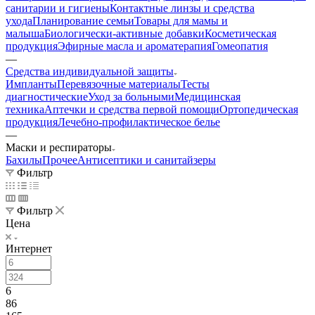
санитарии и гигиены
Контактные линзы и средства
ухода
Планирование семьи
Товары для мамы и
малыша
Биологически-активные добавки
Косметическая
продукция
Эфирные масла и ароматерапия
Гомеопатия
—
Средства индивидуальной защиты
Импланты
Перевязочные материалы
Тесты
диагностические
Уход за больными
Медицинская
техника
Аптечки и средства первой помощи
Ортопедическая
продукция
Лечебно-профилактическое белье
—
Маски и респираторы
Бахилы
Прочее
Антисептики и санитайзеры
Фильтр
Фильтр
Цена
Интернет
6
86