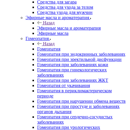
Средства для загара
Средства для ухода за телом
Средства ухода для мужчин
Эфирные масла и ароматерапия
Назад
Эфирные масла и ароматерапия
Эфирные масла
Гомеопатия
Назад
Гомеопатия
Гомеопатия при эндокринных заболеваниях
Гомеопатия при эректильной дисфункции
Гомеопатия при заболеваниях кожи
Гомеопатия при гинекологических
заболеваниях
Гомеопатия при заболеваниях ЖКТ
Гомеопатия от укачивания
Гомеопатия в периклимактерическом
периоде
Гомеопатия при нарушении обмена веществ
Гомеопатия при простуде и заболеваниях
органов дыхания
Гомеопатия при сердечно-сосудистых
заболеваниях
Гомеопатия при урологических