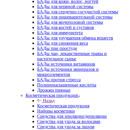
БАДы для кожи, волос, ногтей
БАДы для нервной системы
БАДы для сердечно сосудистой системы
БАДы для пищеварительной системы
БАДы для мочеполовой системы
БАДы для костей и суставов
БАДы для иммунитета
БАДы для улучшения обмена веществ
БАДы для снижения веса
БАДы при простуде
БАДы чаи, лекарственные травы и
растительное сырье
БАДы источники витаминов
БАДы источники минералов и
микроэлементов
БАДы против стресса
Полиненасыщенные кислоты
Дрожжи пивные
Косметическая продукция
Назад
Косметическая продукция
Наборы косметики
Средства для эпиляции/депиляции
Средства для ухода за волосами
Средства для ухода за лицом