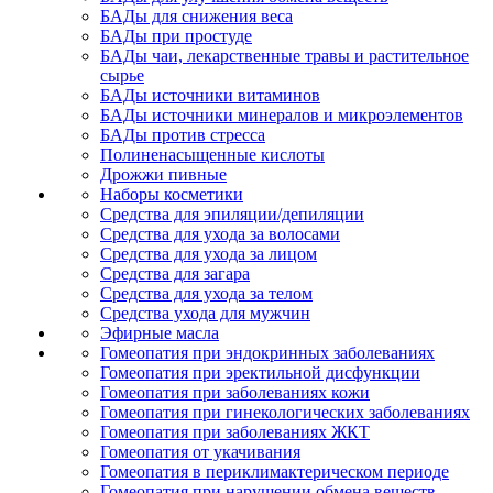
БАДы для снижения веса
БАДы при простуде
БАДы чаи, лекарственные травы и растительное
сырье
БАДы источники витаминов
БАДы источники минералов и микроэлементов
БАДы против стресса
Полиненасыщенные кислоты
Дрожжи пивные
Наборы косметики
Средства для эпиляции/депиляции
Средства для ухода за волосами
Средства для ухода за лицом
Средства для загара
Средства для ухода за телом
Средства ухода для мужчин
Эфирные масла
Гомеопатия при эндокринных заболеваниях
Гомеопатия при эректильной дисфункции
Гомеопатия при заболеваниях кожи
Гомеопатия при гинекологических заболеваниях
Гомеопатия при заболеваниях ЖКТ
Гомеопатия от укачивания
Гомеопатия в периклимактерическом периоде
Гомеопатия при нарушении обмена веществ