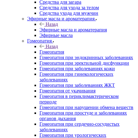
Средства для загара
Средства для ухода за телом
Средства ухода для мужчин
Эфирные масла и ароматерапия
Назад
Эфирные масла и ароматерапия
Эфирные масла
Гомеопатия
Назад
Гомеопатия
Гомеопатия при эндокринных заболеваниях
Гомеопатия при эректильной дисфункции
Гомеопатия при заболеваниях кожи
Гомеопатия при гинекологических
заболеваниях
Гомеопатия при заболеваниях ЖКТ
Гомеопатия от укачивания
Гомеопатия в периклимактерическом
периоде
Гомеопатия при нарушении обмена веществ
Гомеопатия при простуде и заболеваниях
органов дыхания
Гомеопатия при сердечно-сосудистых
заболеваниях
Гомеопатия при урологических