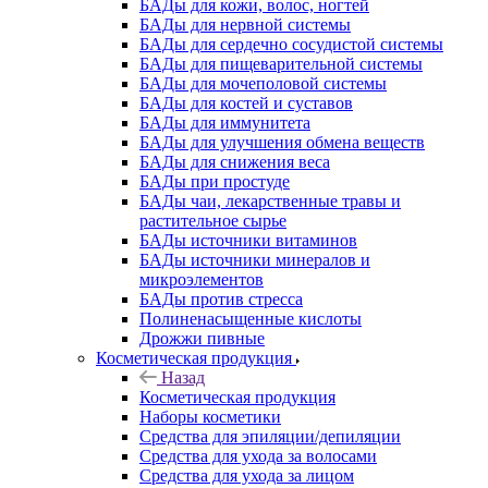
БАДы для кожи, волос, ногтей
БАДы для нервной системы
БАДы для сердечно сосудистой системы
БАДы для пищеварительной системы
БАДы для мочеполовой системы
БАДы для костей и суставов
БАДы для иммунитета
БАДы для улучшения обмена веществ
БАДы для снижения веса
БАДы при простуде
БАДы чаи, лекарственные травы и
растительное сырье
БАДы источники витаминов
БАДы источники минералов и
микроэлементов
БАДы против стресса
Полиненасыщенные кислоты
Дрожжи пивные
Косметическая продукция
Назад
Косметическая продукция
Наборы косметики
Средства для эпиляции/депиляции
Средства для ухода за волосами
Средства для ухода за лицом