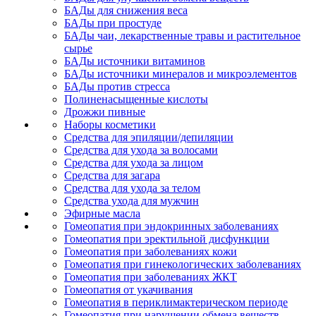
БАДы для снижения веса
БАДы при простуде
БАДы чаи, лекарственные травы и растительное
сырье
БАДы источники витаминов
БАДы источники минералов и микроэлементов
БАДы против стресса
Полиненасыщенные кислоты
Дрожжи пивные
Наборы косметики
Средства для эпиляции/депиляции
Средства для ухода за волосами
Средства для ухода за лицом
Средства для загара
Средства для ухода за телом
Средства ухода для мужчин
Эфирные масла
Гомеопатия при эндокринных заболеваниях
Гомеопатия при эректильной дисфункции
Гомеопатия при заболеваниях кожи
Гомеопатия при гинекологических заболеваниях
Гомеопатия при заболеваниях ЖКТ
Гомеопатия от укачивания
Гомеопатия в периклимактерическом периоде
Гомеопатия при нарушении обмена веществ