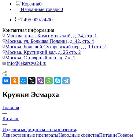
Корзина
0
Избранные товары
0
+7 495 909-24-00
Контактная информация
Москва, пр-кт Комсомольский, д. 24, стр. 1
Москва, ул. Большая Полянка, д. 42, стр. 4
Москва, Большой Сухаревский пер., д. 19 стр. 2
Москва, Крутицкий вал, д. 26 стр. 2
Москва, Столярный пер., д. 7 к. 2
info@lekarstva24.ru
Кружки Эсмарха
Главная
—
Каталог
—
Изделия медицинского назначения
Лекарственные препараты
Народные средства
Питание
Товары