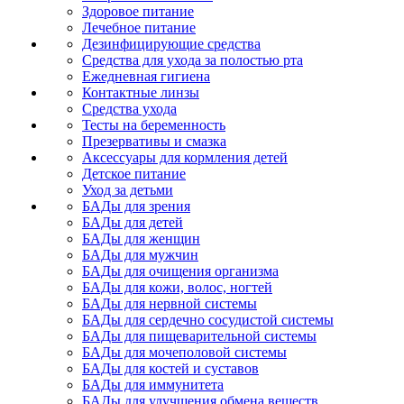
Здоровое питание
Лечебное питание
Дезинфицирующие средства
Средства для ухода за полостью рта
Ежедневная гигиена
Контактные линзы
Средства ухода
Тесты на беременность
Презервативы и смазка
Аксессуары для кормления детей
Детское питание
Уход за детьми
БАДы для зрения
БАДы для детей
БАДы для женщин
БАДы для мужчин
БАДы для очищения организма
БАДы для кожи, волос, ногтей
БАДы для нервной системы
БАДы для сердечно сосудистой системы
БАДы для пищеварительной системы
БАДы для мочеполовой системы
БАДы для костей и суставов
БАДы для иммунитета
БАДы для улучшения обмена веществ