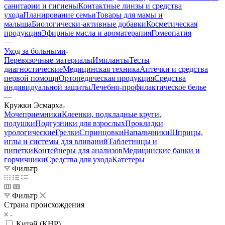
санитарии и гигиены
Контактные линзы и средства
ухода
Планирование семьи
Товары для мамы и
малыша
Биологически-активные добавки
Косметическая
продукция
Эфирные масла и ароматерапия
Гомеопатия
—
Уход за больными
Перевязочные материалы
Импланты
Тесты
диагностические
Медицинская техника
Аптечки и средства
первой помощи
Ортопедическая продукция
Средства
индивидуальной защиты
Лечебно-профилактическое белье
—
Кружки Эсмарха
Мочеприемники
Клеенки, подкладные круги,
подушки
Подгузники для взрослых
Прокладки
урологические
Грелки
Спринцовки
Напальчники
Шприцы,
иглы и системы для вливаний
Таблетницы и
пипетки
Контейнеры для анализов
Медицинские банки и
горчичники
Средства для ухода
Катетеры
Фильтр
Фильтр
Страна происхождения
Китай (КНР)