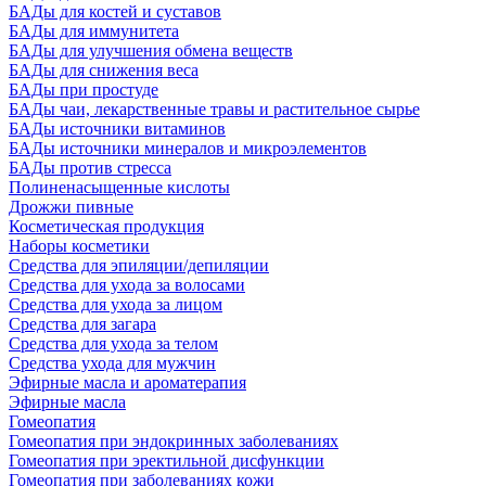
БАДы для костей и суставов
БАДы для иммунитета
БАДы для улучшения обмена веществ
БАДы для снижения веса
БАДы при простуде
БАДы чаи, лекарственные травы и растительное сырье
БАДы источники витаминов
БАДы источники минералов и микроэлементов
БАДы против стресса
Полиненасыщенные кислоты
Дрожжи пивные
Косметическая продукция
Наборы косметики
Средства для эпиляции/депиляции
Средства для ухода за волосами
Средства для ухода за лицом
Средства для загара
Средства для ухода за телом
Средства ухода для мужчин
Эфирные масла и ароматерапия
Эфирные масла
Гомеопатия
Гомеопатия при эндокринных заболеваниях
Гомеопатия при эректильной дисфункции
Гомеопатия при заболеваниях кожи