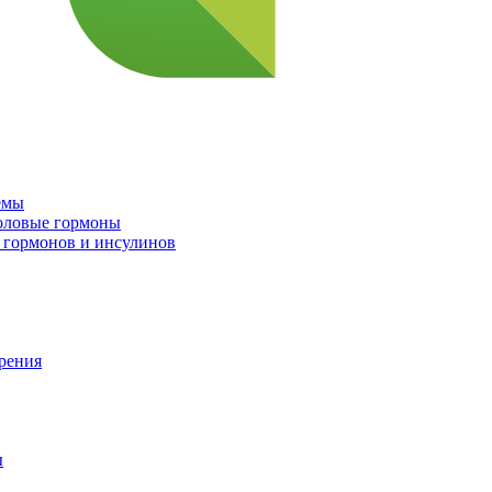
емы
половые гормоны
 гормонов и инсулинов
орения
ы