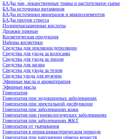
БАДы чаи, лекарственные травы и растительное сырье
БАДы источники витаминов
БАДы источники минералов и микроэлементов
БАДы против стресса
Полиненасыщенные кислоты
Дрожжи пивные
Косметическая продукция
Наборы косметики
Средства для эпиляции/депиляции
Средства для ухода за волосами
Средства для ухода за лицом
Средства для загара
Средства для ухода за телом
Средства ухода для мужчин
Эфирные масла и ароматерапия
Эфирные масла
Гомеопатия
Гомеопатия при эндокринных заболеваниях
Гомеопатия при эректильной дисфункции
Гомеопатия при заболеваниях кожи
Гомеопатия при гинекологических заболеваниях
Гомеопатия при заболеваниях ЖКТ
Гомеопатия от укачивания
Гомеопатия в периклимактерическом периоде
Гомеопатия при нарушении обмена веществ