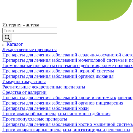
Интернет - аптека
Каталог
Лекарственные препараты
Препараты для лечения заболеваний сердечно-сосудистой сист
Препараты для лечения заболеваний мочеполовой системы и 
Гормональные препараты системного действия, кроме половых
Препараты для лечения заболеваний нервной системы
Препараты для лечения заболеваний органов дыхания
Иммуностимуляторы
Растительные лекарственные препараты
Средства от аллергии
Препараты для лечения заболеваний крови и системы кроветв
Препараты для лечения заболеваний органов пищеварения
Препараты для лечения заболеваний кожи
Противомикробные препараты системного действия
Противоопухолевые препараты
Препараты для лечения заболеваний костно-мышечной систем
Противопаразитарные препараты, инсектициды и репелленты