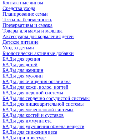
Контактные линзы
Средства ухода
Планирование семьи
Тесты на беременность
Презервативы и смазка
Товары для мамы и малыша
Аксессуары для кормления детей
Детское питание
Уход за детьми
Биологически-активные добавки
БАДы для зрения
БАДы для детей
БАДы для женщин
БАДы для мужчин
БАДы для очищения организма
БАДы для кожи, волос, ногтей
БАДы для нервной системы
БАДы для сердечно сосудистой системы
БАДы для пищеварительной системы
БАДы для мочеполовой системы
БАДы для костей и суставов
БАДы для иммунитета
БАДы для улучшения обмена веществ
БАДы для снижения веса
БАДы при простуде