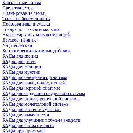
Контактные линзы
Средства ухода
Планирование семьи
Тесты на беременность
Презервативы и смазка
Товары для мамы и малыша
Аксессуары для кормления детей
Детское питание
Уход за детьми
Биологически-активные добавки
БАДы для зрения
БАДы для детей
БАДы для женщин
БАДы для мужчин
БАДы для очищения организма
БАДы для кожи, волос, ногтей
БАДы для нервной системы
БАДы для сердечно сосудистой системы
БАДы для пищеварительной системы
БАДы для мочеполовой системы
БАДы для костей и суставов
БАДы для иммунитета
БАДы для улучшения обмена веществ
БАДы для снижения веса
БАДы при простуде