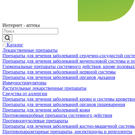
Интернет - аптека
Каталог
Лекарственные препараты
Препараты для лечения заболеваний сердечно-сосудистой сист
Препараты для лечения заболеваний мочеполовой системы и 
Гормональные препараты системного действия, кроме половых
Препараты для лечения заболеваний нервной системы
Препараты для лечения заболеваний органов дыхания
Иммуностимуляторы
Растительные лекарственные препараты
Средства от аллергии
Препараты для лечения заболеваний крови и системы кроветв
Препараты для лечения заболеваний органов пищеварения
Препараты для лечения заболеваний кожи
Противомикробные препараты системного действия
Противоопухолевые препараты
Препараты для лечения заболеваний костно-мышечной систем
Противопаразитарные препараты, инсектициды и репелленты