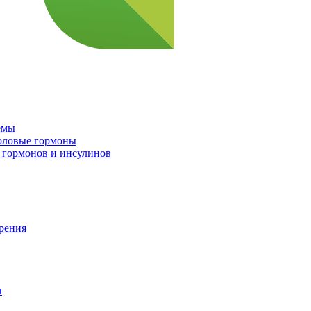
емы
половые гормоны
 гормонов и инсулинов
орения
ы