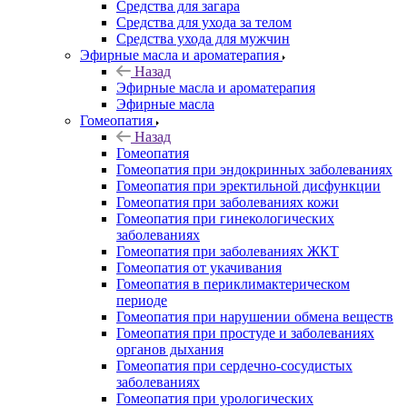
Средства для загара
Средства для ухода за телом
Средства ухода для мужчин
Эфирные масла и ароматерапия
Назад
Эфирные масла и ароматерапия
Эфирные масла
Гомеопатия
Назад
Гомеопатия
Гомеопатия при эндокринных заболеваниях
Гомеопатия при эректильной дисфункции
Гомеопатия при заболеваниях кожи
Гомеопатия при гинекологических
заболеваниях
Гомеопатия при заболеваниях ЖКТ
Гомеопатия от укачивания
Гомеопатия в периклимактерическом
периоде
Гомеопатия при нарушении обмена веществ
Гомеопатия при простуде и заболеваниях
органов дыхания
Гомеопатия при сердечно-сосудистых
заболеваниях
Гомеопатия при урологических