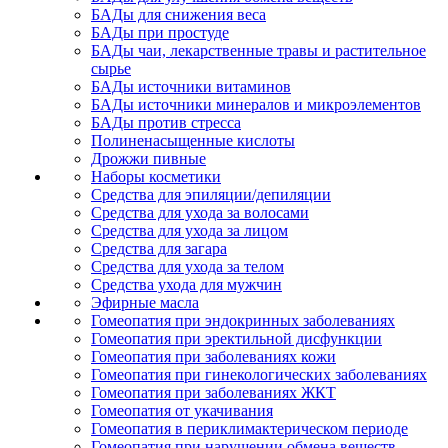
БАДы для снижения веса
БАДы при простуде
БАДы чаи, лекарственные травы и растительное
сырье
БАДы источники витаминов
БАДы источники минералов и микроэлементов
БАДы против стресса
Полиненасыщенные кислоты
Дрожжи пивные
Наборы косметики
Средства для эпиляции/депиляции
Средства для ухода за волосами
Средства для ухода за лицом
Средства для загара
Средства для ухода за телом
Средства ухода для мужчин
Эфирные масла
Гомеопатия при эндокринных заболеваниях
Гомеопатия при эректильной дисфункции
Гомеопатия при заболеваниях кожи
Гомеопатия при гинекологических заболеваниях
Гомеопатия при заболеваниях ЖКТ
Гомеопатия от укачивания
Гомеопатия в периклимактерическом периоде
Гомеопатия при нарушении обмена веществ