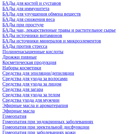
БАДы для костей и суставов
БАДы для иммунитета
БАДы для улучшения обмена веществ
БАДы для снижения веса
БАДы при простуде
БАДы чаи, лекарственные травы и растительное сырье
БАДы источники витаминов
БАДы источники минералов и микроэлементов
БАДы против стресса
Полиненасыщенные кислоты
Дрожжи пивные
Косметическая продукция
Наборы косметики
Средства для эпиляции/депиляции
Средства для ухода за волосами
Средства для ухода за лицом
Средства для загара
Средства для ухода за телом
Средства ухода для мужчин
Эфирные масла и ароматерапия
Эфирные масла
Гомеопатия
Гомеопатия при эндокринных заболеваниях
Гомеопатия при эректильной дисфункции
Гомеопатия при заболеваниях кожи