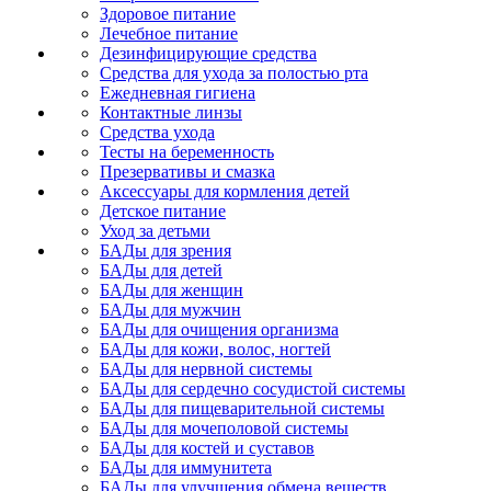
Здоровое питание
Лечебное питание
Дезинфицирующие средства
Средства для ухода за полостью рта
Ежедневная гигиена
Контактные линзы
Средства ухода
Тесты на беременность
Презервативы и смазка
Аксессуары для кормления детей
Детское питание
Уход за детьми
БАДы для зрения
БАДы для детей
БАДы для женщин
БАДы для мужчин
БАДы для очищения организма
БАДы для кожи, волос, ногтей
БАДы для нервной системы
БАДы для сердечно сосудистой системы
БАДы для пищеварительной системы
БАДы для мочеполовой системы
БАДы для костей и суставов
БАДы для иммунитета
БАДы для улучшения обмена веществ