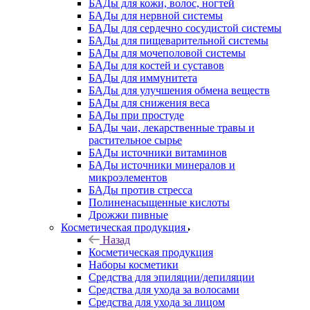
БАДы для кожи, волос, ногтей
БАДы для нервной системы
БАДы для сердечно сосудистой системы
БАДы для пищеварительной системы
БАДы для мочеполовой системы
БАДы для костей и суставов
БАДы для иммунитета
БАДы для улучшения обмена веществ
БАДы для снижения веса
БАДы при простуде
БАДы чаи, лекарственные травы и
растительное сырье
БАДы источники витаминов
БАДы источники минералов и
микроэлементов
БАДы против стресса
Полиненасыщенные кислоты
Дрожжи пивные
Косметическая продукция
Назад
Косметическая продукция
Наборы косметики
Средства для эпиляции/депиляции
Средства для ухода за волосами
Средства для ухода за лицом