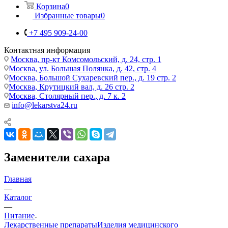
Корзина
0
Избранные товары
0
+7 495 909-24-00
Контактная информация
Москва, пр-кт Комсомольский, д. 24, стр. 1
Москва, ул. Большая Полянка, д. 42, стр. 4
Москва, Большой Сухаревский пер., д. 19 стр. 2
Москва, Крутицкий вал, д. 26 стр. 2
Москва, Столярный пер., д. 7 к. 2
info@lekarstva24.ru
Заменители сахара
Главная
—
Каталог
—
Питание
Лекарственные препараты
Изделия медицинского