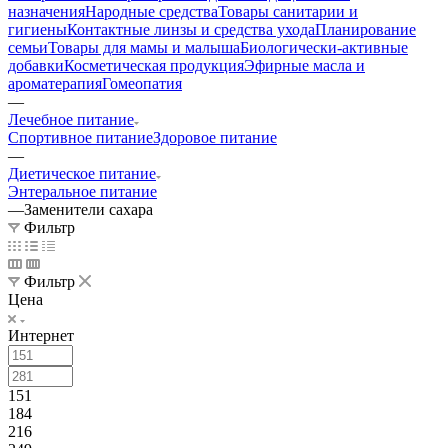
назначения
Народные средства
Товары санитарии и
гигиены
Контактные линзы и средства ухода
Планирование
семьи
Товары для мамы и малыша
Биологически-активные
добавки
Косметическая продукция
Эфирные масла и
ароматерапия
Гомеопатия
—
Лечебное питание
Спортивное питание
Здоровое питание
—
Диетическое питание
Энтеральное питание
—
Заменители сахара
Фильтр
Фильтр
Цена
Интернет
151
184
216