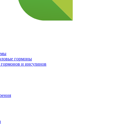
емы
половые гормоны
 гормонов и инсулинов
орения
ы