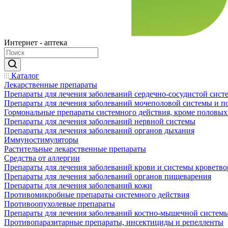
Интернет - аптека
Каталог
Лекарственные препараты
Препараты для лечения заболеваний сердечно-сосудистой сист
Препараты для лечения заболеваний мочеполовой системы и 
Гормональные препараты системного действия, кроме половых
Препараты для лечения заболеваний нервной системы
Препараты для лечения заболеваний органов дыхания
Иммуностимуляторы
Растительные лекарственные препараты
Средства от аллергии
Препараты для лечения заболеваний крови и системы кроветв
Препараты для лечения заболеваний органов пищеварения
Препараты для лечения заболеваний кожи
Противомикробные препараты системного действия
Противоопухолевые препараты
Препараты для лечения заболеваний костно-мышечной систем
Противопаразитарные препараты, инсектициды и репелленты