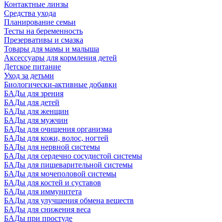
Контактные линзы
Средства ухода
Планирование семьи
Тесты на беременность
Презервативы и смазка
Товары для мамы и малыша
Аксессуары для кормления детей
Детское питание
Уход за детьми
Биологически-активные добавки
БАДы для зрения
БАДы для детей
БАДы для женщин
БАДы для мужчин
БАДы для очищения организма
БАДы для кожи, волос, ногтей
БАДы для нервной системы
БАДы для сердечно сосудистой системы
БАДы для пищеварительной системы
БАДы для мочеполовой системы
БАДы для костей и суставов
БАДы для иммунитета
БАДы для улучшения обмена веществ
БАДы для снижения веса
БАДы при простуде