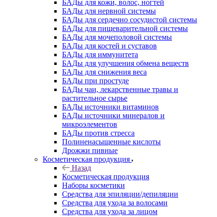
БАДы для кожи, волос, ногтей
БАДы для нервной системы
БАДы для сердечно сосудистой системы
БАДы для пищеварительной системы
БАДы для мочеполовой системы
БАДы для костей и суставов
БАДы для иммунитета
БАДы для улучшения обмена веществ
БАДы для снижения веса
БАДы при простуде
БАДы чаи, лекарственные травы и
растительное сырье
БАДы источники витаминов
БАДы источники минералов и
микроэлементов
БАДы против стресса
Полиненасыщенные кислоты
Дрожжи пивные
Косметическая продукция
Назад
Косметическая продукция
Наборы косметики
Средства для эпиляции/депиляции
Средства для ухода за волосами
Средства для ухода за лицом