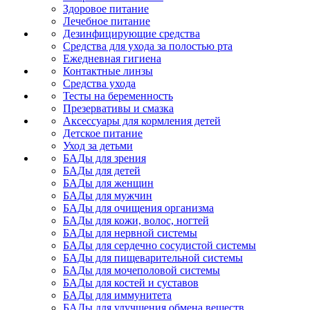
Здоровое питание
Лечебное питание
Дезинфицирующие средства
Средства для ухода за полостью рта
Ежедневная гигиена
Контактные линзы
Средства ухода
Тесты на беременность
Презервативы и смазка
Аксессуары для кормления детей
Детское питание
Уход за детьми
БАДы для зрения
БАДы для детей
БАДы для женщин
БАДы для мужчин
БАДы для очищения организма
БАДы для кожи, волос, ногтей
БАДы для нервной системы
БАДы для сердечно сосудистой системы
БАДы для пищеварительной системы
БАДы для мочеполовой системы
БАДы для костей и суставов
БАДы для иммунитета
БАДы для улучшения обмена веществ