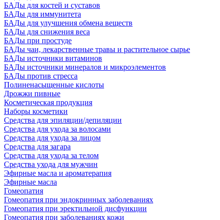
БАДы для костей и суставов
БАДы для иммунитета
БАДы для улучшения обмена веществ
БАДы для снижения веса
БАДы при простуде
БАДы чаи, лекарственные травы и растительное сырье
БАДы источники витаминов
БАДы источники минералов и микроэлементов
БАДы против стресса
Полиненасыщенные кислоты
Дрожжи пивные
Косметическая продукция
Наборы косметики
Средства для эпиляции/депиляции
Средства для ухода за волосами
Средства для ухода за лицом
Средства для загара
Средства для ухода за телом
Средства ухода для мужчин
Эфирные масла и ароматерапия
Эфирные масла
Гомеопатия
Гомеопатия при эндокринных заболеваниях
Гомеопатия при эректильной дисфункции
Гомеопатия при заболеваниях кожи