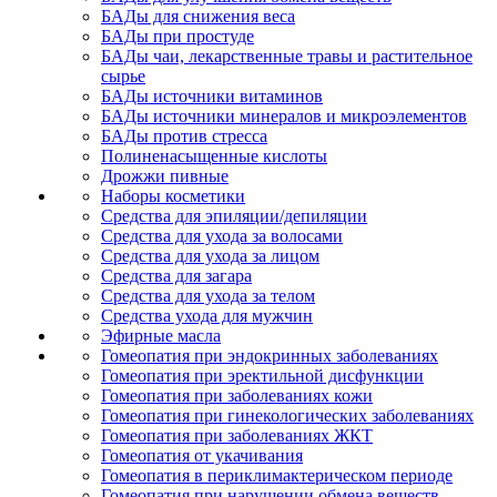
БАДы для снижения веса
БАДы при простуде
БАДы чаи, лекарственные травы и растительное
сырье
БАДы источники витаминов
БАДы источники минералов и микроэлементов
БАДы против стресса
Полиненасыщенные кислоты
Дрожжи пивные
Наборы косметики
Средства для эпиляции/депиляции
Средства для ухода за волосами
Средства для ухода за лицом
Средства для загара
Средства для ухода за телом
Средства ухода для мужчин
Эфирные масла
Гомеопатия при эндокринных заболеваниях
Гомеопатия при эректильной дисфункции
Гомеопатия при заболеваниях кожи
Гомеопатия при гинекологических заболеваниях
Гомеопатия при заболеваниях ЖКТ
Гомеопатия от укачивания
Гомеопатия в периклимактерическом периоде
Гомеопатия при нарушении обмена веществ