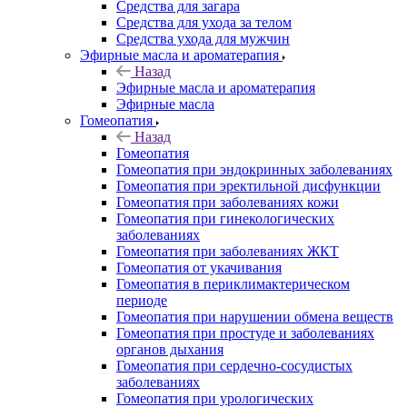
Средства для загара
Средства для ухода за телом
Средства ухода для мужчин
Эфирные масла и ароматерапия
Назад
Эфирные масла и ароматерапия
Эфирные масла
Гомеопатия
Назад
Гомеопатия
Гомеопатия при эндокринных заболеваниях
Гомеопатия при эректильной дисфункции
Гомеопатия при заболеваниях кожи
Гомеопатия при гинекологических
заболеваниях
Гомеопатия при заболеваниях ЖКТ
Гомеопатия от укачивания
Гомеопатия в периклимактерическом
периоде
Гомеопатия при нарушении обмена веществ
Гомеопатия при простуде и заболеваниях
органов дыхания
Гомеопатия при сердечно-сосудистых
заболеваниях
Гомеопатия при урологических