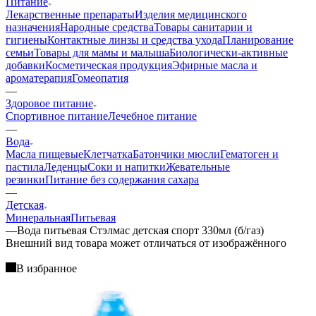
Питание
Лекарственные препараты
Изделия медицинского
назначения
Народные средства
Товары санитарии и
гигиены
Контактные линзы и средства ухода
Планирование
семьи
Товары для мамы и малыша
Биологически-активные
добавки
Косметическая продукция
Эфирные масла и
ароматерапия
Гомеопатия
—
Здоровое питание
Спортивное питание
Лечебное питание
—
Вода
Масла пищевые
Клетчатка
Батончики мюсли
Гематоген и
пастила
Леденцы
Соки и напитки
Жевательные
резинки
Питание без содержания сахара
—
Детская
Минеральная
Питьевая
—
Вода питьевая Стэлмас детская спорт 330мл (б/газ)
Bнешний вид товара может отличаться от изображённого
В избранное