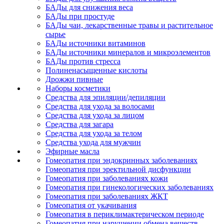
БАДы для снижения веса
БАДы при простуде
БАДы чаи, лекарственные травы и растительное
сырье
БАДы источники витаминов
БАДы источники минералов и микроэлементов
БАДы против стресса
Полиненасыщенные кислоты
Дрожжи пивные
Наборы косметики
Средства для эпиляции/депиляции
Средства для ухода за волосами
Средства для ухода за лицом
Средства для загара
Средства для ухода за телом
Средства ухода для мужчин
Эфирные масла
Гомеопатия при эндокринных заболеваниях
Гомеопатия при эректильной дисфункции
Гомеопатия при заболеваниях кожи
Гомеопатия при гинекологических заболеваниях
Гомеопатия при заболеваниях ЖКТ
Гомеопатия от укачивания
Гомеопатия в периклимактерическом периоде
Гомеопатия при нарушении обмена веществ