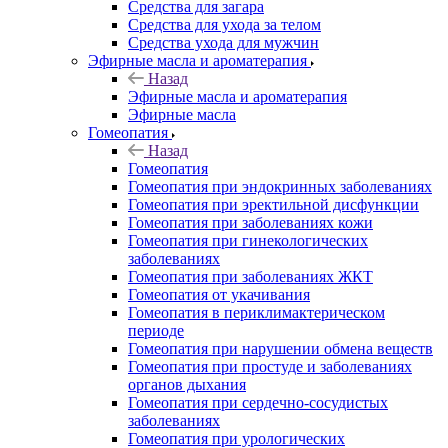
Средства для загара
Средства для ухода за телом
Средства ухода для мужчин
Эфирные масла и ароматерапия
Назад
Эфирные масла и ароматерапия
Эфирные масла
Гомеопатия
Назад
Гомеопатия
Гомеопатия при эндокринных заболеваниях
Гомеопатия при эректильной дисфункции
Гомеопатия при заболеваниях кожи
Гомеопатия при гинекологических
заболеваниях
Гомеопатия при заболеваниях ЖКТ
Гомеопатия от укачивания
Гомеопатия в периклимактерическом
периоде
Гомеопатия при нарушении обмена веществ
Гомеопатия при простуде и заболеваниях
органов дыхания
Гомеопатия при сердечно-сосудистых
заболеваниях
Гомеопатия при урологических