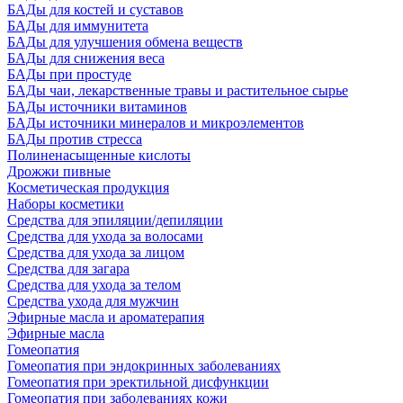
БАДы для костей и суставов
БАДы для иммунитета
БАДы для улучшения обмена веществ
БАДы для снижения веса
БАДы при простуде
БАДы чаи, лекарственные травы и растительное сырье
БАДы источники витаминов
БАДы источники минералов и микроэлементов
БАДы против стресса
Полиненасыщенные кислоты
Дрожжи пивные
Косметическая продукция
Наборы косметики
Средства для эпиляции/депиляции
Средства для ухода за волосами
Средства для ухода за лицом
Средства для загара
Средства для ухода за телом
Средства ухода для мужчин
Эфирные масла и ароматерапия
Эфирные масла
Гомеопатия
Гомеопатия при эндокринных заболеваниях
Гомеопатия при эректильной дисфункции
Гомеопатия при заболеваниях кожи