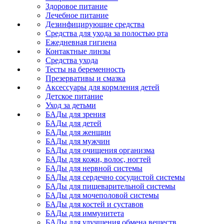
Здоровое питание
Лечебное питание
Дезинфицирующие средства
Средства для ухода за полостью рта
Ежедневная гигиена
Контактные линзы
Средства ухода
Тесты на беременность
Презервативы и смазка
Аксессуары для кормления детей
Детское питание
Уход за детьми
БАДы для зрения
БАДы для детей
БАДы для женщин
БАДы для мужчин
БАДы для очищения организма
БАДы для кожи, волос, ногтей
БАДы для нервной системы
БАДы для сердечно сосудистой системы
БАДы для пищеварительной системы
БАДы для мочеполовой системы
БАДы для костей и суставов
БАДы для иммунитета
БАДы для улучшения обмена веществ