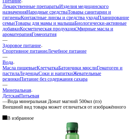
Питание
Лекарственные препараты
Изделия медицинского
назначения
Народные средства
Товары санитарии и
гигиены
Контактные линзы и средства ухода
Планирование
семьи
Товары для мамы и малыша
Биологически-активные
добавки
Косметическая продукция
Эфирные масла и
ароматерапия
Гомеопатия
—
Здоровое питание
Спортивное питание
Лечебное питание
—
Вода
Масла пищевые
Клетчатка
Батончики мюсли
Гематоген и
пастила
Леденцы
Соки и напитки
Жевательные
резинки
Питание без содержания сахара
—
Минеральная
Детская
Питьевая
—
Вода минеральная Донат магний 500мл (пэ)
Bнешний вид товара может отличаться от изображённого
В избранное