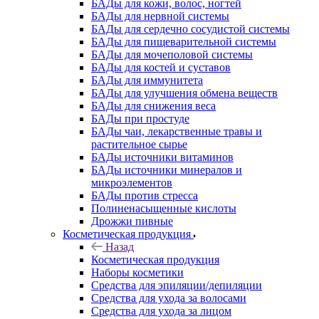
БАДы для кожи, волос, ногтей
БАДы для нервной системы
БАДы для сердечно сосудистой системы
БАДы для пищеварительной системы
БАДы для мочеполовой системы
БАДы для костей и суставов
БАДы для иммунитета
БАДы для улучшения обмена веществ
БАДы для снижения веса
БАДы при простуде
БАДы чаи, лекарственные травы и
растительное сырье
БАДы источники витаминов
БАДы источники минералов и
микроэлементов
БАДы против стресса
Полиненасыщенные кислоты
Дрожжи пивные
Косметическая продукция
Назад
Косметическая продукция
Наборы косметики
Средства для эпиляции/депиляции
Средства для ухода за волосами
Средства для ухода за лицом